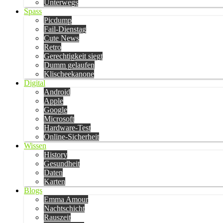
Unterwegs
Spass
Picdump
Fail-Dienstag
Cute News
Retro
Gerechtigkeit siegt
Dumm gelaufen
Klischeekanone
Digital
Android
Apple
Google
Microsoft
Hardware-Test
Online-Sicherheit
Wissen
History
Gesundheit
Daten
Karten
Blogs
Emma Amour
Nachtschicht
Rauszeit