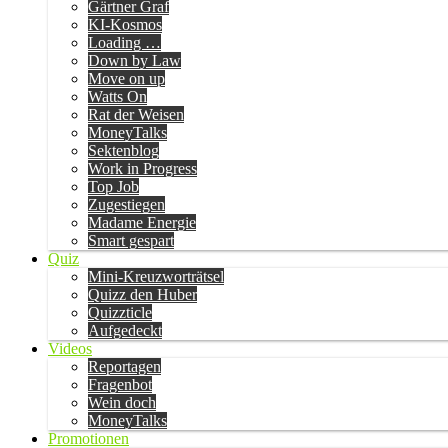
Gärtner Graf
KI-Kosmos
Loading …
Down by Law
Move on up
Watts On
Rat der Weisen
MoneyTalks
Sektenblog
Work in Progress
Top Job
Zugestiegen
Madame Energie
Smart gespart
Quiz
Mini-Kreuzworträtsel
Quizz den Huber
Quizzticle
Aufgedeckt
Videos
Reportagen
Fragenbot
Wein doch
MoneyTalks
Promotionen