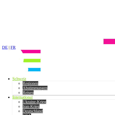
DE
|
FR
Schweiz
Regionen
Abstimmungen
Reisen
International
Ukraine-Krieg
Iran-Krieg
Deutschland