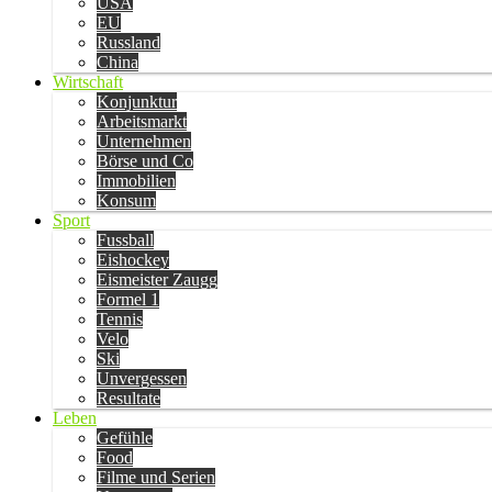
USA
EU
Russland
China
Wirtschaft
Konjunktur
Arbeitsmarkt
Unternehmen
Börse und Co
Immobilien
Konsum
Sport
Fussball
Eishockey
Eismeister Zaugg
Formel 1
Tennis
Velo
Ski
Unvergessen
Resultate
Leben
Gefühle
Food
Filme und Serien