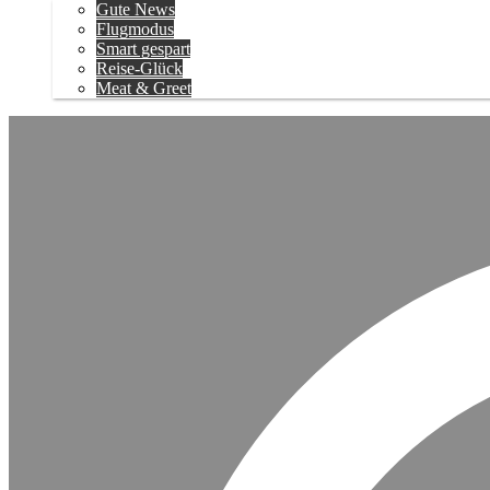
Gute News
Flugmodus
Smart gespart
Reise-Glück
Meat & Greet