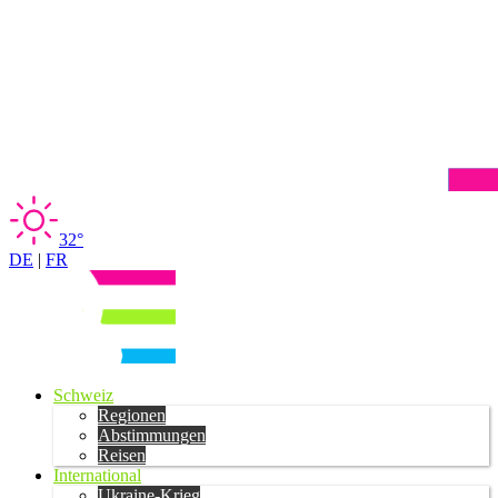
32°
DE
|
FR
Schweiz
Regionen
Abstimmungen
Reisen
International
Ukraine-Krieg