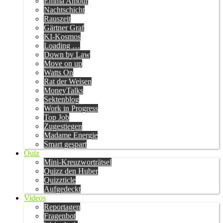
Emma Amour
Nachtschicht
Rauszeit
Gärtner Graf
KI-Kosmos
Loading …
Down by Law
Move on up
Watts On
Rat der Weisen
MoneyTalks
Sektenblog
Work in Progress
Top Job
Zugestiegen
Madame Energie
Smart gespart
Quiz
Mini-Kreuzworträtsel
Quizz den Huber
Quizzticle
Aufgedeckt
Videos
Reportagen
Fragenbot