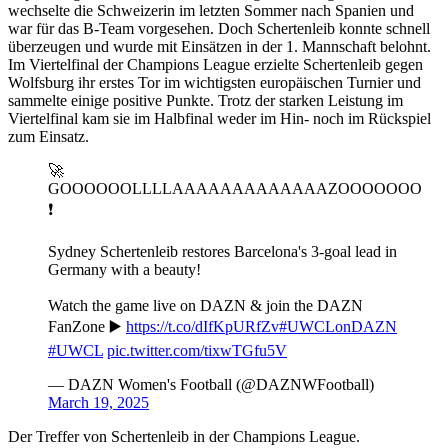
wechselte die Schweizerin im letzten Sommer nach Spanien und
war für das B-Team vorgesehen. Doch Schertenleib konnte schnell
überzeugen und wurde mit Einsätzen in der 1. Mannschaft belohnt.
Im Viertelfinal der Champions League erzielte Schertenleib gegen
Wolfsburg ihr erstes Tor im wichtigsten europäischen Turnier und
sammelte einige positive Punkte. Trotz der starken Leistung im
Viertelfinal kam sie im Halbfinal weder im Hin- noch im Rückspiel
zum Einsatz.
🚀
GOOOOOOLLLLAAAAAAAAAAAAAZOOOOOOO
❗
Sydney Schertenleib restores Barcelona's 3-goal lead in
Germany with a beauty!
Watch the game live on DAZN & join the DAZN
FanZone ▶️
https://t.co/dIfKpURfZv
#UWCLonDAZN
#UWCL
pic.twitter.com/tixwTGfu5V
— DAZN Women's Football (@DAZNWFootball)
March 19, 2025
Der Treffer von Schertenleib in der Champions League.