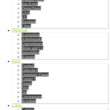
Iran-Krieg
Deutschland
USA
EU
Russland
China
Wirtschaft
Konjunktur
Arbeitsmarkt
Unternehmen
Börse und Co
Immobilien
Konsum
Sport
Fussball
Eishockey
Eismeister Zaugg
Formel 1
Tennis
Velo
Ski
Unvergessen
Resultate
Leben
Gefühle