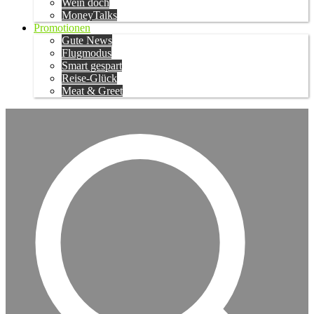
Wein doch
MoneyTalks
Promotionen
Gute News
Flugmodus
Smart gespart
Reise-Glück
Meat & Greet