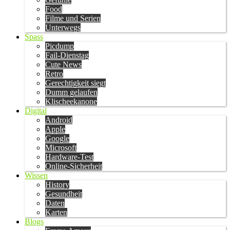
Food
Filme und Serien
Unterwegs
Spass
Picdump
Fail-Dienstag
Cute News
Retro
Gerechtigkeit siegt
Dumm gelaufen
Klischeekanone
Digital
Android
Apple
Google
Microsoft
Hardware-Test
Online-Sicherheit
Wissen
History
Gesundheit
Daten
Karten
Blogs