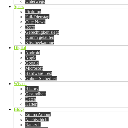
Unterwegs
Spass
Picdump
Fail-Dienstag
Cute News
Retro
Gerechtigkeit siegt
Dumm gelaufen
Klischeekanone
Digital
Android
Apple
Google
Microsoft
Hardware-Test
Online-Sicherheit
Wissen
History
Gesundheit
Daten
Karten
Blogs
Emma Amour
Nachtschicht
Rauszeit