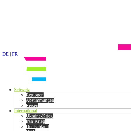
DE
|
FR
Schweiz
Regionen
Abstimmungen
Reisen
International
Ukraine-Krieg
Iran-Krieg
Deutschland