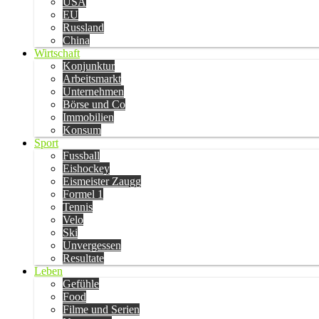
USA
EU
Russland
China
Wirtschaft
Konjunktur
Arbeitsmarkt
Unternehmen
Börse und Co
Immobilien
Konsum
Sport
Fussball
Eishockey
Eismeister Zaugg
Formel 1
Tennis
Velo
Ski
Unvergessen
Resultate
Leben
Gefühle
Food
Filme und Serien