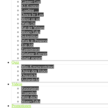
Gärtner Graf
KI-Kosmos
Loading …
Down by Law
Move on up
Watts On
Rat der Weisen
MoneyTalks
Sektenblog
Work in Progress
Top Job
Zugestiegen
Madame Energie
Smart gespart
Quiz
Mini-Kreuzworträtsel
Quizz den Huber
Quizzticle
Aufgedeckt
Videos
Reportagen
Fragenbot
Wein doch
MoneyTalks
Promotionen