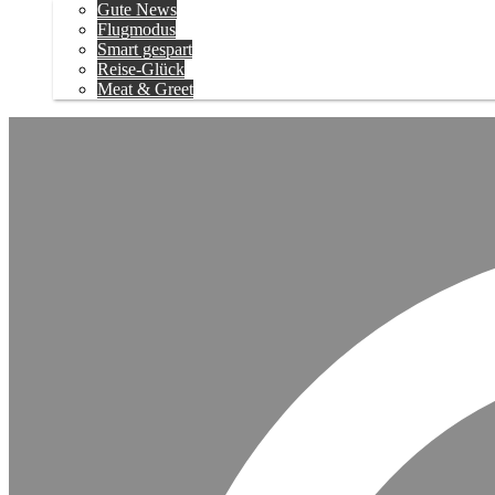
Gute News
Flugmodus
Smart gespart
Reise-Glück
Meat & Greet