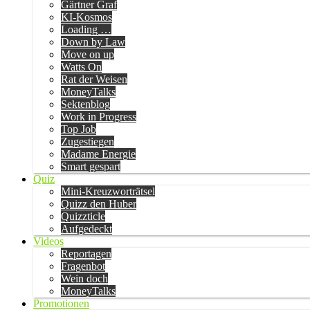
Gärtner Graf
KI-Kosmos
Loading …
Down by Law
Move on up
Watts On
Rat der Weisen
MoneyTalks
Sektenblog
Work in Progress
Top Job
Zugestiegen
Madame Energie
Smart gespart
Quiz
Mini-Kreuzworträtsel
Quizz den Huber
Quizzticle
Aufgedeckt
Videos
Reportagen
Fragenbot
Wein doch
MoneyTalks
Promotionen