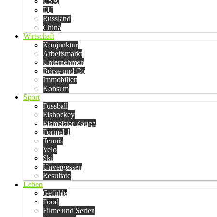
USA
EU
Russland
China
Wirtschaft
Konjunktur
Arbeitsmarkt
Unternehmen
Börse und Co
Immobilien
Konsum
Sport
Fussball
Eishockey
Eismeister Zaugg
Formel 1
Tennis
Velo
Ski
Unvergessen
Resultate
Leben
Gefühle
Food
Filme und Serien