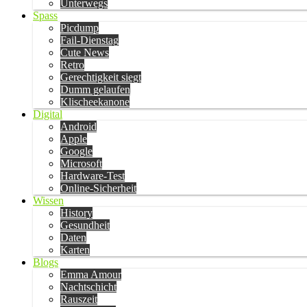
Unterwegs
Spass
Picdump
Fail-Dienstag
Cute News
Retro
Gerechtigkeit siegt
Dumm gelaufen
Klischeekanone
Digital
Android
Apple
Google
Microsoft
Hardware-Test
Online-Sicherheit
Wissen
History
Gesundheit
Daten
Karten
Blogs
Emma Amour
Nachtschicht
Rauszeit