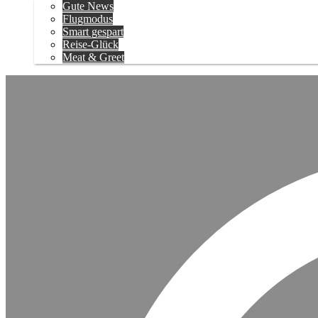
Gute News
Flugmodus
Smart gespart
Reise-Glück
Meat & Greet