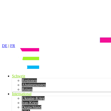
DE
|
FR
Schweiz
Regionen
Abstimmungen
Reisen
International
Ukraine-Krieg
Iran-Krieg
Deutschland