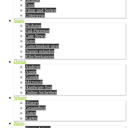
Food
Filme und Serien
Unterwegs
Spass
Picdump
Fail-Dienstag
Cute News
Retro
Gerechtigkeit siegt
Dumm gelaufen
Klischeekanone
Digital
Android
Apple
Google
Microsoft
Hardware-Test
Online-Sicherheit
Wissen
History
Gesundheit
Daten
Karten
Blogs