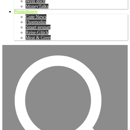
Wein doch
MoneyTalks
Promotionen
Gute News
Flugmodus
Smart gespart
Reise-Glück
Meat & Greet