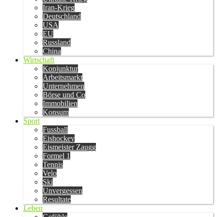
Iran-Krieg
Deutschland
USA
EU
Russland
China
Wirtschaft
Konjunktur
Arbeitsmarkt
Unternehmen
Börse und Co
Immobilien
Konsum
Sport
Fussball
Eishockey
Eismeister Zaugg
Formel 1
Tennis
Velo
Ski
Unvergessen
Resultate
Leben
Gefühle