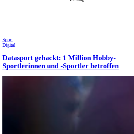
Sport
Digital
Datasport gehackt: 1 Million Hobby-
Sportlerinnen und -Sportler betroffen