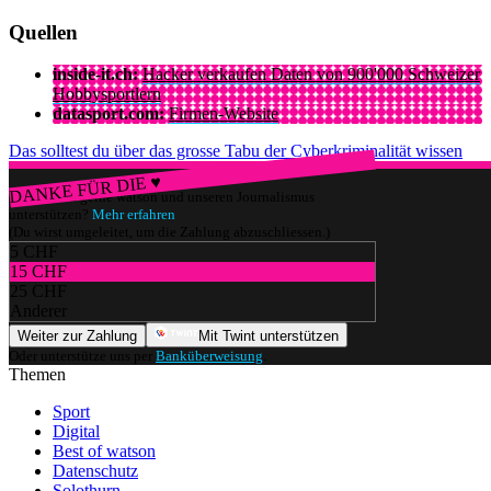
Quellen
inside-it.ch:
Hacker verkaufen Daten von 900'000 Schweizer
Hobbysportlern
datasport.com:
Firmen-Website
Das solltest du über das grosse Tabu der Cyberkriminalität wissen
DANKE FÜR DIE ♥
Würdest du gerne watson und unseren Journalismus
unterstützen?
Mehr erfahren
(Du wirst umgeleitet, um die Zahlung abzuschliessen.)
5 CHF
15 CHF
25 CHF
Anderer
Weiter zur Zahlung
Mit Twint unterstützen
Oder unterstütze uns per
Banküberweisung
.
Themen
Sport
Digital
Best of watson
Datenschutz
Solothurn