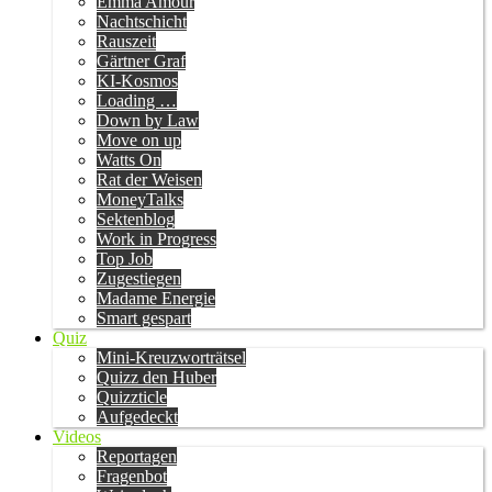
Emma Amour
Nachtschicht
Rauszeit
Gärtner Graf
KI-Kosmos
Loading …
Down by Law
Move on up
Watts On
Rat der Weisen
MoneyTalks
Sektenblog
Work in Progress
Top Job
Zugestiegen
Madame Energie
Smart gespart
Quiz
Mini-Kreuzworträtsel
Quizz den Huber
Quizzticle
Aufgedeckt
Videos
Reportagen
Fragenbot