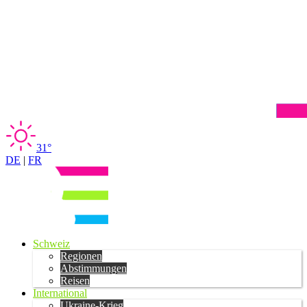
31°
DE
|
FR
Schweiz
Regionen
Abstimmungen
Reisen
International
Ukraine-Krieg