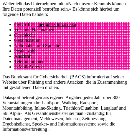
Weiter teilt das Unternehmen mit: «Nach unserer Kenntnis können
Ihre Daten potenziell betroffen sein.» Es könne sich hierbei um
folgende Daten handeln:
myDS-ID –
hier gibt's Infos dazu
Vor- und Nachnamen
Geschlecht
Geburtsdatum
Nationalität und Sprache
Postleitzahl
Anschrift
Telefonnummer
E-Mail-Adresse
Das Bundesamt für Cybersicherheit (BACS)
informiert auf seiner
Website über Phishing und andere Attacken
, die in Zusammenhang
mit gestohlenen Daten drohen.
Datasport betreut gemäss eigenen Angaben jedes Jahr über 300
Veranstaltungen «im Laufsport, Walking, Radsport,
Mountainbiking, Inline-Skating, Triathlon/Duathlon, Langlauf und
Ski Alpin». Als Gesamtdienstleister sei man «zuständig für
Datenmanagement, Meldewesen, Inkasso, Zeitmessung,
Ergebnisdienst, Speaker- und Informationssysteme sowie die
Informationsverbreitung».