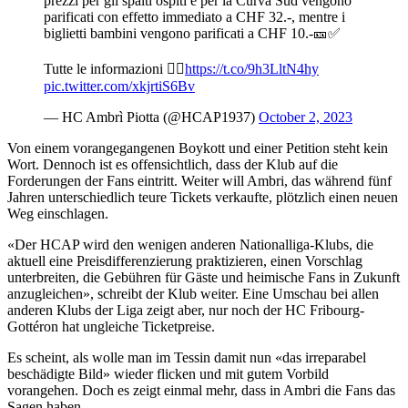
prezzi per gli spalti ospiti e per la Curva Sud vengono
parificati con effetto immediato a CHF 32.-, mentre i
biglietti bambini vengono parificati a CHF 10.-🎫✅
Tutte le informazioni 👇🏻
https://t.co/9h3LltN4hy
pic.twitter.com/xkjrtiS6Bv
— HC Ambrì Piotta (@HCAP1937)
October 2, 2023
Von einem vorangegangenen Boykott und einer Petition steht kein
Wort. Dennoch ist es offensichtlich, dass der Klub auf die
Forderungen der Fans eintritt. Weiter will Ambri, das während fünf
Jahren unterschiedlich teure Tickets verkaufte, plötzlich einen neuen
Weg einschlagen.
«Der HCAP wird den wenigen anderen Nationalliga-Klubs, die
aktuell eine Preisdifferenzierung praktizieren, einen Vorschlag
unterbreiten, die Gebühren für Gäste und heimische Fans in Zukunft
anzugleichen», schreibt der Klub weiter. Eine Umschau bei allen
anderen Klubs der Liga zeigt aber, nur noch der HC Fribourg-
Gottéron hat ungleiche Ticketpreise.
Es scheint, als wolle man im Tessin damit nun «das irreparabel
beschädigte Bild» wieder flicken und mit gutem Vorbild
vorangehen. Doch es zeigt einmal mehr, dass in Ambri die Fans das
Sagen haben.