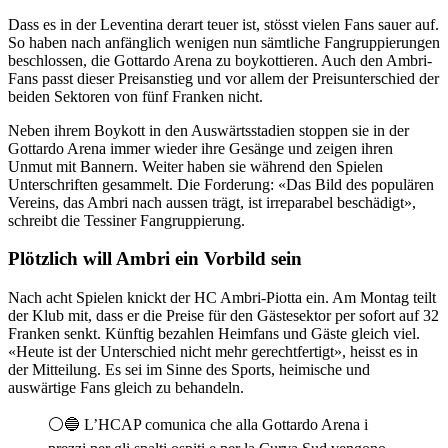
Dass es in der Leventina derart teuer ist, stösst vielen Fans sauer auf.
So haben nach anfänglich wenigen nun sämtliche Fangruppierungen
beschlossen, die Gottardo Arena zu boykottieren. Auch den Ambri-
Fans passt dieser Preisanstieg und vor allem der Preisunterschied der
beiden Sektoren von fünf Franken nicht.
Neben ihrem Boykott in den Auswärtsstadien stoppen sie in der
Gottardo Arena immer wieder ihre Gesänge und zeigen ihren
Unmut mit Bannern. Weiter haben sie während den Spielen
Unterschriften gesammelt. Die Forderung: «Das Bild des populären
Vereins, das Ambri nach aussen trägt, ist irreparabel beschädigt»,
schreibt die Tessiner Fangruppierung.
Plötzlich will Ambri ein Vorbild sein
Nach acht Spielen knickt der HC Ambri-Piotta ein. Am Montag teilt
der Klub mit, dass er die Preise für den Gästesektor per sofort auf 32
Franken senkt. Künftig bezahlen Heimfans und Gäste gleich viel.
«Heute ist der Unterschied nicht mehr gerechtfertigt», heisst es in
der Mitteilung. Es sei im Sinne des Sports, heimische und
auswärtige Fans gleich zu behandeln.
⚪️🔵 L’HCAP comunica che alla Gottardo Arena i