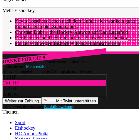
Mehr Eishockey
Kevin Lötschers Leben nach dem Unfall: «Ich war kein guter
Freund, kein guter Sohn mehr»
Christian Dubé – die Hockey-Antwort auf Karl Lagerfeld
Der Klimawandel bedroht auch das Schweizer Eishockey
Polizei setzt wegen Eishockey-Fans Gummischrot ein
DANKE FÜR DIE ♥
Würdest du gerne watson und unseren Journalismus
unterstützen?
Mehr erfahren
(Du wirst umgeleitet, um die Zahlung abzuschliessen.)
5 CHF
15 CHF
25 CHF
Anderer
Weiter zur Zahlung
Mit Twint unterstützen
Oder unterstütze uns per
Banküberweisung
.
Themen
Sport
Eishockey
HC Ambri-Piotta