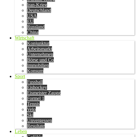
Iran-Krieg
Deutschland
USA
EU
Russland
China
Wirtschaft
Konjunktur
Arbeitsmarkt
Unternehmen
Börse und Co
Immobilien
Konsum
Sport
Fussball
Eishockey
Eismeister Zaugg
Formel 1
Tennis
Velo
Ski
Unvergessen
Resultate
Leben
Gefühle