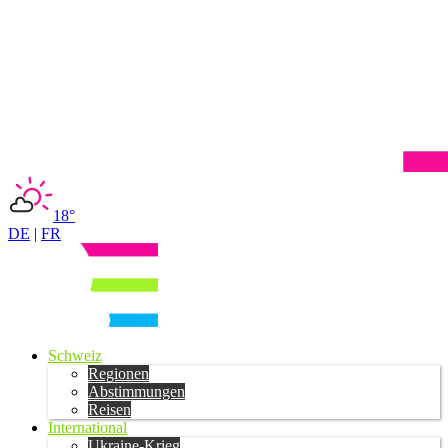
18°
DE
|
FR
Schweiz
Regionen
Abstimmungen
Reisen
International
Ukraine-Krieg