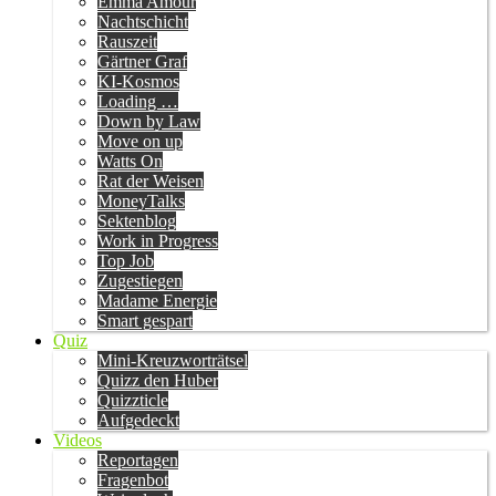
Emma Amour
Nachtschicht
Rauszeit
Gärtner Graf
KI-Kosmos
Loading …
Down by Law
Move on up
Watts On
Rat der Weisen
MoneyTalks
Sektenblog
Work in Progress
Top Job
Zugestiegen
Madame Energie
Smart gespart
Quiz
Mini-Kreuzworträtsel
Quizz den Huber
Quizzticle
Aufgedeckt
Videos
Reportagen
Fragenbot