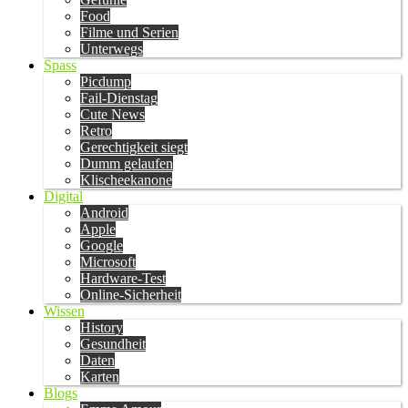
Food
Filme und Serien
Unterwegs
Spass
Picdump
Fail-Dienstag
Cute News
Retro
Gerechtigkeit siegt
Dumm gelaufen
Klischeekanone
Digital
Android
Apple
Google
Microsoft
Hardware-Test
Online-Sicherheit
Wissen
History
Gesundheit
Daten
Karten
Blogs