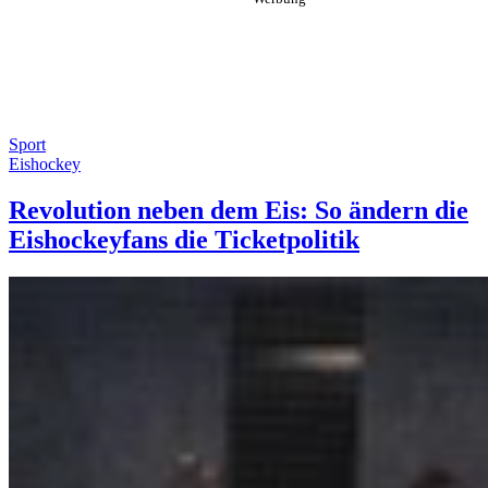
Sport
Eishockey
Revolution neben dem Eis: So ändern die
Eishockeyfans die Ticketpolitik