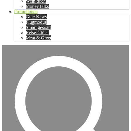
Wein doch
MoneyTalks
Promotionen
Gute News
Flugmodus
Smart gespart
Reise-Glück
Meat & Greet