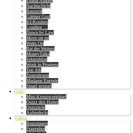
Emma Amour
Nachtschicht
Rauszeit
Gärtner Graf
KI-Kosmos
Loading …
Down by Law
Move on up
Watts On
Rat der Weisen
MoneyTalks
Sektenblog
Work in Progress
Top Job
Zugestiegen
Madame Energie
Smart gespart
Quiz
Mini-Kreuzworträtsel
Quizz den Huber
Quizzticle
Aufgedeckt
Videos
Reportagen
Fragenbot