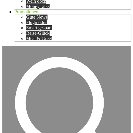
Wein doch
MoneyTalks
Promotionen
Gute News
Flugmodus
Smart gespart
Reise-Glück
Meat & Greet