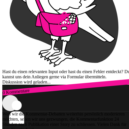
Hast du einen relevanten Input oder hast du einen Fehler entdeckt? D
kannst uns dein Anliegen gerne via Formular übermitteln.
Diskussion wird geladen...
0 Kommentare
Zum Login
Weil wir die Kommentar-Debatten weiterhin persönlich moderieren
möchten, sehen wir uns gezwungen, die Kommentarfunktion 24
Stunden nach Publikation einer Story zu schliessen. Vielen Dank für