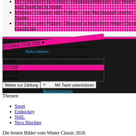
Der Schlossherr als Gärtner: Verbandsportdirektor Lars Weibel
wird Sportchef in Ambri
Infantino, Lehmann oder Federer – eine Machtparade unseres
Sportes
Eishockey unter Palmen: Zibanejad schreibt beim Winter Class
Geschichte
DANKE FÜR DIE ♥
Würdest du gerne watson und unseren Journalismus
unterstützen?
Mehr erfahren
(Du wirst umgeleitet, um die Zahlung abzuschliessen.)
5 CHF
15 CHF
25 CHF
Anderer
Weiter zur Zahlung
Mit Twint unterstützen
Oder unterstütze uns per
Banküberweisung
.
Themen
Sport
Eishockey
NHL
Nico Hischier
Die besten Bilder vom Winter Classic 2026