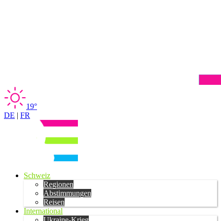
19°
DE
|
FR
Schweiz
Regionen
Abstimmungen
Reisen
International
Ukraine-Krieg