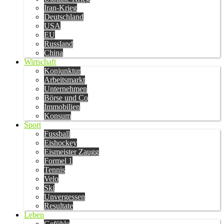
Iran-Krieg
Deutschland
USA
EU
Russland
China
Wirtschaft
Konjunktur
Arbeitsmarkt
Unternehmen
Börse und Co
Immobilien
Konsum
Sport
Fussball
Eishockey
Eismeister Zaugg
Formel 1
Tennis
Velo
Ski
Unvergessen
Resultate
Leben
Gefühle