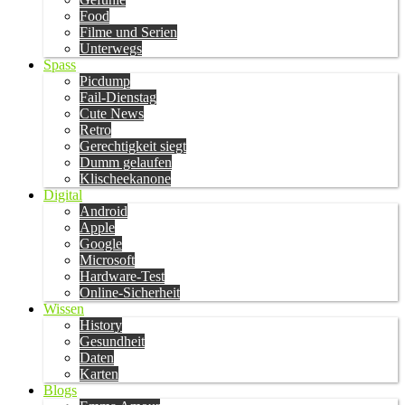
Food
Filme und Serien
Unterwegs
Spass
Picdump
Fail-Dienstag
Cute News
Retro
Gerechtigkeit siegt
Dumm gelaufen
Klischeekanone
Digital
Android
Apple
Google
Microsoft
Hardware-Test
Online-Sicherheit
Wissen
History
Gesundheit
Daten
Karten
Blogs