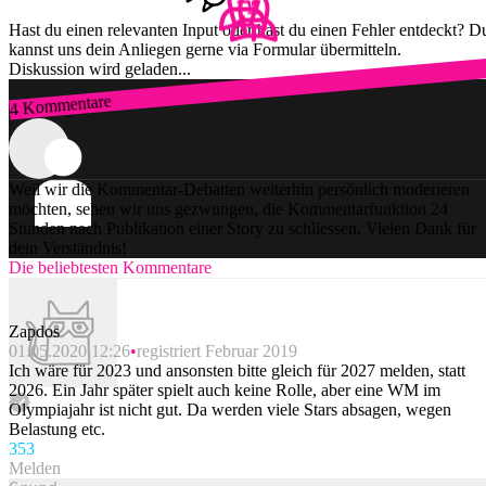
Hast du einen relevanten Input oder hast du einen Fehler entdeckt? D
kannst uns dein Anliegen gerne via Formular übermitteln.
Diskussion wird geladen...
4 Kommentare
Zum Login
Weil wir die Kommentar-Debatten weiterhin persönlich moderieren
möchten, sehen wir uns gezwungen, die Kommentarfunktion 24
Stunden nach Publikation einer Story zu schliessen. Vielen Dank für
dein Verständnis!
Die beliebtesten Kommentare
Zapdos
01.05.2020 12:26
registriert Februar 2019
Ich wäre für 2023 und ansonsten bitte gleich für 2027 melden, statt
2026. Ein Jahr später spielt auch keine Rolle, aber eine WM im
Olympiajahr ist nicht gut. Da werden viele Stars absagen, wegen
Belastung etc.
35
3
Melden