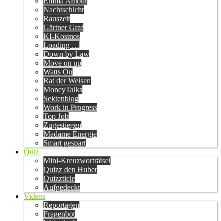
Emma Amour
Nachtschicht
Rauszeit
Gärtner Graf
KI-Kosmos
Loading …
Down by Law
Move on up
Watts On
Rat der Weisen
MoneyTalks
Sektenblog
Work in Progress
Top Job
Zugestiegen
Madame Energie
Smart gespart
Quiz
Mini-Kreuzworträtsel
Quizz den Huber
Quizzticle
Aufgedeckt
Videos
Reportagen
Fragenbot