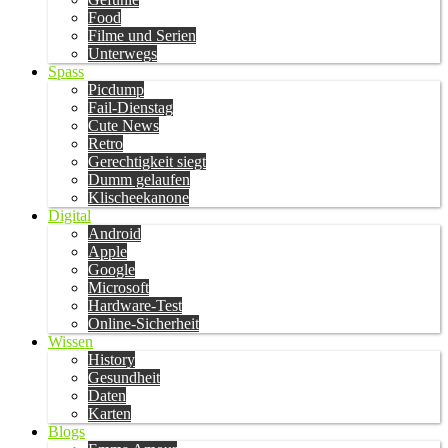
Food
Filme und Serien
Unterwegs
Spass
Picdump
Fail-Dienstag
Cute News
Retro
Gerechtigkeit siegt
Dumm gelaufen
Klischeekanone
Digital
Android
Apple
Google
Microsoft
Hardware-Test
Online-Sicherheit
Wissen
History
Gesundheit
Daten
Karten
Blogs