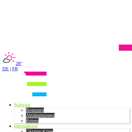
28°
DE
|
FR
Schweiz
Regionen
Abstimmungen
Reisen
International
Ukraine-Krieg