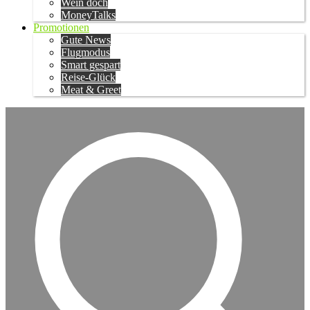
Wein doch
MoneyTalks
Promotionen
Gute News
Flugmodus
Smart gespart
Reise-Glück
Meat & Greet