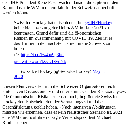
der IIHF-Präsident René Fasel warfen danach die Option in den
Raum, dass die WM in einem Jahr in der Schweiz nachgeholt
werden könnte.
Swiss Ice Hockey hat entschieden, bei
@IIHFHockey
keine Neuansetzung der Heim-WM im Jahr 2021 zu
beantragen. Grund dafür sind die ökonomischen
Risiken im Zusammenhang mit COVID-19. Ziel ist es,
das Turnier in den nächsten Jahren in die Schweiz zu
holen.
👉
https://t.co/Iw4au9g3bd
pic.twitter.com/tXGzISvuNb
— Swiss Ice Hockey (@SwissIceHockey)
May 1,
2020
Diesen Plan verwarfen nun die Schweizer Organisatoren nach
«intensiven Diskussionen» und einer «umfassenden Risikoanalyse».
Die ökonomischen Risiken seien zu hoch, begründete Swiss Ice
Hockey den Entscheid, den der Verwaltungsrat und die
Geschäftsleitung gefällt haben. «Nach intensiven Abklärungen
mussten wir erkennen, dass es kein realistisches Szenario ist, 2021
eine WM durchzuführen», sagte Verbandspräsident Michael
Rindlisbacher.