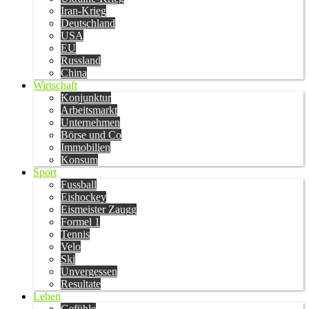
Iran-Krieg
Deutschland
USA
EU
Russland
China
Wirtschaft
Konjunktur
Arbeitsmarkt
Unternehmen
Börse und Co
Immobilien
Konsum
Sport
Fussball
Eishockey
Eismeister Zaugg
Formel 1
Tennis
Velo
Ski
Unvergessen
Resultate
Leben
Gefühle