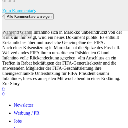
Zum Kommentar
4
Alle Kommentare anzeigen
Geheimpapier sorgt für Wirbel: Infantino wollte wohl die European
Super League kapern
Während Gianni Infantino sich in Marokko unbeeindruckt von der
Beitrag melden
Kritik an ihm zeigt, wird ein neues Dokument publik. Es enthüllt
Erstaunliches über mutmassliche Geheimpläne der FIFA.
Nach einer Krisensitzung in Marokko hat die Spitze des Fussball-
Weltverbandes FIFA ihrem umstrittenen Präsidenten Gianni
Infantino volle Rückendeckung gegeben. «Im Anschluss an ein
Treffen in Rabat bekräftigten der FIFA-Generalsekretär und die
anwesenden Mitglieder der FIFA-Geschäftsleitung ihre
uneingeschränkte Unterstützung für FIFA-Präsident Gianni
Infantino», hiess es am späten Mittwochabend in einer Erklärung.
Zur Story
0
0
Newsletter
Werbung / PR
Jobs