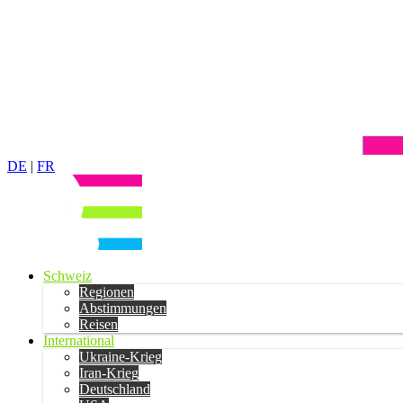
DE
|
FR
Schweiz
Regionen
Abstimmungen
Reisen
International
Ukraine-Krieg
Iran-Krieg
Deutschland