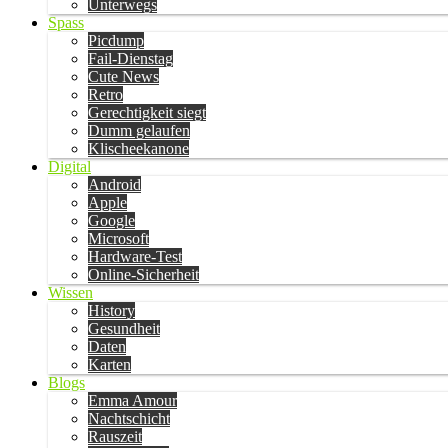
Unterwegs
Spass
Picdump
Fail-Dienstag
Cute News
Retro
Gerechtigkeit siegt
Dumm gelaufen
Klischeekanone
Digital
Android
Apple
Google
Microsoft
Hardware-Test
Online-Sicherheit
Wissen
History
Gesundheit
Daten
Karten
Blogs
Emma Amour
Nachtschicht
Rauszeit