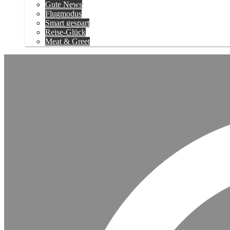
Gute News
Flugmodus
Smart gespart
Reise-Glück
Meat & Greet