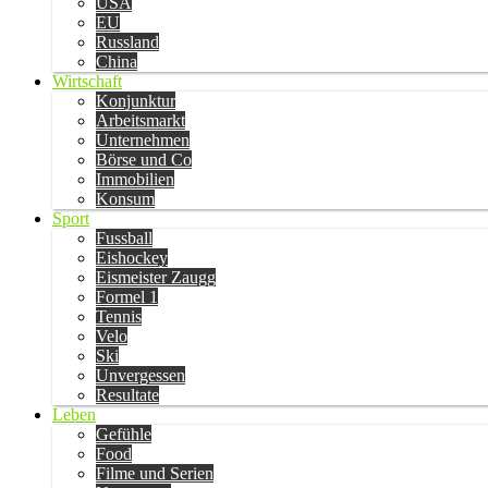
USA
EU
Russland
China
Wirtschaft
Konjunktur
Arbeitsmarkt
Unternehmen
Börse und Co
Immobilien
Konsum
Sport
Fussball
Eishockey
Eismeister Zaugg
Formel 1
Tennis
Velo
Ski
Unvergessen
Resultate
Leben
Gefühle
Food
Filme und Serien