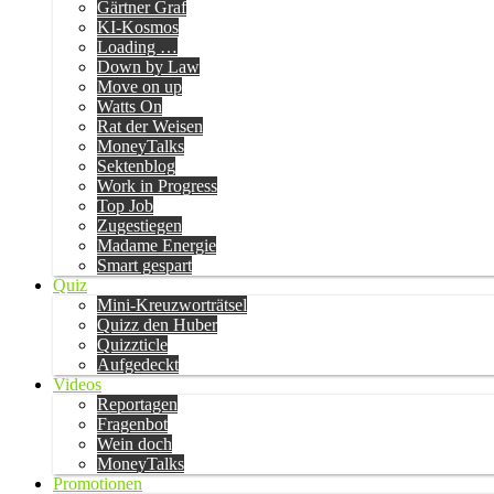
Gärtner Graf
KI-Kosmos
Loading …
Down by Law
Move on up
Watts On
Rat der Weisen
MoneyTalks
Sektenblog
Work in Progress
Top Job
Zugestiegen
Madame Energie
Smart gespart
Quiz
Mini-Kreuzworträtsel
Quizz den Huber
Quizzticle
Aufgedeckt
Videos
Reportagen
Fragenbot
Wein doch
MoneyTalks
Promotionen