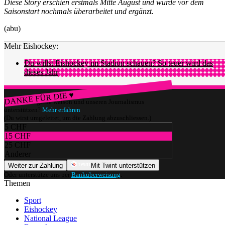
Diese Story erschien erstmals Mitte August und wurde vor dem
Saisonstart nochmals überarbeitet und ergänzt.
(abu)
Mehr Eishockey:
Du willst Eishockey im Stadion schauen? So teuer wird das
dieses Jahr
DANKE FÜR DIE ♥
Würdest du gerne watson und unseren Journalismus
unterstützen?
Mehr erfahren
(Du wirst umgeleitet, um die Zahlung abzuschliessen.)
5 CHF
15 CHF
25 CHF
Anderer
Weiter zur Zahlung
Mit Twint unterstützen
Oder unterstütze uns per
Banküberweisung
.
Themen
Sport
Eishockey
National League