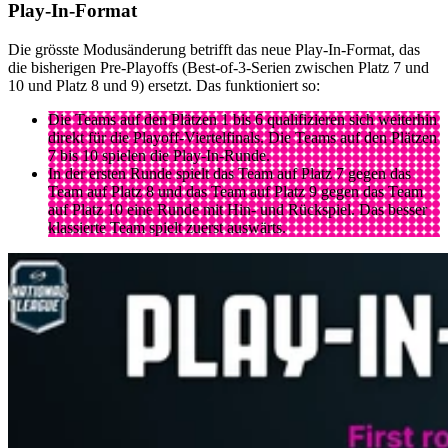
Play-In-Format
Die grösste Modusänderung betrifft das neue Play-In-Format, das
die bisherigen Pre-Playoffs (Best-of-3-Serien zwischen Platz 7 und
10 und Platz 8 und 9) ersetzt. Das funktioniert so:
Die Teams auf den Plätzen 1 bis 6 qualifizieren sich weiterhin
direkt für die Playoff-Viertelfinals. Die Teams auf den Plätzen
7 bis 10 spielen die Play-In-Runde.
In der ersten Runde spielt das Team auf Platz 7 gegen das
Team auf Platz 8 und das Team auf Platz 9 gegen das Team
auf Platz 10 eine Runde mit Hin- und Rückspiel. Das besser
klassierte Team spielt zuerst auswärts.