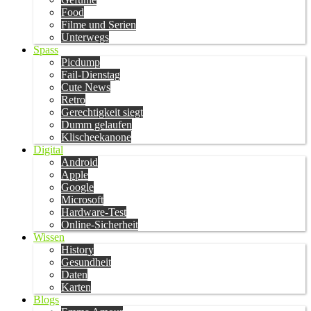
Food
Filme und Serien
Unterwegs
Spass
Picdump
Fail-Dienstag
Cute News
Retro
Gerechtigkeit siegt
Dumm gelaufen
Klischeekanone
Digital
Android
Apple
Google
Microsoft
Hardware-Test
Online-Sicherheit
Wissen
History
Gesundheit
Daten
Karten
Blogs