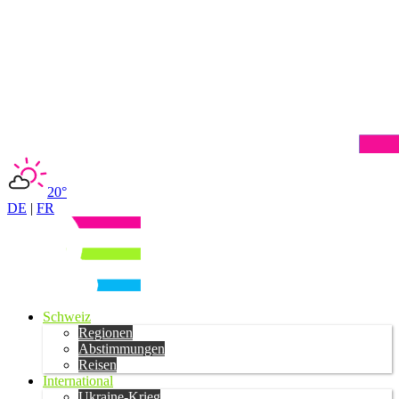
20°
DE
|
FR
Schweiz
Regionen
Abstimmungen
Reisen
International
Ukraine-Krieg