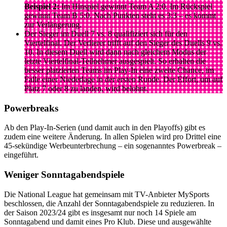
Beispiel 2:
Im Hinspiel gewinnt Team A 2:0. Im Rückspiel
gewinnt Team B 5:0. Nach Punkten steht es 3:3 – es kommt
zur Verlängerung.
Der Sieger im Duell 7 vs. 8 qualifiziert sich für den
Viertelfinal. Der Verlierer trifft auf den Sieger des Duells 9 vs.
10. In diesem Duell wird dann nach gleichem Modus der
letzte Viertelfinal-Teilnehmer ausgespielt. So erhalten die
besser platzierten Teams im Play-In eine zweite Chance, im
Falle einer Niederlage in der ersten Runde. Der Effort, um auf
Platz 7 oder 8 zu landen, wird belohnt.
Powerbreaks
Ab den Play-In-Serien (und damit auch in den Playoffs) gibt es
zudem eine weitere Änderung. In allen Spielen wird pro Drittel eine
45-sekündige Werbeunterbrechung – ein sogenanntes Powerbreak –
eingeführt.
Weniger Sonntagabendspiele
Die National League hat gemeinsam mit TV-Anbieter MySports
beschlossen, die Anzahl der Sonntagabendspiele zu reduzieren. In
der Saison 2023/24 gibt es insgesamt nur noch 14 Spiele am
Sonntagabend und damit eines Pro Klub. Diese und ausgewählte