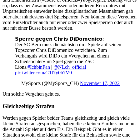
so, dass es bei Zusammenstössen oder anderen Rencontres mit
Unparteiischen entweder keine disziplinarischen Massnahmen gab
oder aber mindestens drei Spielsperren. Neu können diese Vergehen
vom Einzelrichter auch mit einer oder zwei Spielsperren oder auch
nur mit einer Busse bestraft werden.
𝗦𝗽𝗲𝗿𝗿𝗲 𝗴𝗲𝗴𝗲𝗻 𝗖𝗵𝗿𝗶𝘀 𝗗𝗶𝗗𝗼𝗺𝗲𝗻𝗶𝗰𝗼:
Der SC Bern muss die nächsten drei Spiele auf seinen
Topscorer Chris DiDomenico verzichten. Zum
Verhängnis wird DiDo ein «Vergehen an einem
Schiedsrichter» im Spiel gegen die ZSC
Lions.
#IchbinFan
|
@NLch_official
pic.twitter.com/G1f7y0b7V9
— MySports (@MySports_CH)
November 17, 2022
Um solche Vergehen geht es.
Gleichzeitige Strafen
Werden gegen Spieler beider Teams gleichzeitig und gleich viele
kleine Strafen ausgesprochen, haben diese keinen Einfluss mehr auf
die Anzahl Spieler auf dem Eis. Ein Beispiel: Gibt es in einer
Situation sowohl eine kleine Strafe für ein Beinstellen sowie eine