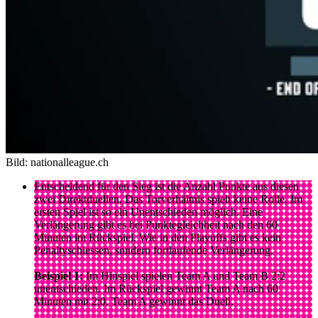
Bild: nationalleague.ch
Entscheidend für den Sieg ist die Anzahl Punkte aus diesen
zwei Direktduellen. Das Torverhältnis spielt keine Rolle. Im
ersten Spiel ist so ein Unentschieden möglich. Eine
Verlängerung gibt es bei Punktegleichheit nach den 60
Minuten im Rückspiel. Wie in den Playoffs gibt es kein
Penaltyschiessen, sondern fortlaufende Verlängerung.
Beispiel 1:
Im Hinspiel spielen Team A und Team B 2:2
unentschieden. Im Rückspiel gewinnt Team A nach 60
Minuten mit 2:0. Team A gewinnt das Duell.