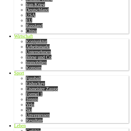
Iran-Krieg
Deutschland
USA
EU
Russland
China
Wirtschaft
Konjunktur
Arbeitsmarkt
Unternehmen
Börse und Co
Immobilien
Konsum
Sport
Fussball
Eishockey
Eismeister Zaugg
Formel 1
Tennis
Velo
Ski
Unvergessen
Resultate
Leben
Gefühle