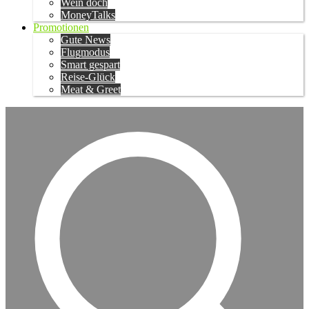
Wein doch
MoneyTalks
Promotionen
Gute News
Flugmodus
Smart gespart
Reise-Glück
Meat & Greet