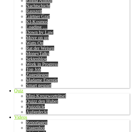
Emma Amour
Nachtschicht
Rauszeit
Gärtner Graf
KI-Kosmos
Loading …
Down by Law
Move on up
Watts On
Rat der Weisen
MoneyTalks
Sektenblog
Work in Progress
Top Job
Zugestiegen
Madame Energie
Smart gespart
Quiz
Mini-Kreuzworträtsel
Quizz den Huber
Quizzticle
Aufgedeckt
Videos
Reportagen
Fragenbot