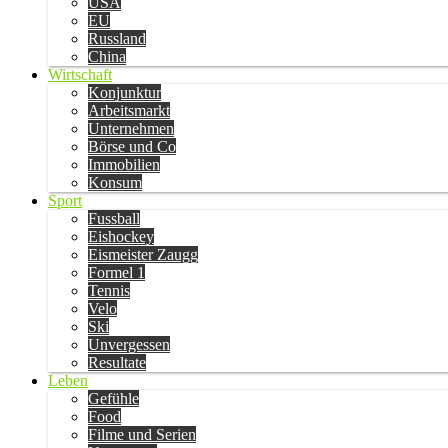
USA
EU
Russland
China
Wirtschaft
Konjunktur
Arbeitsmarkt
Unternehmen
Börse und Co
Immobilien
Konsum
Sport
Fussball
Eishockey
Eismeister Zaugg
Formel 1
Tennis
Velo
Ski
Unvergessen
Resultate
Leben
Gefühle
Food
Filme und Serien