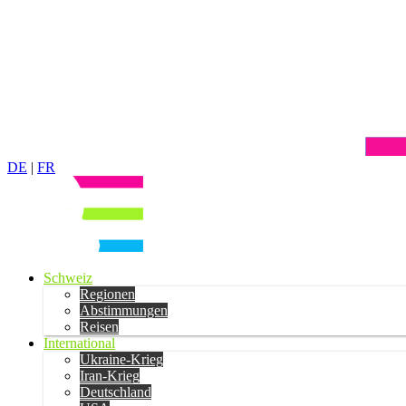
DE
|
FR
Schweiz
Regionen
Abstimmungen
Reisen
International
Ukraine-Krieg
Iran-Krieg
Deutschland