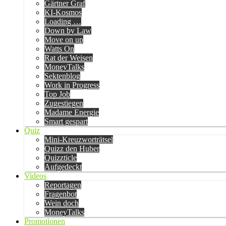
Gärtner Graf
KI-Kosmos
Loading …
Down by Law
Move on up
Watts On
Rat der Weisen
MoneyTalks
Sektenblog
Work in Progress
Top Job
Zugestiegen
Madame Energie
Smart gespart
Quiz
Mini-Kreuzworträtsel
Quizz den Huber
Quizzticle
Aufgedeckt
Videos
Reportagen
Fragenbot
Wein doch
MoneyTalks
Promotionen