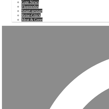
Gute News
Flugmodus
Smart gespart
Reise-Glück
Meat & Greet