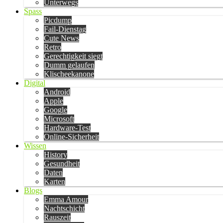
Unterwegs
Spass
Picdump
Fail-Dienstag
Cute News
Retro
Gerechtigkeit siegt
Dumm gelaufen
Klischeekanone
Digital
Android
Apple
Google
Microsoft
Hardware-Test
Online-Sicherheit
Wissen
History
Gesundheit
Daten
Karten
Blogs
Emma Amour
Nachtschicht
Rauszeit