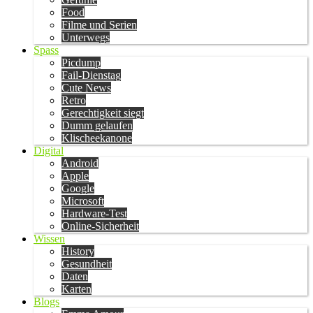
Food
Filme und Serien
Unterwegs
Spass
Picdump
Fail-Dienstag
Cute News
Retro
Gerechtigkeit siegt
Dumm gelaufen
Klischeekanone
Digital
Android
Apple
Google
Microsoft
Hardware-Test
Online-Sicherheit
Wissen
History
Gesundheit
Daten
Karten
Blogs