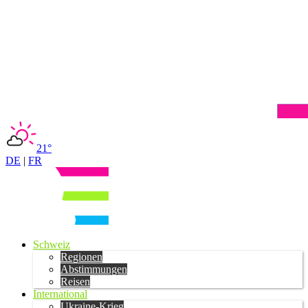
21°
DE
|
FR
Schweiz
Regionen
Abstimmungen
Reisen
International
Ukraine-Krieg