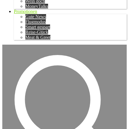
Wein doch
MoneyTalks
Promotionen
Gute News
Flugmodus
Smart gespart
Reise-Glück
Meat & Greet