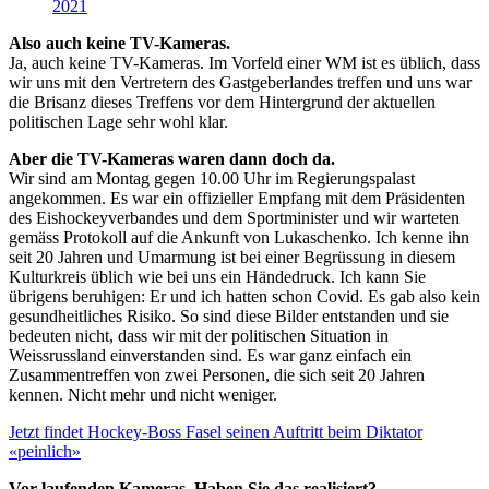
2021
Also auch keine TV-Kameras.
Ja, auch keine TV-Kameras. Im Vorfeld einer WM ist es üblich, dass
wir uns mit den Vertretern des Gastgeberlandes treffen und uns war
die Brisanz dieses Treffens vor dem Hintergrund der aktuellen
politischen Lage sehr wohl klar.
Aber die TV-Kameras waren dann doch da.
Wir sind am Montag gegen 10.00 Uhr im Regierungspalast
angekommen. Es war ein offizieller Empfang mit dem Präsidenten
des Eishockeyverbandes und dem Sportminister und wir warteten
gemäss Protokoll auf die Ankunft von Lukaschenko. Ich kenne ihn
seit 20 Jahren und Umarmung ist bei einer Begrüssung in diesem
Kulturkreis üblich wie bei uns ein Händedruck. Ich kann Sie
übrigens beruhigen: Er und ich hatten schon Covid. Es gab also kein
gesundheitliches Risiko. So sind diese Bilder entstanden und sie
bedeuten nicht, dass wir mit der politischen Situation in
Weissrussland einverstanden sind. Es war ganz einfach ein
Zusammentreffen von zwei Personen, die sich seit 20 Jahren
kennen. Nicht mehr und nicht weniger.
Jetzt findet Hockey-Boss Fasel seinen Auftritt beim Diktator
«peinlich»
Vor laufenden Kameras. Haben Sie das realisiert?