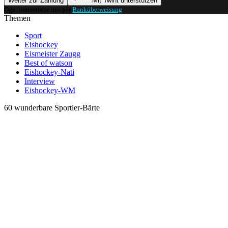
Weiter zur Zahlung
Mit Twint unterstützen
Oder unterstütze uns per
Banküberweisung
.
Themen
Sport
Eishockey
Eismeister Zaugg
Best of watson
Eishockey-Nati
Interview
Eishockey-WM
60 wunderbare Sportler-Bärte