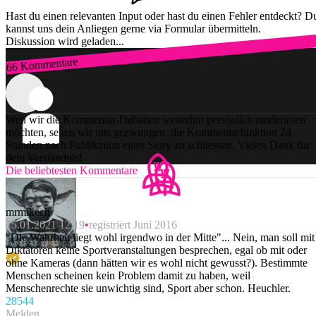
Hast du einen relevanten Input oder hast du einen Fehler entdeckt? D
kannst uns dein Anliegen gerne via Formular übermitteln.
Diskussion wird geladen...
66 Kommentare
Zum Login
Weil wir die Kommentar-Debatten weiterhin persönlich moderieren
möchten, sehen wir uns gezwungen, die Kommentarfunktion 24
Stunden nach Publikation einer Story zu schliessen. Vielen Dank für
dein Verständnis!
Die beliebtesten Kommentare
mrmikech
15.01.2021 12:19
registriert Juni 2016
"Die Wahrheit liegt wohl irgendwo in der Mitte"... Nein, man soll mit
Diktatoren keine Sportveranstaltungen besprechen, egal ob mit oder
ohne Kameras (dann hätten wir es wohl nicht gewusst?). Bestimmte
Menschen scheinen kein Problem damit zu haben, weil
Menschenrechte sie unwichtig sind, Sport aber schon. Heuchler.
285
44
Melden