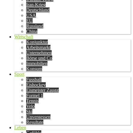
Iran-Krieg
Deutschland
USA
EU
Russland
China
Wirtschaft
Konjunktur
Arbeitsmarkt
Unternehmen
Börse und Co
Immobilien
Konsum
Sport
Fussball
Eishockey
Eismeister Zaugg
Formel 1
Tennis
Velo
Ski
Unvergessen
Resultate
Leben
Gefühle