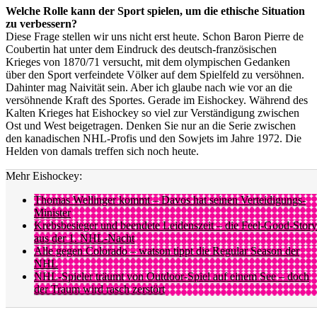
Welche Rolle kann der Sport spielen, um die ethische Situation
zu verbessern?
Diese Frage stellen wir uns nicht erst heute. Schon Baron Pierre de
Coubertin hat unter dem Eindruck des deutsch-französischen
Krieges von 1870/71 versucht, mit dem olympischen Gedanken
über den Sport verfeindete Völker auf dem Spielfeld zu versöhnen.
Dahinter mag Naivität sein. Aber ich glaube nach wie vor an die
versöhnende Kraft des Sportes. Gerade im Eishockey. Während des
Kalten Krieges hat Eishockey so viel zur Verständigung zwischen
Ost und West beigetragen. Denken Sie nur an die Serie zwischen
den kanadischen NHL-Profis und den Sowjets im Jahre 1972. Die
Helden von damals treffen sich noch heute.
Mehr Eishockey:
Thomas Wellinger kommt – Davos hat seinen Verteidigungs-
Minister
Krebsbesieger und beendete Leidenszeit – die Feel-Good-Story
aus der 1. NHL-Nacht
Alle gegen Colorado – watson tippt die Regular Season der
NHL
NHL-Spieler träumt von Outdoor-Spiel auf einem See – doch
der Traum wird rasch zerstört