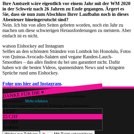
Ihre Amtszeit wäre eigentlich vor einem Jahr mit der WM 2020
in der Schweiz nach 26 Jahren zu Ende gegangen. Ärgert es
Sie, dass sie nun zum Abschluss Ihrer Laufbahn noch in dieses
Abenteuer hineingerutscht sind?
Nein. Ich bin von allen Seiten gebeten worden, noch ein Jahr zu
machen um diese schwierigen Herausforderungen zu meistern. Aber
einfach ist es nicht.
watson Eishockey auf Instagram
Selfies an den schönsten Stränden von Lombok bis Honolulu, Fotos
von Quinoa-Avocado-Salaten und vegane Randen-Lauch-
Smoothies – das alles findest du bei uns garantiert nicht. Dafür
haben wir die besten Videos, spannendsten News und witzigsten
Sprüche rund ums Eishockey.
Folge uns hier auf Instagram
.
DANKE FÜR DIE ♥
Würdest du gerne watson und unseren Journalismus
unterstützen?
Mehr erfahren
(Du wirst umgeleitet, um die Zahlung abzuschliessen.)
5 CHF
15 CHF
25 CHF
Anderer