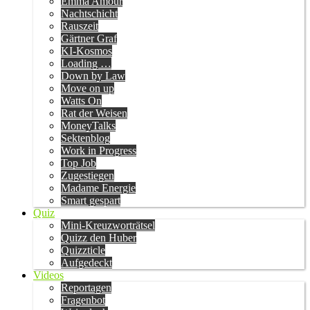
Emma Amour
Nachtschicht
Rauszeit
Gärtner Graf
KI-Kosmos
Loading …
Down by Law
Move on up
Watts On
Rat der Weisen
MoneyTalks
Sektenblog
Work in Progress
Top Job
Zugestiegen
Madame Energie
Smart gespart
Quiz
Mini-Kreuzworträtsel
Quizz den Huber
Quizzticle
Aufgedeckt
Videos
Reportagen
Fragenbot