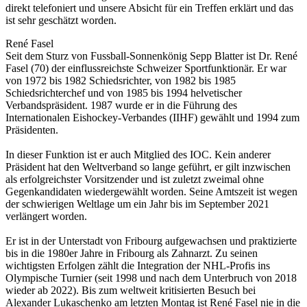
direkt telefoniert und unsere Absicht für ein Treffen erklärt und das
ist sehr geschätzt worden.
René Fasel
Seit dem Sturz von Fussball-Sonnenkönig Sepp Blatter ist Dr. René
Fasel (70) der einflussreichste Schweizer Sportfunktionär. Er war
von 1972 bis 1982 Schiedsrichter, von 1982 bis 1985
Schiedsrichterchef und von 1985 bis 1994 helvetischer
Verbandspräsident. 1987 wurde er in die Führung des
Internationalen Eishockey-Verbandes (IIHF) gewählt und 1994 zum
Präsidenten.
In dieser Funktion ist er auch Mitglied des IOC. Kein anderer
Präsident hat den Weltverband so lange geführt, er gilt inzwischen
als erfolgreichster Vorsitzender und ist zuletzt zweimal ohne
Gegenkandidaten wiedergewählt worden. Seine Amtszeit ist wegen
der schwierigen Weltlage um ein Jahr bis im September 2021
verlängert worden.
Er ist in der Unterstadt von Fribourg aufgewachsen und praktizierte
bis in die 1980er Jahre in Fribourg als Zahnarzt. Zu seinen
wichtigsten Erfolgen zählt die Integration der NHL-Profis ins
Olympische Turnier (seit 1998 und nach dem Unterbruch von 2018
wieder ab 2022). Bis zum weltweit kritisierten Besuch bei
Alexander Lukaschenko am letzten Montag ist René Fasel nie in die