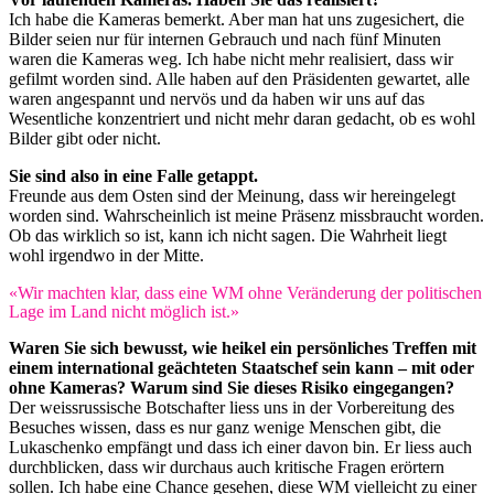
Ich habe die Kameras bemerkt. Aber man hat uns zugesichert, die
Bilder seien nur für internen Gebrauch und nach fünf Minuten
waren die Kameras weg. Ich habe nicht mehr realisiert, dass wir
gefilmt worden sind. Alle haben auf den Präsidenten gewartet, alle
waren angespannt und nervös und da haben wir uns auf das
Wesentliche konzentriert und nicht mehr daran gedacht, ob es wohl
Bilder gibt oder nicht.
Sie sind also in eine Falle getappt.
Freunde aus dem Osten sind der Meinung, dass wir hereingelegt
worden sind. Wahrscheinlich ist meine Präsenz missbraucht worden.
Ob das wirklich so ist, kann ich nicht sagen. Die Wahrheit liegt
wohl irgendwo in der Mitte.
«Wir machten klar, dass eine WM ohne Veränderung der politischen
Lage im Land nicht möglich ist.»
Waren Sie sich bewusst, wie heikel ein persönliches Treffen mit
einem international geächteten Staatschef sein kann – mit oder
ohne Kameras? Warum sind Sie dieses Risiko eingegangen?
Der weissrussische Botschafter liess uns in der Vorbereitung des
Besuches wissen, dass es nur ganz wenige Menschen gibt, die
Lukaschenko empfängt und dass ich einer davon bin. Er liess auch
durchblicken, dass wir durchaus auch kritische Fragen erörtern
sollen. Ich habe eine Chance gesehen, diese WM vielleicht zu einer