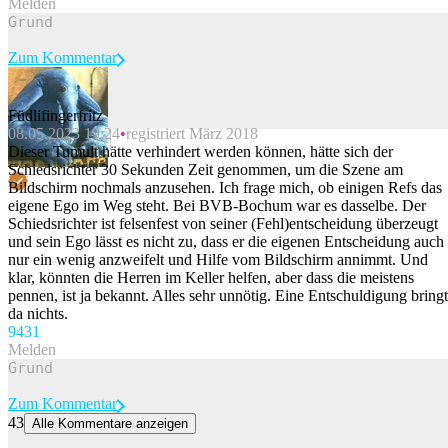
Melden
Zum Kommentar
Füdlifingerfritz
08.05.2023 19:24
registriert März 2018
Beitrag melden
Dieser Tumult hätte verhindert werden können, hätte sich der
Schiedsrichter 30 Sekunden Zeit genommen, um die Szene am
Bildschirm nochmals anzusehen. Ich frage mich, ob einigen Refs das
eigene Ego im Weg steht. Bei BVB-Bochum war es dasselbe. Der
Schiedsrichter ist felsenfest von seiner (Fehl)entscheidung überzeugt
und sein Ego lässt es nicht zu, dass er die eigenen Entscheidung auch
nur ein wenig anzweifelt und Hilfe vom Bildschirm annimmt. Und
klar, könnten die Herren im Keller helfen, aber dass die meistens
pennen, ist ja bekannt. Alles sehr unnötig. Eine Entschuldigung bringt
da nichts.
94
31
Melden
Zum Kommentar
43
Alle Kommentare anzeigen
Die Erfolge der Nati verdecken ein Nachwuchsproblem in der