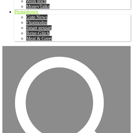
Wein doch
MoneyTalks
Promotionen
Gute News
Flugmodus
Smart gespart
Reise-Glück
Meat & Greet