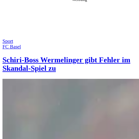
Sport
FC Basel
Schiri-Boss Wermelinger gibt Fehler im
Skandal-Spiel zu