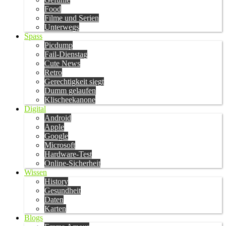
Food
Filme und Serien
Unterwegs
Spass
Picdump
Fail-Dienstag
Cute News
Retro
Gerechtigkeit siegt
Dumm gelaufen
Klischeekanone
Digital
Android
Apple
Google
Microsoft
Hardware-Test
Online-Sicherheit
Wissen
History
Gesundheit
Daten
Karten
Blogs