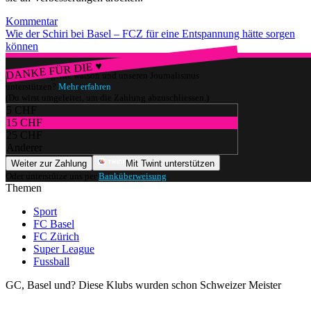
Kommentar
Wie der Schiri bei Basel – FCZ für eine Entspannung hätte sorgen
können
DANKE FÜR DIE ♥
Würdest du gerne watson und unseren Journalismus
unterstützen?
Mehr erfahren
(Du wirst umgeleitet, um die Zahlung abzuschliessen.)
5 CHF
15 CHF
25 CHF
Anderer
Weiter zur Zahlung
Mit Twint unterstützen
Oder unterstütze uns per
Banküberweisung
.
Themen
Sport
FC Basel
FC Zürich
Super League
Fussball
GC, Basel und? Diese Klubs wurden schon Schweizer Meister