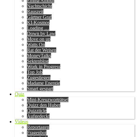
Emma Amour
Nachtschicht
Rauszeit
Gärtner Graf
KI-Kosmos
Loading …
Down by Law
Move on up
Watts On
Rat der Weisen
MoneyTalks
Sektenblog
Work in Progress
Top Job
Zugestiegen
Madame Energie
Smart gespart
Quiz
Mini-Kreuzworträtsel
Quizz den Huber
Quizzticle
Aufgedeckt
Videos
Reportagen
Fragenbot