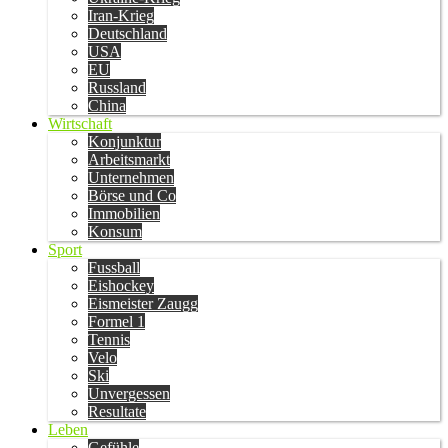
Iran-Krieg
Deutschland
USA
EU
Russland
China
Wirtschaft
Konjunktur
Arbeitsmarkt
Unternehmen
Börse und Co
Immobilien
Konsum
Sport
Fussball
Eishockey
Eismeister Zaugg
Formel 1
Tennis
Velo
Ski
Unvergessen
Resultate
Leben
Gefühle