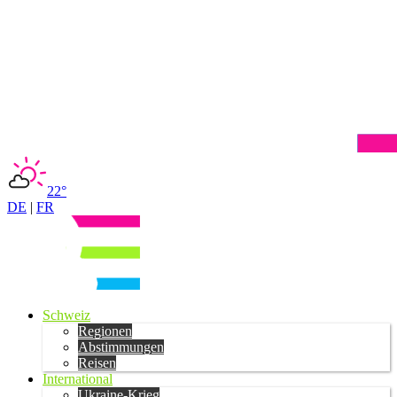
22°
DE
|
FR
Schweiz
Regionen
Abstimmungen
Reisen
International
Ukraine-Krieg