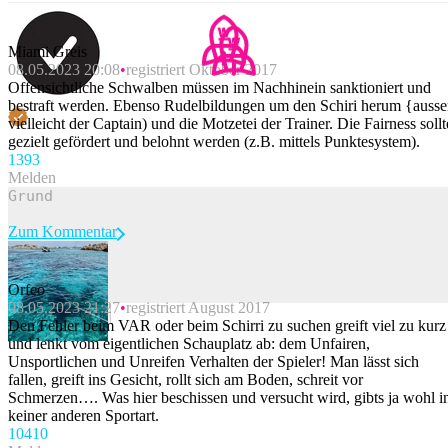
Miami Greis
08.05.2023 20:08
registriert Oktober 2017
Offensichtliche Schwalben müssen im Nachhinein sanktioniert und
bestraft werden. Ebenso Rudelbildungen um den Schiri herum {ausse
vielleicht der Captain) und die Motzetei der Trainer. Die Fairness sollt
gezielt gefördert und belohnt werden (z.B. mittels Punktesystem).
139
3
Melden
Zum Kommentar
Orfeo
08.05.2023 21:27
registriert August 2017
Beitrag melden
Den Fehler beim VAR oder beim Schirri zu suchen greift viel zu kurz
und lenkt vom eigentlichen Schauplatz ab: dem Unfairen,
Unsportlichen und Unreifen Verhalten der Spieler! Man lässt sich
fallen, greift ins Gesicht, rollt sich am Boden, schreit vor
Schmerzen…. Was hier beschissen und versucht wird, gibts ja wohl i
keiner anderen Sportart.
104
10