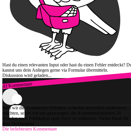
Hast du einen relevanten Input oder hast du einen Fehler entdeckt? D
kannst uns dein Anliegen gerne via Formular übermitteln.
Diskussion wird geladen...
43 Kommentare
Zum Login
Weil wir die Kommentar-Debatten weiterhin persönlich moderieren
möchten, sehen wir uns gezwungen, die Kommentarfunktion 24
Stunden nach Publikation einer Story zu schliessen. Vielen Dank für
dein Verständnis!
Die beliebtesten Kommentare