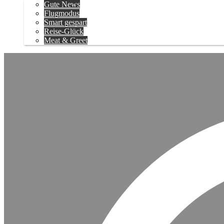
Gute News
Flugmodus
Smart gespart
Reise-Glück
Meat & Greet