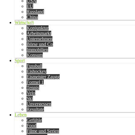
USA
EU
Russland
China
Wirtschaft
Konjunktur
Arbeitsmarkt
Unternehmen
Börse und Co
Immobilien
Konsum
Sport
Fussball
Eishockey
Eismeister Zaugg
Formel 1
Tennis
Velo
Ski
Unvergessen
Resultate
Leben
Gefühle
Food
Filme und Serien