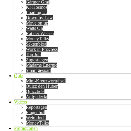
Gärtner Graf
KI-Kosmos
Loading …
Down by Law
Move on up
Watts On
Rat der Weisen
MoneyTalks
Sektenblog
Work in Progress
Top Job
Zugestiegen
Madame Energie
Smart gespart
Quiz
Mini-Kreuzworträtsel
Quizz den Huber
Quizzticle
Aufgedeckt
Videos
Reportagen
Fragenbot
Wein doch
MoneyTalks
Promotionen