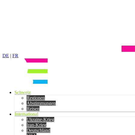
DE
|
FR
Schweiz
Regionen
Abstimmungen
Reisen
International
Ukraine-Krieg
Iran-Krieg
Deutschland