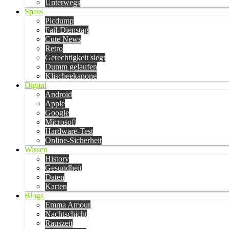
Unterwegs
Spass
Picdump
Fail-Dienstag
Cute News
Retro
Gerechtigkeit siegt
Dumm gelaufen
Klischeekanone
Digital
Android
Apple
Google
Microsoft
Hardware-Test
Online-Sicherheit
Wissen
History
Gesundheit
Daten
Karten
Blogs
Emma Amour
Nachtschicht
Rauszeit