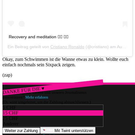
Recovery and meditation 🧘‍♂️ 👌🏻
Ein Beitrag geteilt von
Cristiano Ronaldo
(@cristiano) am
Aug 1, 2019 um 1:16 PDT
Okay, zum Schwimmen ist die Wanne etwas zu klein. Wollte euch
einfach nochmals sein Sixpack zeigen.
(zap)
DANKE FÜR DIE ♥
Würdest du gerne watson und unseren Journalismus
unterstützen?
Mehr erfahren
(Du wirst umgeleitet, um die Zahlung abzuschliessen.)
5 CHF
15 CHF
25 CHF
Anderer
Weiter zur Zahlung
Mit Twint unterstützen