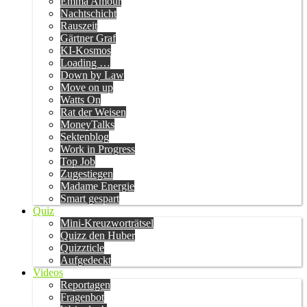
Emma Amour
Nachtschicht
Rauszeit
Gärtner Graf
KI-Kosmos
Loading …
Down by Law
Move on up
Watts On
Rat der Weisen
MoneyTalks
Sektenblog
Work in Progress
Top Job
Zugestiegen
Madame Energie
Smart gespart
Quiz
Mini-Kreuzworträtsel
Quizz den Huber
Quizzticle
Aufgedeckt
Videos
Reportagen
Fragenbot