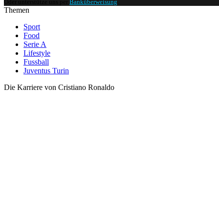
Oder unterstütze uns per
Banküberweisung
.
Themen
Sport
Food
Serie A
Lifestyle
Fussball
Juventus Turin
Die Karriere von Cristiano Ronaldo