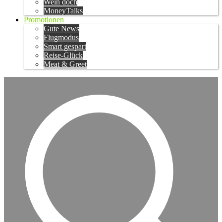
Wein doch
MoneyTalks
Promotionen
Gute News
Flugmodus
Smart gespart
Reise-Glück
Meat & Greet