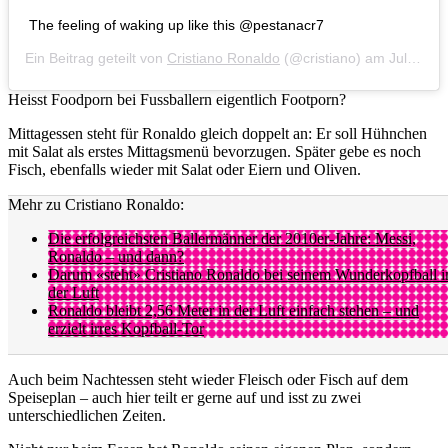
The feeling of waking up like this @pestanacr7
Ein Beitrag geteilt von
Cristiano Ronaldo
(@cristiano) am
Jul 14, 2017 um 11:02 PDT
Heisst Foodporn bei Fussballern eigentlich Footporn?
Mittagessen steht für Ronaldo gleich doppelt an: Er soll Hühnchen
mit Salat als erstes Mittagsmenü bevorzugen. Später gebe es noch
Fisch, ebenfalls wieder mit Salat oder Eiern und Oliven.
Mehr zu Cristiano Ronaldo:
Die erfolgreichsten Ballermänner der 2010er-Jahre: Messi,
Ronaldo – und dann?
Darum «steht» Cristiano Ronaldo bei seinem Wunderkopfball i
der Luft
Ronaldo bleibt 2,56 Meter in der Luft einfach stehen – und
erzielt irres Kopfball-Tor
Auch beim Nachtessen steht wieder Fleisch oder Fisch auf dem
Speiseplan – auch hier teilt er gerne auf und isst zu zwei
unterschiedlichen Zeiten.