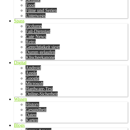
Food
Filme und Serien
Unterwegs
Spass
Picdump
Fail-Dienstag
Cute News
Retro
Gerechtigkeit siegt
Dumm gelaufen
Klischeekanone
Digital
Android
Apple
Google
Microsoft
Hardware-Test
Online-Sicherheit
Wissen
History
Gesundheit
Daten
Karten
Blogs