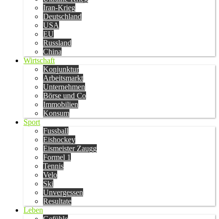
Iran-Krieg
Deutschland
USA
EU
Russland
China
Wirtschaft
Konjunktur
Arbeitsmarkt
Unternehmen
Börse und Co
Immobilien
Konsum
Sport
Fussball
Eishockey
Eismeister Zaugg
Formel 1
Tennis
Velo
Ski
Unvergessen
Resultate
Leben
Gefühle