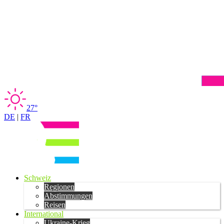
27°
DE
|
FR
Schweiz
Regionen
Abstimmungen
Reisen
International
Ukraine-Krieg