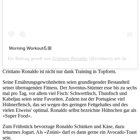
Morning Workout💪🏼
Ein Beitrag geteilt von
Cristiano Ronaldo
(@cristiano) am
Jan 8, 2020 um 4:09 PST
Cristiano Ronaldo ist nicht nur dank Training in Topform.
Seine Ernährungsgewohnheiten seien grundlegender Bestandteil
seiner überragenden Fitness. Der Juventus-Stürmer esse bis zu sechs
mal pro Tag, vor allem viel Fisch: Schwertfisch, Thunfisch und
Kabeljau seien seine Favoriten. Zudem isst der Portugiese viel
Hühnerfleisch, das sei wegen des geringen Fettgehaltes und des
vielen Eiweiss' optimal. Ronaldo selbst bezeichne Hühnchen gar als
«Super Food».
Zum Frühstück bevorzuge Ronaldo Schinken und Käse, dazu
fettarmes Jogurt. Als «Znüni» darf es dann gerne ein Avocado-Toast
sein.