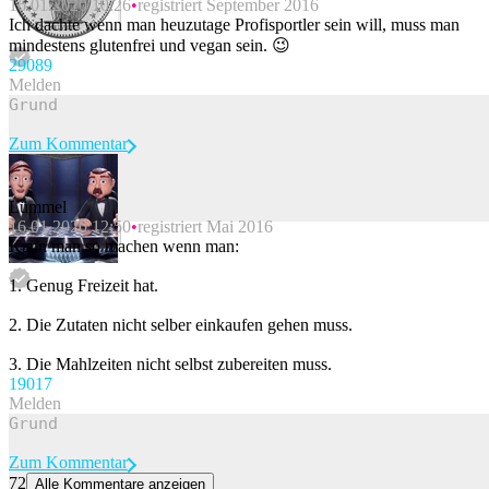
16.01.2020 10:26
registriert September 2016
Beitrag melden
Ich dachte wenn man heuzutage Profisportler sein will, muss man
mindestens glutenfrei und vegan sein. 😉
290
89
Melden
Zum Kommentar
Lümmel
16.01.2020 12:50
registriert Mai 2016
Beitrag melden
Kann man so machen wenn man:
1. Genug Freizeit hat.
2. Die Zutaten nicht selber einkaufen gehen muss.
3. Die Mahlzeiten nicht selbst zubereiten muss.
190
17
Melden
Zum Kommentar
72
Alle Kommentare anzeigen