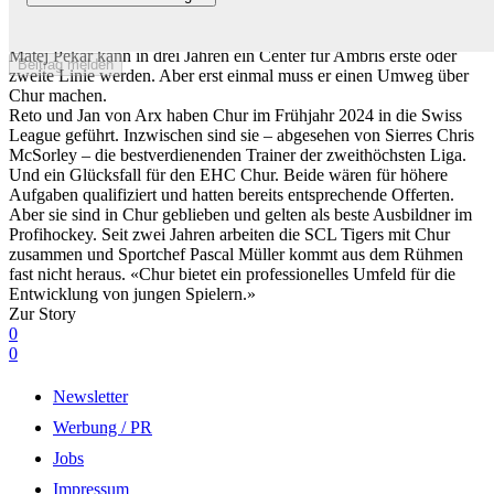
Ambris Jahrzehnttalent zu Chur – so kann die Swiss League
funktionieren
Matej Pekar kann in drei Jahren ein Center für Ambris erste oder
Beitrag melden
zweite Linie werden. Aber erst einmal muss er einen Umweg über
Chur machen.
Reto und Jan von Arx haben Chur im Frühjahr 2024 in die Swiss
League geführt. Inzwischen sind sie – abgesehen von Sierres Chris
McSorley – die bestverdienenden Trainer der zweithöchsten Liga.
Und ein Glücksfall für den EHC Chur. Beide wären für höhere
Aufgaben qualifiziert und hatten bereits entsprechende Offerten.
Aber sie sind in Chur geblieben und gelten als beste Ausbildner im
Profihockey. Seit zwei Jahren arbeiten die SCL Tigers mit Chur
zusammen und Sportchef Pascal Müller kommt aus dem Rühmen
fast nicht heraus. «Chur bietet ein professionelles Umfeld für die
Entwicklung von jungen Spielern.»
Zur Story
0
0
Newsletter
Werbung / PR
Jobs
Impressum