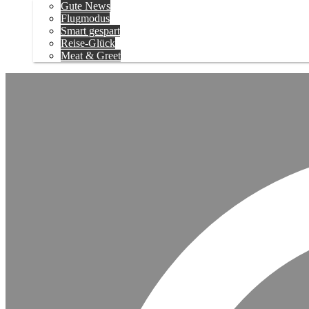
Gute News
Flugmodus
Smart gespart
Reise-Glück
Meat & Greet