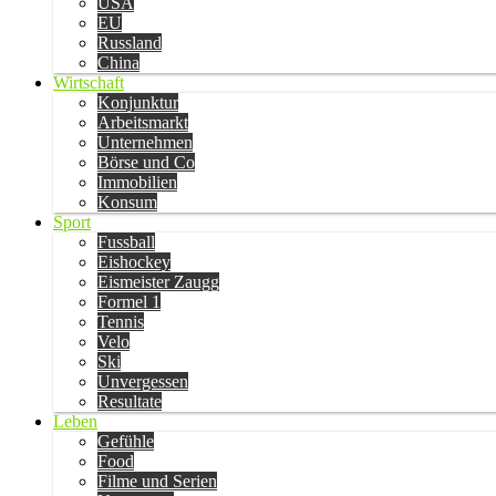
USA
EU
Russland
China
Wirtschaft
Konjunktur
Arbeitsmarkt
Unternehmen
Börse und Co
Immobilien
Konsum
Sport
Fussball
Eishockey
Eismeister Zaugg
Formel 1
Tennis
Velo
Ski
Unvergessen
Resultate
Leben
Gefühle
Food
Filme und Serien