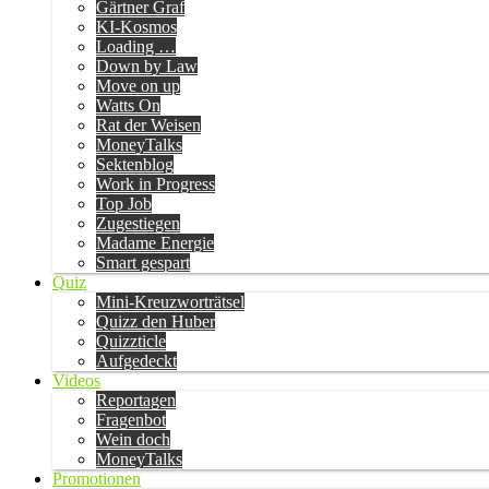
Gärtner Graf
KI-Kosmos
Loading …
Down by Law
Move on up
Watts On
Rat der Weisen
MoneyTalks
Sektenblog
Work in Progress
Top Job
Zugestiegen
Madame Energie
Smart gespart
Quiz
Mini-Kreuzworträtsel
Quizz den Huber
Quizzticle
Aufgedeckt
Videos
Reportagen
Fragenbot
Wein doch
MoneyTalks
Promotionen