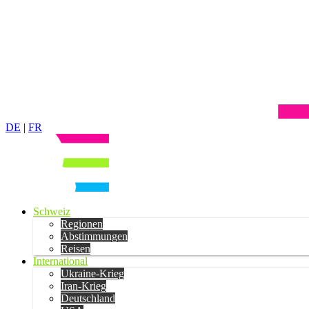
DE
|
FR
Schweiz
Regionen
Abstimmungen
Reisen
International
Ukraine-Krieg
Iran-Krieg
Deutschland