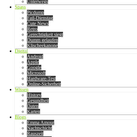
Unterwegs
Spass
Picdump
Fail-Dienstag
Cute News
Retro
Gerechtigkeit siegt
Dumm gelaufen
Klischeekanone
Digital
Android
Apple
Google
Microsoft
Hardware-Test
Online-Sicherheit
Wissen
History
Gesundheit
Daten
Karten
Blogs
Emma Amour
Nachtschicht
Rauszeit