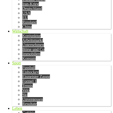
Iran-Krieg
Deutschland
USA
EU
Russland
China
Wirtschaft
Konjunktur
Arbeitsmarkt
Unternehmen
Börse und Co
Immobilien
Konsum
Sport
Fussball
Eishockey
Eismeister Zaugg
Formel 1
Tennis
Velo
Ski
Unvergessen
Resultate
Leben
Gefühle