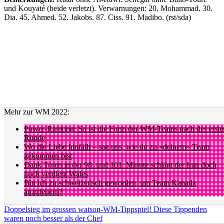
und Kouyaté (beide verletzt). Verwarnungen: 20. Mohammad. 30.
Dia. 45. Ahmed. 52. Jakobs. 87. Ciss. 91. Madibo. (rst/sda)
Mehr zur WM 2022:
Power-Ranking: So ist die Form der WM-Teams nach der erste
Runde
Wo die Liebe hinfällt – sag uns, wie du zu «deinem» Team
gekommen bist
Dank Toren in der 98. und 101. Minute schlägt der Iran doch
noch verdient Wales
Bin ich zu schweizerisch geworden, um Team Kanada
anzufeuern?
Doppelsieg im grossen watson-WM-Tippspiel! Diese Tippenden
waren noch besser als der Chef