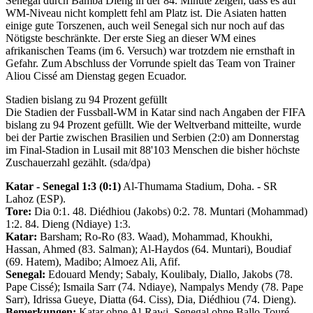
Senegal durch Bamba Dieng in der 84. Minute zeigen, dass es auf
WM-Niveau nicht komplett fehl am Platz ist. Die Asiaten hatten
einige gute Torszenen, auch weil Senegal sich nur noch auf das
Nötigste beschränkte. Der erste Sieg an dieser WM eines
afrikanischen Teams (im 6. Versuch) war trotzdem nie ernsthaft in
Gefahr. Zum Abschluss der Vorrunde spielt das Team von Trainer
Aliou Cissé am Dienstag gegen Ecuador.
Stadien bislang zu 94 Prozent gefüllt
Die Stadien der Fussball-WM in Katar sind nach Angaben der FIFA
bislang zu 94 Prozent gefüllt. Wie der Weltverband mitteilte, wurde
bei der Partie zwischen Brasilien und Serbien (2:0) am Donnerstag
im Final-Stadion in Lusail mit 88'103 Menschen die bisher höchste
Zuschauerzahl gezählt. (sda/dpa)
Katar - Senegal 1:3 (0:1)
Al-Thumama Stadium, Doha. - SR
Lahoz (ESP).
Tore:
Dia 0:1. 48. Diédhiou (Jakobs) 0:2. 78. Muntari (Mohammad)
1:2. 84. Dieng (Ndiaye) 1:3.
Katar:
Barsham; Ro-Ro (83. Waad), Mohammad, Khoukhi,
Hassan, Ahmed (83. Salman); Al-Haydos (64. Muntari), Boudiaf
(69. Hatem), Madibo; Almoez Ali, Afif.
Senegal:
Edouard Mendy; Sabaly, Koulibaly, Diallo, Jakobs (78.
Pape Cissé); Ismaila Sarr (74. Ndiaye), Nampalys Mendy (78. Pape
Sarr), Idrissa Gueye, Diatta (64. Ciss), Dia, Diédhiou (74. Dieng).
Bemerkungen:
Katar ohne Al-Rawi. Senegal ohne Ballo-Touré