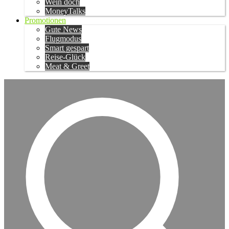
Wein doch
MoneyTalks
Promotionen
Gute News
Flugmodus
Smart gespart
Reise-Glück
Meat & Greet