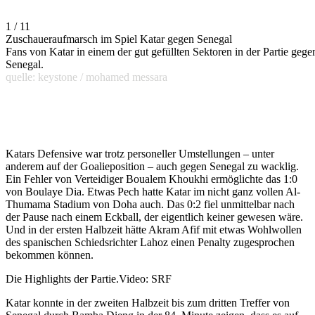
1 / 11
Zuschaueraufmarsch im Spiel Katar gegen Senegal
Fans von Katar in einem der gut gefüllten Sektoren in der Partie gege
Senegal.
quelle: keystone / mohamed messara
Katars Defensive war trotz personeller Umstellungen – unter
anderem auf der Goalieposition – auch gegen Senegal zu wacklig.
Ein Fehler von Verteidiger Boualem Khoukhi ermöglichte das 1:0
von Boulaye Dia. Etwas Pech hatte Katar im nicht ganz vollen Al-
Thumama Stadium von Doha auch. Das 0:2 fiel unmittelbar nach
der Pause nach einem Eckball, der eigentlich keiner gewesen wäre.
Und in der ersten Halbzeit hätte Akram Afif mit etwas Wohlwollen
des spanischen Schiedsrichter Lahoz einen Penalty zugesprochen
bekommen können.
Die Highlights der Partie.
Video: SRF
Katar konnte in der zweiten Halbzeit bis zum dritten Treffer von