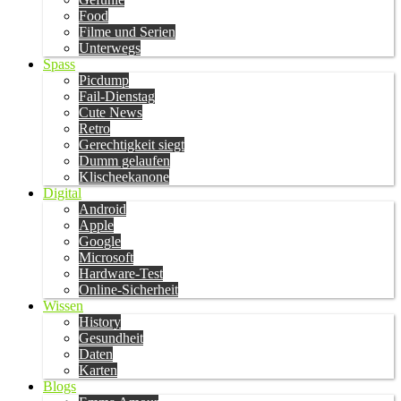
Food
Filme und Serien
Unterwegs
Spass
Picdump
Fail-Dienstag
Cute News
Retro
Gerechtigkeit siegt
Dumm gelaufen
Klischeekanone
Digital
Android
Apple
Google
Microsoft
Hardware-Test
Online-Sicherheit
Wissen
History
Gesundheit
Daten
Karten
Blogs