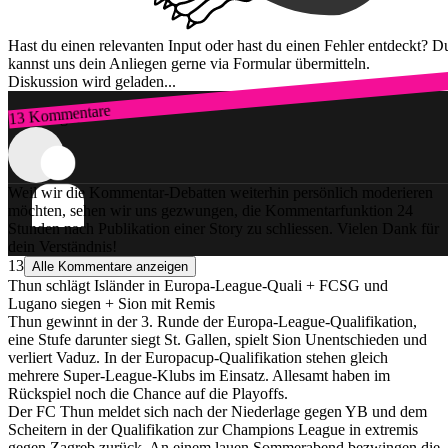
Hast du einen relevanten Input oder hast du einen Fehler entdeckt? D
kannst uns dein Anliegen gerne via Formular übermitteln.
Diskussion wird geladen...
13 Kommentare
Zum Login
Weil wir die Kommentar-Debatten weiterhin persönlich moderieren
möchten, sehen wir uns gezwungen, die Kommentarfunktion 24
Stunden nach Publikation einer Story zu schliessen. Vielen Dank für
dein Verständnis!
13
Alle Kommentare anzeigen
Thun schlägt Isländer in Europa-League-Quali + FCSG und
Lugano siegen + Sion mit Remis
Thun gewinnt in der 3. Runde der Europa-League-Qualifikation,
eine Stufe darunter siegt St. Gallen, spielt Sion Unentschieden und
verliert Vaduz. In der Europacup-Qualifikation stehen gleich
mehrere Super-League-Klubs im Einsatz. Allesamt haben im
Rückspiel noch die Chance auf die Playoffs.
Der FC Thun meldet sich nach der Niederlage gegen YB und dem
Scheitern in der Qualifikation zur Champions League in extremis
gegen Zagreb zurück. An einem lauen Sommerabend bezwingen die