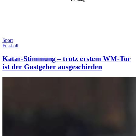
Sport
Fussball
Katar-Stimmung – trotz erstem WM-Tor
ist der Gastgeber ausgeschieden