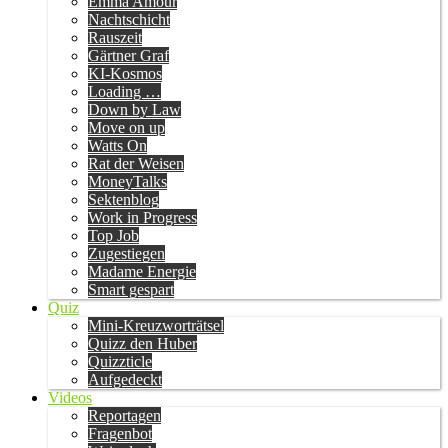
Emma Amour
Nachtschicht
Rauszeit
Gärtner Graf
KI-Kosmos
Loading …
Down by Law
Move on up
Watts On
Rat der Weisen
MoneyTalks
Sektenblog
Work in Progress
Top Job
Zugestiegen
Madame Energie
Smart gespart
Quiz
Mini-Kreuzworträtsel
Quizz den Huber
Quizzticle
Aufgedeckt
Videos
Reportagen
Fragenbot