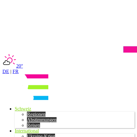
20°
DE
|
FR
Schweiz
Regionen
Abstimmungen
Reisen
International
Ukraine-Krieg