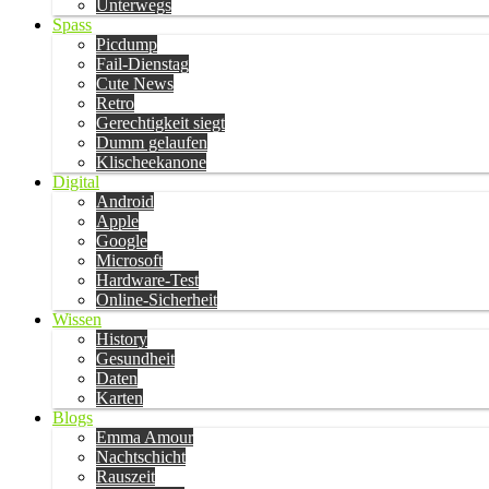
Unterwegs
Spass
Picdump
Fail-Dienstag
Cute News
Retro
Gerechtigkeit siegt
Dumm gelaufen
Klischeekanone
Digital
Android
Apple
Google
Microsoft
Hardware-Test
Online-Sicherheit
Wissen
History
Gesundheit
Daten
Karten
Blogs
Emma Amour
Nachtschicht
Rauszeit