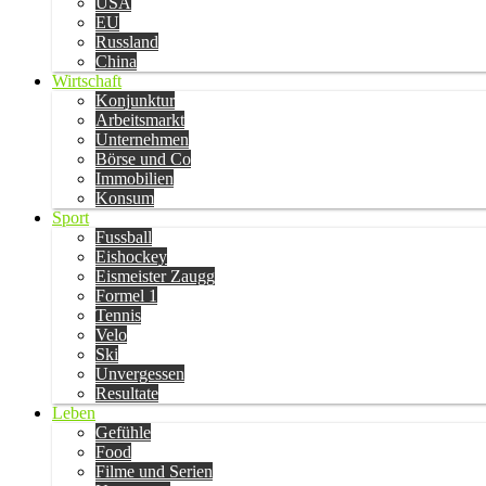
USA
EU
Russland
China
Wirtschaft
Konjunktur
Arbeitsmarkt
Unternehmen
Börse und Co
Immobilien
Konsum
Sport
Fussball
Eishockey
Eismeister Zaugg
Formel 1
Tennis
Velo
Ski
Unvergessen
Resultate
Leben
Gefühle
Food
Filme und Serien