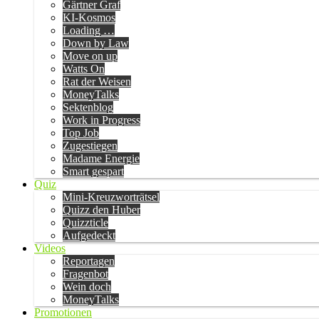
Gärtner Graf
KI-Kosmos
Loading …
Down by Law
Move on up
Watts On
Rat der Weisen
MoneyTalks
Sektenblog
Work in Progress
Top Job
Zugestiegen
Madame Energie
Smart gespart
Quiz
Mini-Kreuzworträtsel
Quizz den Huber
Quizzticle
Aufgedeckt
Videos
Reportagen
Fragenbot
Wein doch
MoneyTalks
Promotionen