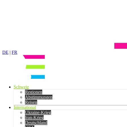
DE
|
FR
Schweiz
Regionen
Abstimmungen
Reisen
International
Ukraine-Krieg
Iran-Krieg
Deutschland