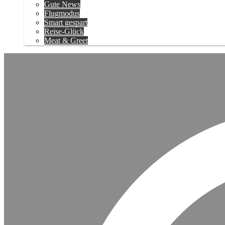
Gute News
Flugmodus
Smart gespart
Reise-Glück
Meat & Greet