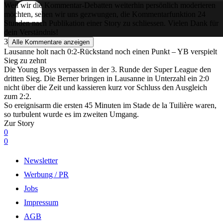
Weil wir die Kommentar-Debatten weiterhin persönlich moderieren
möchten, sehen wir uns gezwungen, die Kommentarfunktion 24
Stunden nach Publikation einer Story zu schliessen. Vielen Dank für
dein Verständnis!
3
Alle Kommentare anzeigen
Lausanne holt nach 0:2-Rückstand noch einen Punkt – YB verspielt
Sieg zu zehnt
Die Young Boys verpassen in der 3. Runde der Super League den
dritten Sieg. Die Berner bringen in Lausanne in Unterzahl ein 2:0
nicht über die Zeit und kassieren kurz vor Schluss den Ausgleich
zum 2:2.
So ereignisarm die ersten 45 Minuten im Stade de la Tuilière waren,
so turbulent wurde es im zweiten Umgang.
Zur Story
0
0
Newsletter
Werbung / PR
Jobs
Impressum
AGB