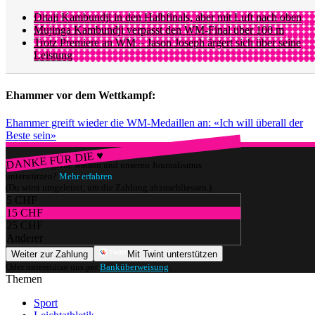
Ditaji Kambundji in den Halbfinals, aber mit Luft nach oben
Mujinga Kambundji verpasst den WM-Final über 100 m
Trotz Premiere an WM – Jason Joseph ärgert sich über seine
Leistung
Ehammer vor dem Wettkampf:
Ehammer greift wieder die WM-Medaillen an: «Ich will überall der
Beste sein»
DANKE FÜR DIE ♥
Würdest du gerne watson und unseren Journalismus
unterstützen?
Mehr erfahren
(Du wirst umgeleitet, um die Zahlung abzuschliessen.)
5 CHF
15 CHF
25 CHF
Anderer
Weiter zur Zahlung
Mit Twint unterstützen
Oder unterstütze uns per
Banküberweisung
.
Themen
Sport