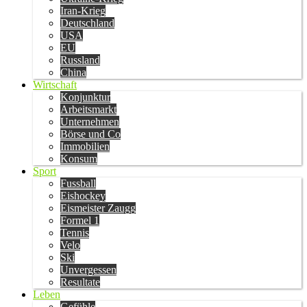
Iran-Krieg
Deutschland
USA
EU
Russland
China
Wirtschaft
Konjunktur
Arbeitsmarkt
Unternehmen
Börse und Co
Immobilien
Konsum
Sport
Fussball
Eishockey
Eismeister Zaugg
Formel 1
Tennis
Velo
Ski
Unvergessen
Resultate
Leben
Gefühle