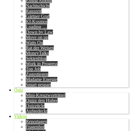
Emma Amour
Nachtschicht
Rauszeit
Gärtner Graf
KI-Kosmos
Loading …
Down by Law
Move on up
Watts On
Rat der Weisen
MoneyTalks
Sektenblog
Work in Progress
Top Job
Zugestiegen
Madame Energie
Smart gespart
Quiz
Mini-Kreuzworträtsel
Quizz den Huber
Quizzticle
Aufgedeckt
Videos
Reportagen
Fragenbot