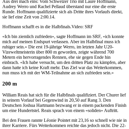
Aus drei mach eins: Vom Schweizer Trio mit Laure Hoffmann,
Audrey Werro und Rachel Pellaud überstand nur eine die erste
Runde. Hoffmann qualifizierte sich als Dritte ihres Vorlaufs direkt,
sie lief eine Zeit von 2:00.14.
Hoffmann schafft es in die Halbfinals.
Video: SRF
«Ich bin ziemlich zufrieden», sagte Hoffmann im SRF, «ich konnte
mich auf meinen Endspurt verlassen. Aber im Halbfinal muss ich
ruhiger sein.» Die erst 19-jährige Werro, im letzten Jahr U20-
Vizeweltmeisterin über 800 m geworden, zeigte während 700
Metern ein hervorragendes Rennen, ehe sie gegen Ende hin
einbrach. «Ich habe versucht, um den dritten Platz zu kämpfen, aber
dann hatte ich keine Kraft mehr. Das Ziel war das Weiterkommen,
nun muss ich mit der WM-Teilnahme an sich zufrieden sein.»
200 m
William Reais hat sich für die Halbfinals qualifiziert. Der Churer lief
in seinem Vorlauf bei Gegenwind in 20,50 auf Rang 3. Den
Deutschen Joshua Hartmann bezwang er in einem packenden Finish
um eine Hundertstel. Reais sprach von einem «soliden» Auftritt.
Bei den Frauen rannte Léonie Pointet mit 23,16 so schnell wie nie in
ihrer Karriere. Fürs Weiterkommen reichte das jedoch nicht. Die 22-