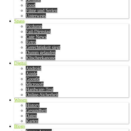
Food
Filme und Serien
Unterwegs
Spass
Picdump
Fail-Dienstag
Cute News
Retro
Gerechtigkeit siegt
Dumm gelaufen
Klischeekanone
Digital
Android
Apple
Google
Microsoft
Hardware-Test
Online-Sicherheit
Wissen
History
Gesundheit
Daten
Karten
Blogs