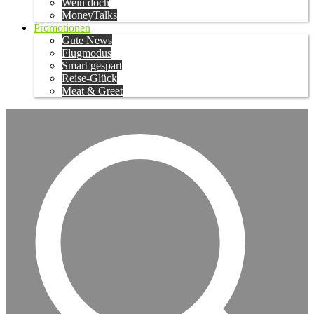
Wein doch
MoneyTalks
Promotionen
Gute News
Flugmodus
Smart gespart
Reise-Glück
Meat & Greet