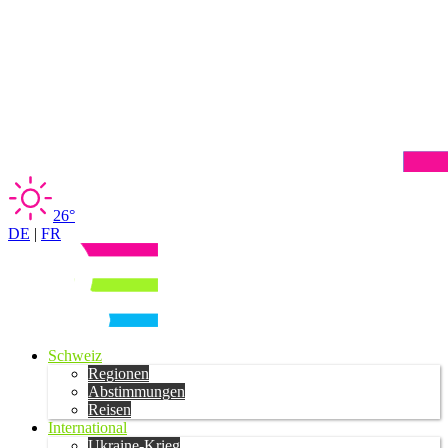
26°
DE
|
FR
Schweiz
Regionen
Abstimmungen
Reisen
International
Ukraine-Krieg