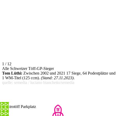
1 / 12
Alle Schweizer Töff-GP-Sieger
Tom Lüthi:
Zwischen 2002 und 2021 17 Siege, 64 Podestplätze und
1 WM-Titel (125 ccm).
(Stand: 27.11.2023)
.
quelle: semedia / luciano bianchetto/semedia
Elektrotöff Parkplatz