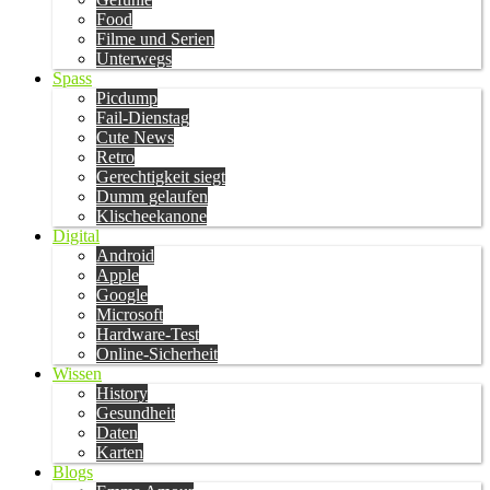
Food
Filme und Serien
Unterwegs
Spass
Picdump
Fail-Dienstag
Cute News
Retro
Gerechtigkeit siegt
Dumm gelaufen
Klischeekanone
Digital
Android
Apple
Google
Microsoft
Hardware-Test
Online-Sicherheit
Wissen
History
Gesundheit
Daten
Karten
Blogs