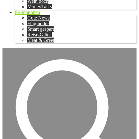
Wein doch
MoneyTalks
Promotionen
Gute News
Flugmodus
Smart gespart
Reise-Glück
Meat & Greet