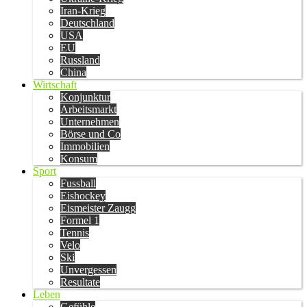
Iran-Krieg
Deutschland
USA
EU
Russland
China
Wirtschaft
Konjunktur
Arbeitsmarkt
Unternehmen
Börse und Co
Immobilien
Konsum
Sport
Fussball
Eishockey
Eismeister Zaugg
Formel 1
Tennis
Velo
Ski
Unvergessen
Resultate
Leben
Gefühle