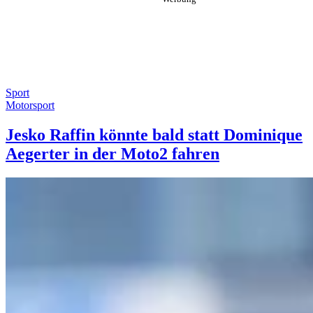
Sport
Motorsport
Jesko Raffin könnte bald statt Dominique
Aegerter in der Moto2 fahren