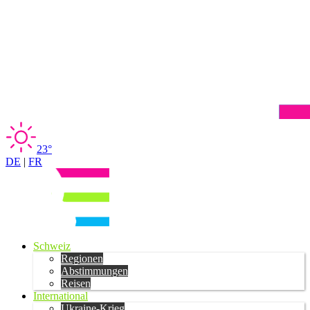
23°
DE
|
FR
Schweiz
Regionen
Abstimmungen
Reisen
International
Ukraine-Krieg