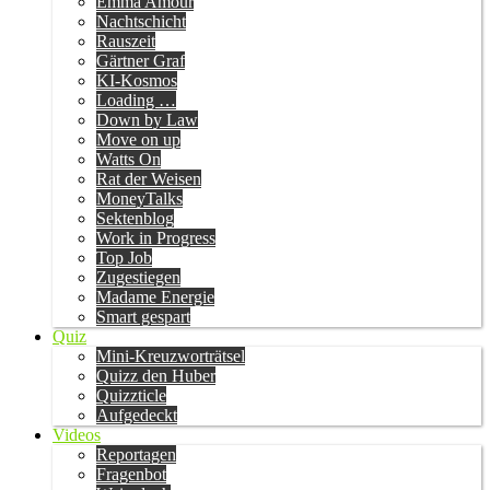
Emma Amour
Nachtschicht
Rauszeit
Gärtner Graf
KI-Kosmos
Loading …
Down by Law
Move on up
Watts On
Rat der Weisen
MoneyTalks
Sektenblog
Work in Progress
Top Job
Zugestiegen
Madame Energie
Smart gespart
Quiz
Mini-Kreuzworträtsel
Quizz den Huber
Quizzticle
Aufgedeckt
Videos
Reportagen
Fragenbot