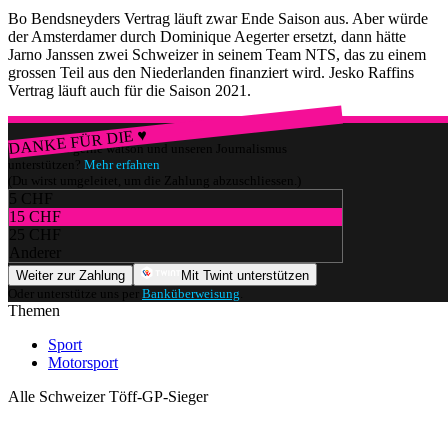
Bo Bendsneyders Vertrag läuft zwar Ende Saison aus. Aber würde
der Amsterdamer durch Dominique Aegerter ersetzt, dann hätte
Jarno Janssen zwei Schweizer in seinem Team NTS, das zu einem
grossen Teil aus den Niederlanden finanziert wird. Jesko Raffins
Vertrag läuft auch für die Saison 2021.
DANKE FÜR DIE ♥
Würdest du gerne watson und unseren Journalismus
unterstützen?
Mehr erfahren
(Du wirst umgeleitet, um die Zahlung abzuschliessen.)
5 CHF
15 CHF
25 CHF
Anderer
Weiter zur Zahlung
Mit Twint unterstützen
Oder unterstütze uns per
Banküberweisung
.
Themen
Sport
Motorsport
Alle Schweizer Töff-GP-Sieger