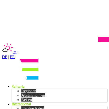
21°
DE
|
FR
Schweiz
Regionen
Abstimmungen
Reisen
International
Ukraine-Krieg