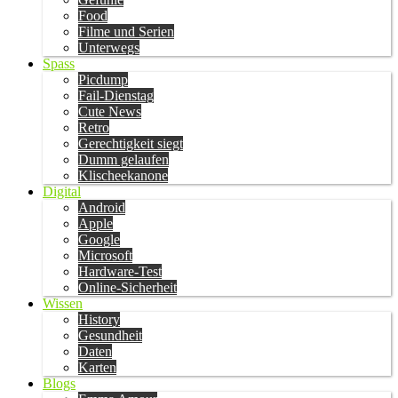
Food
Filme und Serien
Unterwegs
Spass
Picdump
Fail-Dienstag
Cute News
Retro
Gerechtigkeit siegt
Dumm gelaufen
Klischeekanone
Digital
Android
Apple
Google
Microsoft
Hardware-Test
Online-Sicherheit
Wissen
History
Gesundheit
Daten
Karten
Blogs