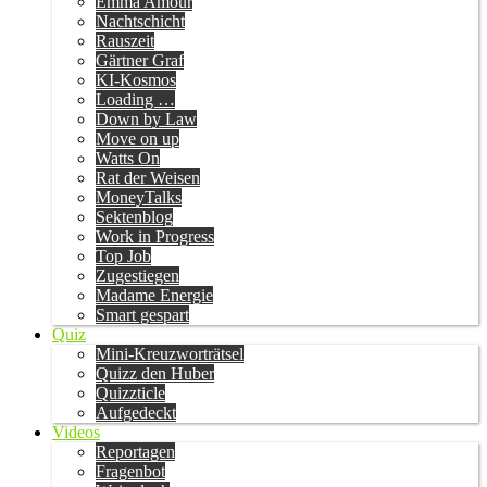
Emma Amour
Nachtschicht
Rauszeit
Gärtner Graf
KI-Kosmos
Loading …
Down by Law
Move on up
Watts On
Rat der Weisen
MoneyTalks
Sektenblog
Work in Progress
Top Job
Zugestiegen
Madame Energie
Smart gespart
Quiz
Mini-Kreuzworträtsel
Quizz den Huber
Quizzticle
Aufgedeckt
Videos
Reportagen
Fragenbot