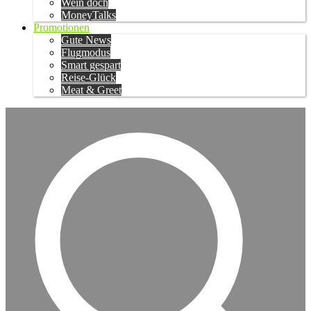
Wein doch
MoneyTalks
Promotionen
Gute News
Flugmodus
Smart gespart
Reise-Glück
Meat & Greet