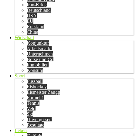
Iran-Krieg
Deutschland
USA
EU
Russland
China
Wirtschaft
Konjunktur
Arbeitsmarkt
Unternehmen
Börse und Co
Immobilien
Konsum
Sport
Fussball
Eishockey
Eismeister Zaugg
Formel 1
Tennis
Velo
Ski
Unvergessen
Resultate
Leben
Gefühle