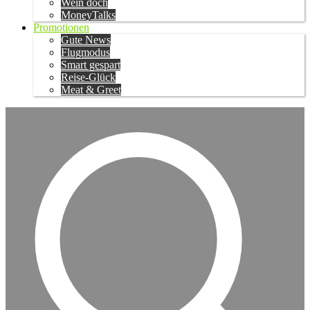
Wein doch
MoneyTalks
Promotionen
Gute News
Flugmodus
Smart gespart
Reise-Glück
Meat & Greet