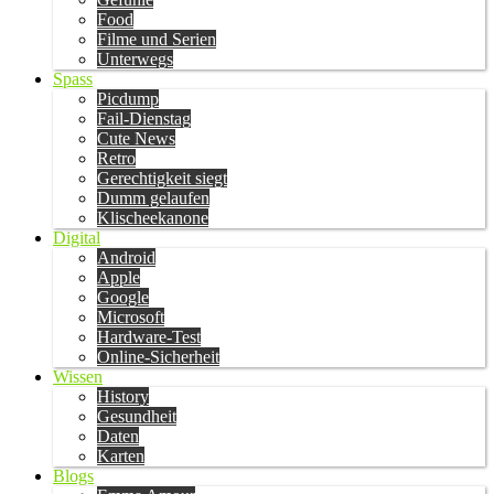
Food
Filme und Serien
Unterwegs
Spass
Picdump
Fail-Dienstag
Cute News
Retro
Gerechtigkeit siegt
Dumm gelaufen
Klischeekanone
Digital
Android
Apple
Google
Microsoft
Hardware-Test
Online-Sicherheit
Wissen
History
Gesundheit
Daten
Karten
Blogs