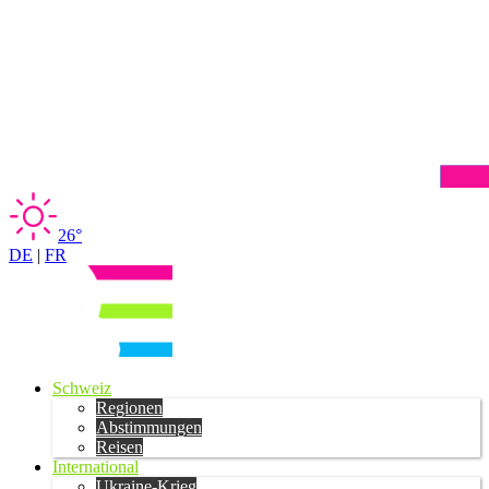
26°
DE
|
FR
Schweiz
Regionen
Abstimmungen
Reisen
International
Ukraine-Krieg