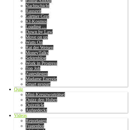
Emma Amour
Nachtschicht
Rauszeit
Gärtner Graf
KI-Kosmos
Loading …
Down by Law
Move on up
Watts On
Rat der Weisen
MoneyTalks
Sektenblog
Work in Progress
Top Job
Zugestiegen
Madame Energie
Smart gespart
Quiz
Mini-Kreuzworträtsel
Quizz den Huber
Quizzticle
Aufgedeckt
Videos
Reportagen
Fragenbot