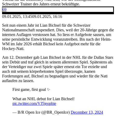
Schweizer Trainer des Jahres erneut bekräftigte.
69
09.01.2025, 13:45
09.01.2025, 16:16
Seit nun einem Jahr ist Lian Bichsel für die Schweizer
Nationalmannschaft suspendiert. Dies, weil der 20-Jährige gegen die
internen Auflagen verstossen hat. So liess er Aufgebote sausen, um
seine persönliche Entwicklung voranzutreiben. Bis nach der Heim-
WM im Jahr 2026 erhält Bichsel kein Aufgebot mehr für die
Hockey-Nati.
Am 12. Dezember gab Lian Bichsel in der NHL für die Dallas Stars
sein Debüt und traf gleich in seinem allerersten Spiel. Spätestens als
der Verteidiger nur zwei Spiele später erneut ein Tor erzielte und
auch mit seinem körperbetonten Spiel überzeugte, kamen
Forderungen auf, Bichsel zu begnadigen und wieder für die Nati
auflaufen zu lassen.
First game, first goal ✨
What an NHL debut for Lian Bichsel!
pic.twitter.com/VJ5jeopbie
— B/R Open Ice (@BR_OpenIce)
December 13, 2024