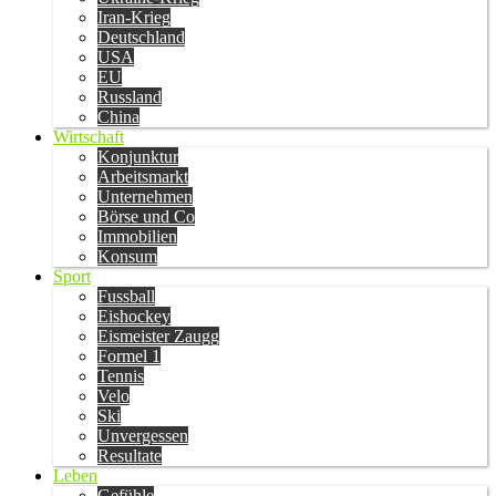
Iran-Krieg
Deutschland
USA
EU
Russland
China
Wirtschaft
Konjunktur
Arbeitsmarkt
Unternehmen
Börse und Co
Immobilien
Konsum
Sport
Fussball
Eishockey
Eismeister Zaugg
Formel 1
Tennis
Velo
Ski
Unvergessen
Resultate
Leben
Gefühle