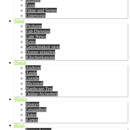
Food
Filme und Serien
Unterwegs
Spass
Picdump
Fail-Dienstag
Cute News
Retro
Gerechtigkeit siegt
Dumm gelaufen
Klischeekanone
Digital
Android
Apple
Google
Microsoft
Hardware-Test
Online-Sicherheit
Wissen
History
Gesundheit
Daten
Karten
Blogs