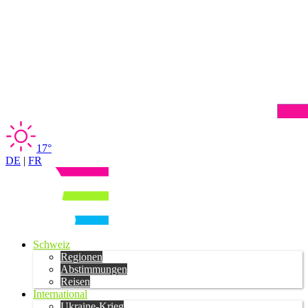
17°
DE
|
FR
Schweiz
Regionen
Abstimmungen
Reisen
International
Ukraine-Krieg