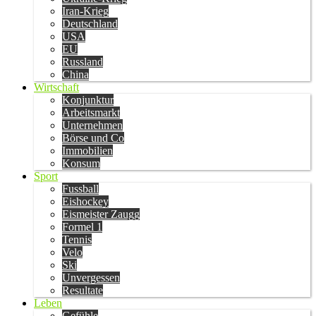
Iran-Krieg
Deutschland
USA
EU
Russland
China
Wirtschaft
Konjunktur
Arbeitsmarkt
Unternehmen
Börse und Co
Immobilien
Konsum
Sport
Fussball
Eishockey
Eismeister Zaugg
Formel 1
Tennis
Velo
Ski
Unvergessen
Resultate
Leben
Gefühle