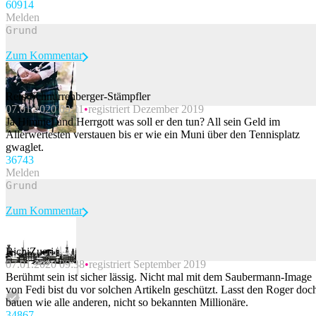
609
14
Melden
Zum Kommentar
Reto Schnurrenberger-Stämpfler
07.01.2020 09:11
registriert Dezember 2019
Beitrag melden
Ja Himmel und Herrgott was soll er den tun? All sein Geld im
Allerwertesten verstauen bis er wie ein Muni über den Tennisplatz
gwaglet.
367
43
Melden
Zum Kommentar
RichiZueri
07.01.2020 09:38
registriert September 2019
Beitrag melden
Berühmt sein ist sicher lässig. Nicht mal mit dem Saubermann-Image
von Fedi bist du vor solchen Artikeln geschützt. Lasst den Roger doc
bauen wie alle anderen, nicht so bekannten Millionäre.
348
67