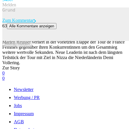
Melden
Zum Kommentar
63
Alle Kommentare anzeigen
Vollering siegt und übernimmt Maillot Jaune – Reusser büsst Zeit
ein
Marlen Reusser verliert in der vorletzten Etappe der Tour de France
Beitrag melden
Femmes gegenüber ihren Konkurrentinnen um den Gesamtsieg
weitere wertvolle Sekunden. Neue Leaderin ist nach dem längsten
Teilstück der Tour mit Ziel in Nizza die Niederländerin Demi
Vollering.
Zur Story
0
0
Newsletter
Werbung / PR
Jobs
Impressum
AGB