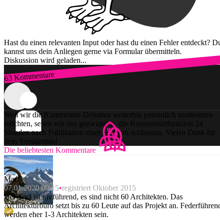
Hast du einen relevanten Input oder hast du einen Fehler entdeckt? D
kannst uns dein Anliegen gerne via Formular übermitteln.
Diskussion wird geladen...
63 Kommentare
Zum Login
Weil wir die Kommentar-Debatten weiterhin persönlich moderieren
möchten, sehen wir uns gezwungen, die Kommentarfunktion 24
Stunden nach Publikation einer Story zu schliessen. Vielen Dank für
dein Verständnis!
Die beliebtesten Kommentare
MacB
07.01.2020 09:15
registriert Oktober 2015
Der Titel ist irreführend, es sind nicht 60 Architekten. Das
Architekturbüro setzt bis zu 60 Leute auf das Projekt an. Federführen
werden eher 1-3 Architekten sein.