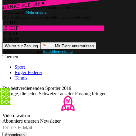
DANKE FÜR DIE ♥
Würdest du gerne watson und unseren Journalismus
unterstützen?
Mehr erfahren
(Du wirst umgeleitet, um die Zahlung abzuschliessen.)
5 CHF
15 CHF
25 CHF
Anderer
Weiter zur Zahlung
Mit Twint unterstützen
Oder unterstütze uns per
Banküberweisung
.
Themen
Sport
Roger Federer
Tennis
Die bestverdienenden Sportler 2019
8 Dinge, die jeden Schweizer aus der Fassung bringen
Video: watson
Abonniere unseren Newsletter
Abonnieren