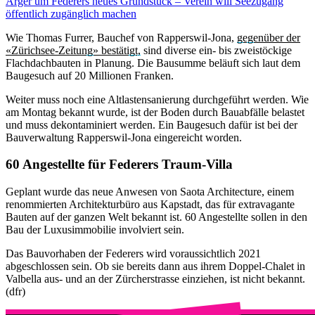
Ärger um Federers neues Grundstück – Verein will Seezugang
öffentlich zugänglich machen
Wie Thomas Furrer, Bauchef von Rapperswil-Jona,
gegenüber der
«Zürichsee-Zeitung» bestätigt,
sind diverse ein- bis zweistöckige
Flachdachbauten in Planung. Die Bausumme beläuft sich laut dem
Baugesuch auf 20 Millionen Franken.
Weiter muss noch eine Altlastensanierung durchgeführt werden. Wie
am Montag bekannt wurde, ist der Boden durch Bauabfälle belastet
und muss dekontaminiert werden. Ein Baugesuch dafür ist bei der
Bauverwaltung Rapperswil-Jona eingereicht worden.
60 Angestellte für Federers Traum-Villa
Geplant wurde das neue Anwesen von Saota Architecture, einem
renommierten Architekturbüro aus Kapstadt, das für extravagante
Bauten auf der ganzen Welt bekannt ist. 60 Angestellte sollen in den
Bau der Luxusimmobilie involviert sein.
Das Bauvorhaben der Federers wird voraussichtlich 2021
abgeschlossen sein. Ob sie bereits dann aus ihrem Doppel-Chalet in
Valbella aus- und an der Zürcherstrasse einziehen, ist nicht bekannt.
(dfr)