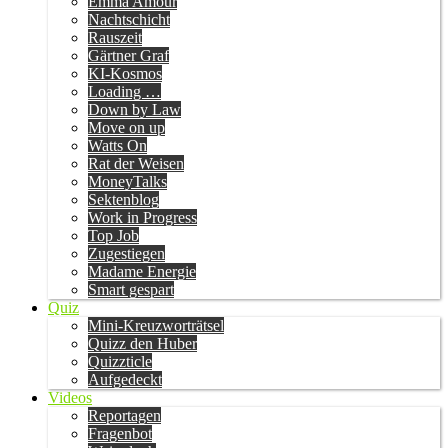
Emma Amour
Nachtschicht
Rauszeit
Gärtner Graf
KI-Kosmos
Loading …
Down by Law
Move on up
Watts On
Rat der Weisen
MoneyTalks
Sektenblog
Work in Progress
Top Job
Zugestiegen
Madame Energie
Smart gespart
Quiz
Mini-Kreuzworträtsel
Quizz den Huber
Quizzticle
Aufgedeckt
Videos
Reportagen
Fragenbot