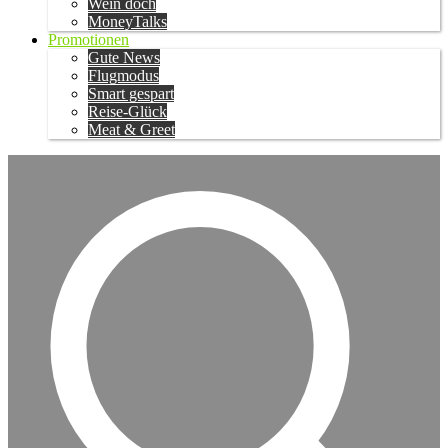
Wein doch
MoneyTalks
Promotionen
Gute News
Flugmodus
Smart gespart
Reise-Glück
Meat & Greet