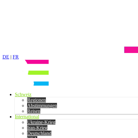
DE
|
FR
Schweiz
Regionen
Abstimmungen
Reisen
International
Ukraine-Krieg
Iran-Krieg
Deutschland