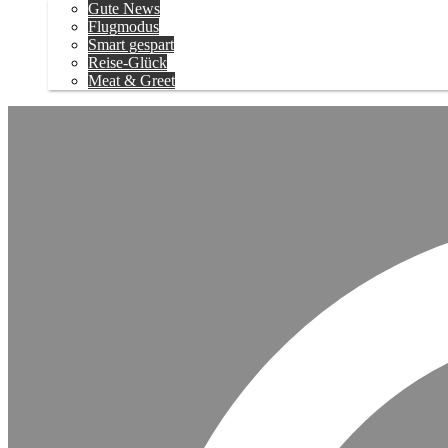
Gute News
Flugmodus
Smart gespart
Reise-Glück
Meat & Greet