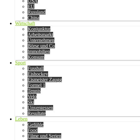
USA
EU
Russland
China
Wirtschaft
Konjunktur
Arbeitsmarkt
Unternehmen
Börse und Co
Immobilien
Konsum
Sport
Fussball
Eishockey
Eismeister Zaugg
Formel 1
Tennis
Velo
Ski
Unvergessen
Resultate
Leben
Gefühle
Food
Filme und Serien