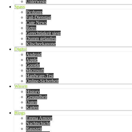
Unterwegs
Spass
Picdump
Fail-Dienstag
Cute News
Retro
Gerechtigkeit siegt
Dumm gelaufen
Klischeekanone
Digital
Android
Apple
Google
Microsoft
Hardware-Test
Online-Sicherheit
Wissen
History
Gesundheit
Daten
Karten
Blogs
Emma Amour
Nachtschicht
Rauszeit