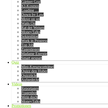
Gärtner Graf
KI-Kosmos
Loading …
Down by Law
Move on up
Watts On
Rat der Weisen
MoneyTalks
Sektenblog
Work in Progress
Top Job
Zugestiegen
Madame Energie
Smart gespart
Quiz
Mini-Kreuzworträtsel
Quizz den Huber
Quizzticle
Aufgedeckt
Videos
Reportagen
Fragenbot
Wein doch
MoneyTalks
Promotionen