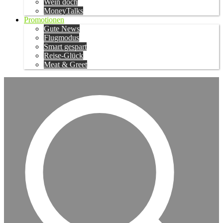
Wein doch
MoneyTalks
Promotionen
Gute News
Flugmodus
Smart gespart
Reise-Glück
Meat & Greet