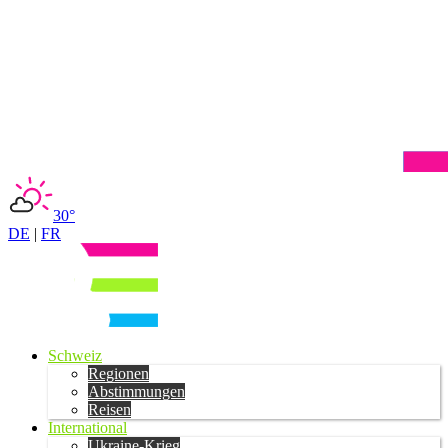
30°
DE
|
FR
Schweiz
Regionen
Abstimmungen
Reisen
International
Ukraine-Krieg