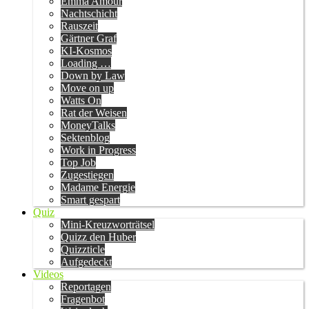
Emma Amour
Nachtschicht
Rauszeit
Gärtner Graf
KI-Kosmos
Loading …
Down by Law
Move on up
Watts On
Rat der Weisen
MoneyTalks
Sektenblog
Work in Progress
Top Job
Zugestiegen
Madame Energie
Smart gespart
Quiz
Mini-Kreuzworträtsel
Quizz den Huber
Quizzticle
Aufgedeckt
Videos
Reportagen
Fragenbot