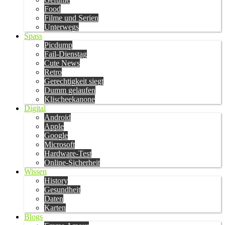
Food
Filme und Serien
Unterwegs
Spass
Picdump
Fail-Dienstag
Cute News
Retro
Gerechtigkeit siegt
Dumm gelaufen
Klischeekanone
Digital
Android
Apple
Google
Microsoft
Hardware-Test
Online-Sicherheit
Wissen
History
Gesundheit
Daten
Karten
Blogs