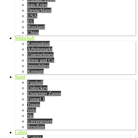
Iran-Krieg
Deutschland
USA
EU
Russland
China
Wirtschaft
Konjunktur
Arbeitsmarkt
Unternehmen
Börse und Co
Immobilien
Konsum
Sport
Fussball
Eishockey
Eismeister Zaugg
Formel 1
Tennis
Velo
Ski
Unvergessen
Resultate
Leben
Gefühle