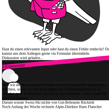
Hast du einen relevanten Input oder hast du einen Fehler entdeckt? D
kannst uns dein Anliegen gerne via Formular übermitteln.
Diskussion wird geladen...
0 Kommentare
Zum Login
Weil wir die Kommentar-Debatten weiterhin persönlich moderieren
möchten, sehen wir uns gezwungen, die Kommentarfunktion 24
Stunden nach Publikation einer Story zu schliessen. Vielen Dank für
dein Verständnis!
Darum wusste Swiss-Ski nichts von Gut-Behramis Rücktritt
Noch Anfang der Woche rechnete Alpin-Direktor Hans Flatscher