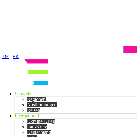
DE
|
FR
Schweiz
Regionen
Abstimmungen
Reisen
International
Ukraine-Krieg
Iran-Krieg
Deutschland