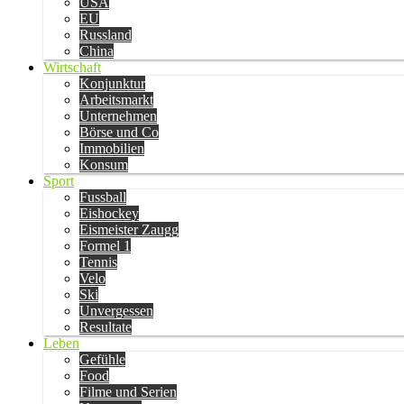
USA
EU
Russland
China
Wirtschaft
Konjunktur
Arbeitsmarkt
Unternehmen
Börse und Co
Immobilien
Konsum
Sport
Fussball
Eishockey
Eismeister Zaugg
Formel 1
Tennis
Velo
Ski
Unvergessen
Resultate
Leben
Gefühle
Food
Filme und Serien