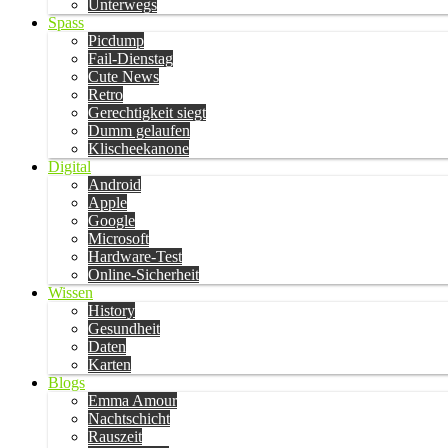
Unterwegs
Spass
Picdump
Fail-Dienstag
Cute News
Retro
Gerechtigkeit siegt
Dumm gelaufen
Klischeekanone
Digital
Android
Apple
Google
Microsoft
Hardware-Test
Online-Sicherheit
Wissen
History
Gesundheit
Daten
Karten
Blogs
Emma Amour
Nachtschicht
Rauszeit