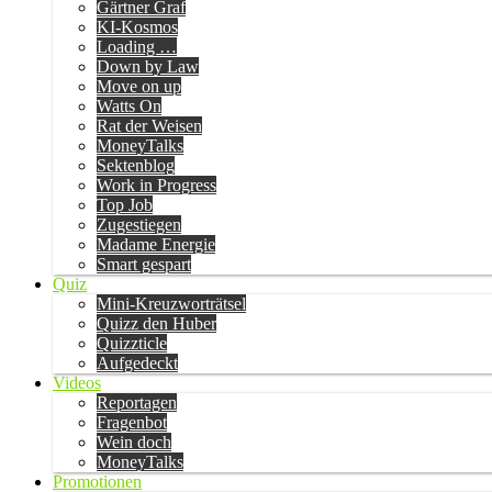
Gärtner Graf
KI-Kosmos
Loading …
Down by Law
Move on up
Watts On
Rat der Weisen
MoneyTalks
Sektenblog
Work in Progress
Top Job
Zugestiegen
Madame Energie
Smart gespart
Quiz
Mini-Kreuzworträtsel
Quizz den Huber
Quizzticle
Aufgedeckt
Videos
Reportagen
Fragenbot
Wein doch
MoneyTalks
Promotionen