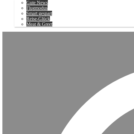
Gute News
Flugmodus
Smart gespart
Reise-Glück
Meat & Greet