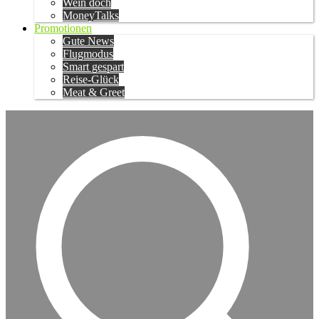
Wein doch
MoneyTalks
Promotionen
Gute News
Flugmodus
Smart gespart
Reise-Glück
Meat & Greet