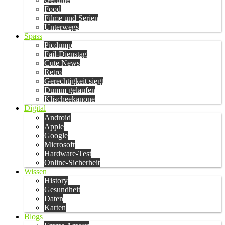
Food
Filme und Serien
Unterwegs
Spass
Picdump
Fail-Dienstag
Cute News
Retro
Gerechtigkeit siegt
Dumm gelaufen
Klischeekanone
Digital
Android
Apple
Google
Microsoft
Hardware-Test
Online-Sicherheit
Wissen
History
Gesundheit
Daten
Karten
Blogs