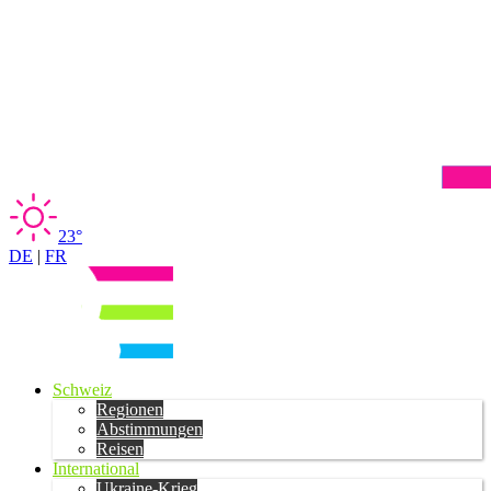
23°
DE
|
FR
Schweiz
Regionen
Abstimmungen
Reisen
International
Ukraine-Krieg