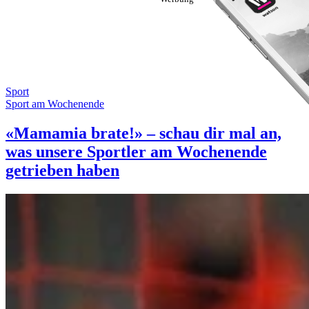
Sport
Sport am Wochenende
«Mamamia brate!» – schau dir mal an,
was unsere Sportler am Wochenende
getrieben haben