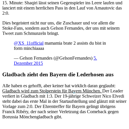
15. Minute: Shaqiri lässt seinen Gegenspieler ins Leere laufen und
lanciert mit einem herrlichen Pass in den Lauf von Arnautovic das
2:0.
Dies begeistert nicht nur uns, die Zuschauer und vor allem die
Stoke-Fans, sondern auch Gelson Fernandes, der uns mit seinem
Tweet zum Schmunzeln bringt.
@XS_11official
mamamia brate 2 assists du bist in
form minchiaaaa
— Gelson Fernandes (@GelsonFernandes)
5.
Dezember 2015
Gladbach zieht den Bayern die Lederhosen aus
Alle haben es gehofft, aber keiner hat wirklich daran geglaubt:
Gladbach wird zum Stolperstein für Bayern München.
Der Leader
verliert in Gladbach mit 1:3. Der 19-jährige Schweizer Nico Elvedi
steht dabei das erste Mal in der Startaufstellung und glänzt mit seiner
Vorlage zum 2:0. Der Ehrentreffer für Bayern gelingt übrigens
Franck Ribéry, der nach seiner Verletzung das Comeback gegen
Borussia Mönchengladbach gibt.