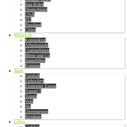
Iran-Krieg
Deutschland
USA
EU
Russland
China
Wirtschaft
Konjunktur
Arbeitsmarkt
Unternehmen
Börse und Co
Immobilien
Konsum
Sport
Fussball
Eishockey
Eismeister Zaugg
Formel 1
Tennis
Velo
Ski
Unvergessen
Resultate
Leben
Gefühle