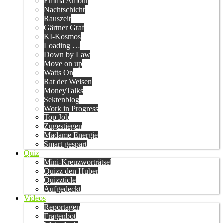
Emma Amour
Nachtschicht
Rauszeit
Gärtner Graf
KI-Kosmos
Loading …
Down by Law
Move on up
Watts On
Rat der Weisen
MoneyTalks
Sektenblog
Work in Progress
Top Job
Zugestiegen
Madame Energie
Smart gespart
Quiz
Mini-Kreuzworträtsel
Quizz den Huber
Quizzticle
Aufgedeckt
Videos
Reportagen
Fragenbot