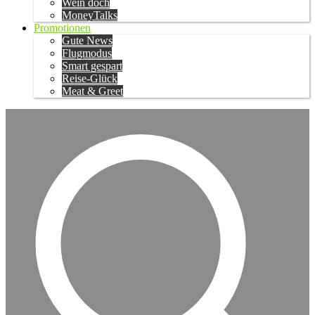
Wein doch
MoneyTalks
Promotionen
Gute News
Flugmodus
Smart gespart
Reise-Glück
Meat & Greet