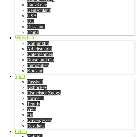
Iran-Krieg
Deutschland
USA
EU
Russland
China
Wirtschaft
Konjunktur
Arbeitsmarkt
Unternehmen
Börse und Co
Immobilien
Konsum
Sport
Fussball
Eishockey
Eismeister Zaugg
Formel 1
Tennis
Velo
Ski
Unvergessen
Resultate
Leben
Gefühle