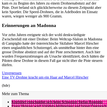
kam es zu Beginn des Jahres zu einem Drohnenabsturz auf der
Piste. Dort befand sich glücklicherweise zu diesem Zeitpunkt aber
kein Sportler. Die Speed-Drohnen, die in Adelboden im Einsatz
waren, wiegen weniger als 900 Gramm.
Erinnerungen an Madonna
Vor zehn Jahren ereignete sich der wohl denkwürdigste
Zwischenfall mit einer Drohne: Beim Weltcup-Slalom in Madonna
di Campiglio hatte der österreichische Skifahrer Marcel Hirscher
einen unglaublichen Schutzengel, als unmittelbar hinter ihm eine
grosse Drohne abstürzt und auf der Piste zerschmettert. Auch hier
wurden Frequenzstörungen als Ursache identifiziert, doch hätten die
Piloten diese Drohne in diesem Fall gar nicht über die Piste steuern
dürfen.
Unvergessen
Eine TV-Drohne kracht um ein Haar auf Marcel Hirscher
(hde)
Mehr zum Thema
Kitzbühel entschuldigt sich beim Schweizer Stefan Rogentin
Franz Heinzer wird Abfahrts-Weltmeister und bringt Österreich