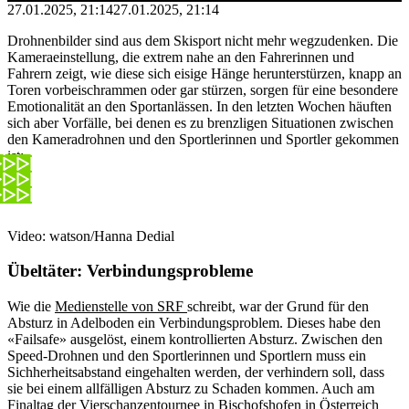
27.01.2025, 21:14
27.01.2025, 21:14
Drohnenbilder sind aus dem Skisport nicht mehr wegzudenken. Die
Kameraeinstellung, die extrem nahe an den Fahrerinnen und
Fahrern zeigt, wie diese sich eisige Hänge herunterstürzen, knapp an
Toren vorbeischrammen oder gar stürzen, sorgen für eine besondere
Emotionalität an den Sportanlässen. In den letzten Wochen häuften
sich aber Vorfälle, bei denen es zu brenzligen Situationen zwischen
den Kameradrohnen und den Sportlerinnen und Sportler gekommen
ist:
Video: watson/Hanna Dedial
Übeltäter: Verbindungsprobleme
Wie die
Medienstelle von SRF
schreibt, war der Grund für den
Absturz in Adelboden ein Verbindungsproblem. Dieses habe den
«Failsafe» ausgelöst, einem kontrollierten Absturz. Zwischen den
Speed-Drohnen und den Sportlerinnen und Sportlern muss ein
Sichherheitsabstand eingehalten werden, der verhindern soll, dass
sie bei einem allfälligen Absturz zu Schaden kommen. Auch am
Finaltag der Vierschanzentournee in Bischofshofen in Österreich