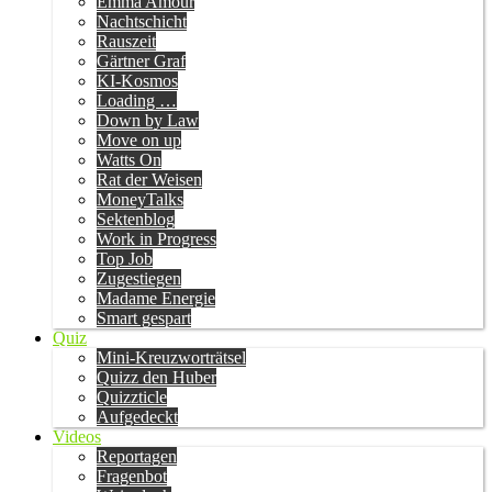
Emma Amour
Nachtschicht
Rauszeit
Gärtner Graf
KI-Kosmos
Loading …
Down by Law
Move on up
Watts On
Rat der Weisen
MoneyTalks
Sektenblog
Work in Progress
Top Job
Zugestiegen
Madame Energie
Smart gespart
Quiz
Mini-Kreuzworträtsel
Quizz den Huber
Quizzticle
Aufgedeckt
Videos
Reportagen
Fragenbot