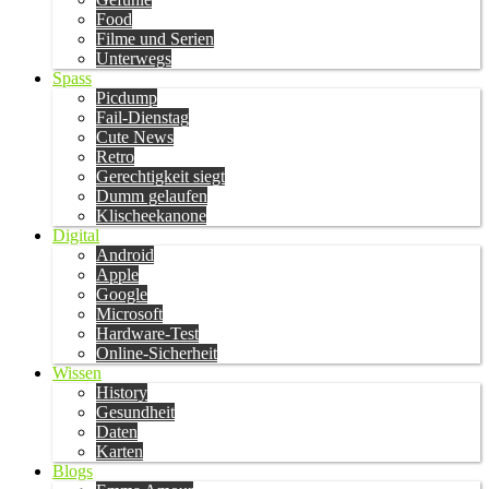
Food
Filme und Serien
Unterwegs
Spass
Picdump
Fail-Dienstag
Cute News
Retro
Gerechtigkeit siegt
Dumm gelaufen
Klischeekanone
Digital
Android
Apple
Google
Microsoft
Hardware-Test
Online-Sicherheit
Wissen
History
Gesundheit
Daten
Karten
Blogs