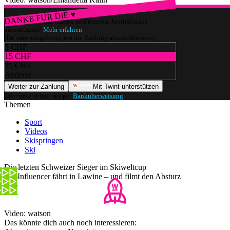
DANKE FÜR DIE ♥
Würdest du gerne watson und unseren Journalismus
unterstützen?
Mehr erfahren
(Du wirst umgeleitet, um die Zahlung abzuschliessen.)
5 CHF
15 CHF
25 CHF
Anderer
Weiter zur Zahlung
Mit Twint unterstützen
Oder unterstütze uns per
Banküberweisung
.
Themen
Sport
Videos
Skispringen
Ski
Die letzten Schweizer Sieger im Skiweltcup
Ski-Influencer fährt in Lawine – und filmt den Absturz
Video: watson
Das könnte dich auch noch interessieren: