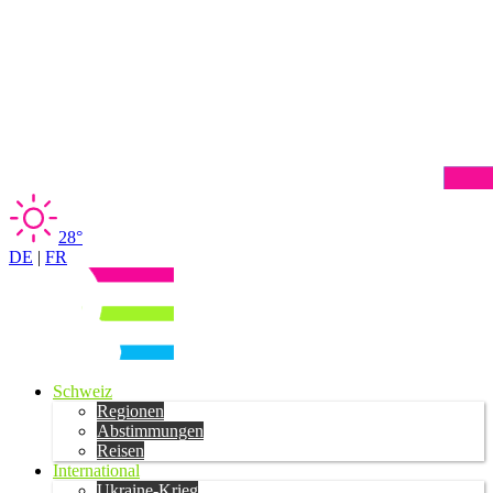
28°
DE
|
FR
Schweiz
Regionen
Abstimmungen
Reisen
International
Ukraine-Krieg