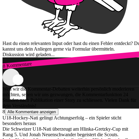
Hast du einen relevanten Input oder hast du einen Fehler entdeckt? D
kannst uns dein Anliegen gerne via Formular übermitteln.
Diskussion wird geladen...
8 Kommentare
Zum Login
Weil wir die Kommentar-Debatten weiterhin persönlich moderieren
möchten, sehen wir uns gezwungen, die Kommentarfunktion 24
Stunden nach Publikation einer Story zu schliessen. Vielen Dank für
dein Verständnis!
8
Alle Kommentare anzeigen
U18-Hockey-Nati gelingt Achtungserfolg – ein Spieler sticht
besonders heraus
Die Schweizer U18-Nati überzeugt am Hlinka-Gretzky-Cup mit
Rang 5. Und Jonah Neuenschwander begeistert die Scouts.