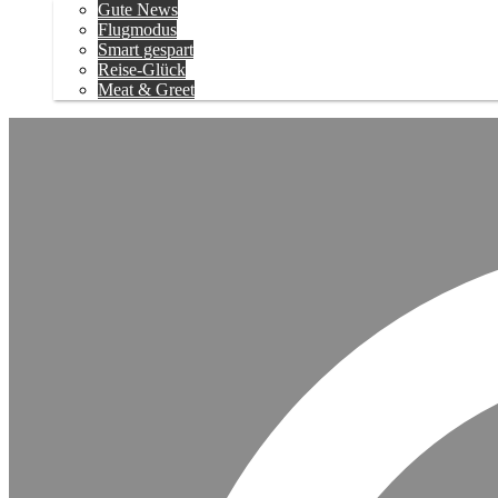
Gute News
Flugmodus
Smart gespart
Reise-Glück
Meat & Greet