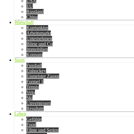
USA
EU
Russland
China
Wirtschaft
Konjunktur
Arbeitsmarkt
Unternehmen
Börse und Co
Immobilien
Konsum
Sport
Fussball
Eishockey
Eismeister Zaugg
Formel 1
Tennis
Velo
Ski
Unvergessen
Resultate
Leben
Gefühle
Food
Filme und Serien