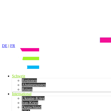
DE
|
FR
Schweiz
Regionen
Abstimmungen
Reisen
International
Ukraine-Krieg
Iran-Krieg
Deutschland