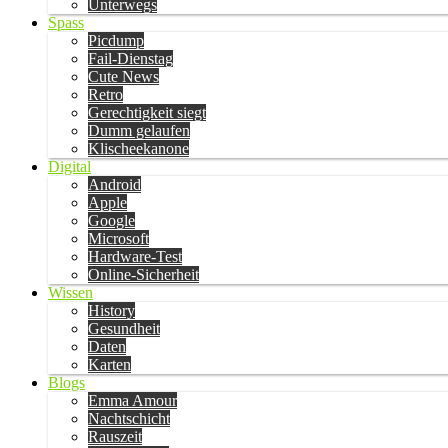
Unterwegs
Spass
Picdump
Fail-Dienstag
Cute News
Retro
Gerechtigkeit siegt
Dumm gelaufen
Klischeekanone
Digital
Android
Apple
Google
Microsoft
Hardware-Test
Online-Sicherheit
Wissen
History
Gesundheit
Daten
Karten
Blogs
Emma Amour
Nachtschicht
Rauszeit