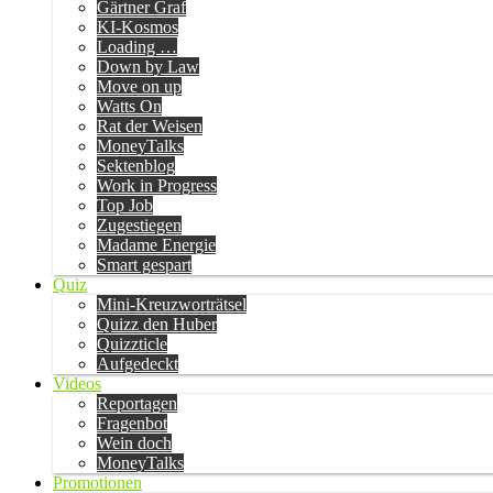
Gärtner Graf
KI-Kosmos
Loading …
Down by Law
Move on up
Watts On
Rat der Weisen
MoneyTalks
Sektenblog
Work in Progress
Top Job
Zugestiegen
Madame Energie
Smart gespart
Quiz
Mini-Kreuzworträtsel
Quizz den Huber
Quizzticle
Aufgedeckt
Videos
Reportagen
Fragenbot
Wein doch
MoneyTalks
Promotionen