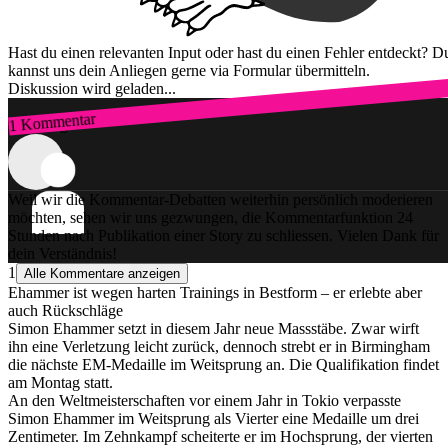
Hast du einen relevanten Input oder hast du einen Fehler entdeckt? D
kannst uns dein Anliegen gerne via Formular übermitteln.
Diskussion wird geladen...
1 Kommentar
Zum Login
Weil wir die Kommentar-Debatten weiterhin persönlich moderieren
möchten, sehen wir uns gezwungen, die Kommentarfunktion 24
Stunden nach Publikation einer Story zu schliessen. Vielen Dank für
dein Verständnis!
1
Alle Kommentare anzeigen
Ehammer ist wegen harten Trainings in Bestform – er erlebte aber
auch Rückschläge
Simon Ehammer setzt in diesem Jahr neue Massstäbe. Zwar wirft
ihn eine Verletzung leicht zurück, dennoch strebt er in Birmingham
die nächste EM-Medaille im Weitsprung an. Die Qualifikation findet
am Montag statt.
An den Weltmeisterschaften vor einem Jahr in Tokio verpasste
Simon Ehammer im Weitsprung als Vierter eine Medaille um drei
Zentimeter. Im Zehnkampf scheiterte er im Hochsprung, der vierten