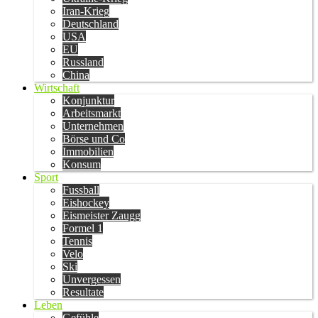
Iran-Krieg
Deutschland
USA
EU
Russland
China
Wirtschaft
Konjunktur
Arbeitsmarkt
Unternehmen
Börse und Co
Immobilien
Konsum
Sport
Fussball
Eishockey
Eismeister Zaugg
Formel 1
Tennis
Velo
Ski
Unvergessen
Resultate
Leben
Gefühle