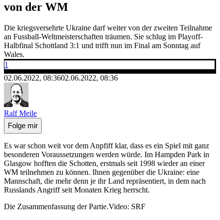
von der WM
Die kriegsversehrte Ukraine darf weiter von der zweiten Teilnahme
an Fussball-Weltmeisterschaften träumen. Sie schlug im Playoff-
Halbfinal Schottland 3:1 und trifft nun im Final am Sonntag auf
Wales.
1
02.06.2022, 08:36
02.06.2022, 08:36
Ralf Meile
Folge mir
Es war schon weit vor dem Anpfiff klar, dass es ein Spiel mit ganz
besonderen Voraussetzungen werden würde. Im Hampden Park in
Glasgow hofften die Schotten, erstmals seit 1998 wieder an einer
WM teilnehmen zu können. Ihnen gegenüber die Ukraine: eine
Mannschaft, die mehr denn je ihr Land repräsentiert, in dem nach
Russlands Angriff seit Monaten Krieg herrscht.
Die Zusammenfassung der Partie.
Video: SRF