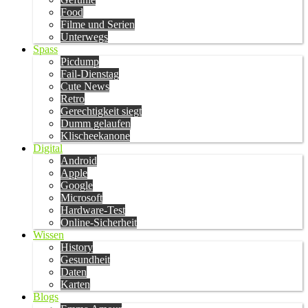
Food
Filme und Serien
Unterwegs
Spass
Picdump
Fail-Dienstag
Cute News
Retro
Gerechtigkeit siegt
Dumm gelaufen
Klischeekanone
Digital
Android
Apple
Google
Microsoft
Hardware-Test
Online-Sicherheit
Wissen
History
Gesundheit
Daten
Karten
Blogs