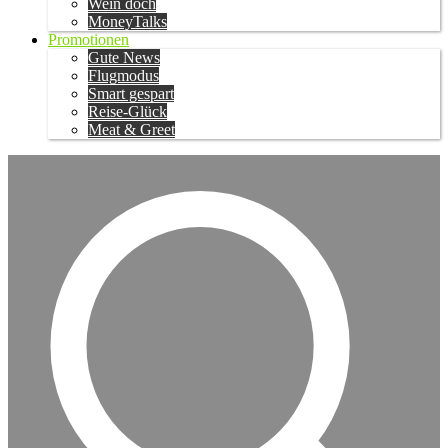
Wein doch
MoneyTalks
Promotionen
Gute News
Flugmodus
Smart gespart
Reise-Glück
Meat & Greet