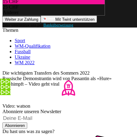
15 CHF
25 CHF
Anderer
Weiter zur Zahlung
Mit Twint unterstützen
Oder unterstütze uns per
Banküberweisung
.
Themen
Sport
WM-Qualifikation
Fussball
Ukraine
WM 2022
Die wichtigsten Transfers des Sommers 2022
Russische Demonstrantin wird von Passantin als «Hure»
beschimpft – Video geht viral
Video: watson
Abonniere unseren Newsletter
Abonnieren
Du hast uns was zu sagen?