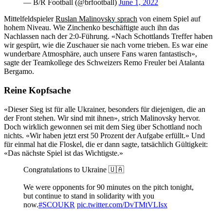
— B/R Football (@brfootball)
June 1, 2022
Mittelfeldspieler
Ruslan Malinovsky sprach
von einem Spiel auf
hohem Niveau. Wie Zinchenko beschäftigte auch ihn das
Nachlassen nach der 2:0-Führung. «Nach Schottlands Treffer haben
wir gespürt, wie die Zuschauer sie nach vorne trieben. Es war eine
wunderbare Atmosphäre, auch unsere Fans waren fantastisch»,
sagte der Teamkollege des Schweizers Remo Freuler bei Atalanta
Bergamo.
Reine Kopfsache
«Dieser Sieg ist für alle Ukrainer, besonders für diejenigen, die an
der Front stehen. Wir sind mit ihnen», strich Malinovsky hervor.
Doch wirklich gewonnen sei mit dem Sieg über Schottland noch
nichts. «Wir haben jetzt erst 50 Prozent der Aufgabe erfüllt.» Und
für einmal hat die Floskel, die er dann sagte, tatsächlich Gültigkeit:
«Das nächste Spiel ist das Wichtigste.»
Congratulations to Ukraine 🇺🇦
We were opponents for 90 minutes on the pitch tonight,
but continue to stand in solidarity with you
now.
#SCOUKR
pic.twitter.com/DvTMtVLIsx