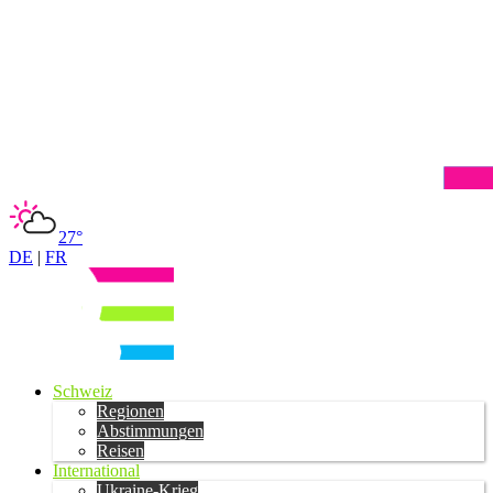
27°
DE
|
FR
Schweiz
Regionen
Abstimmungen
Reisen
International
Ukraine-Krieg