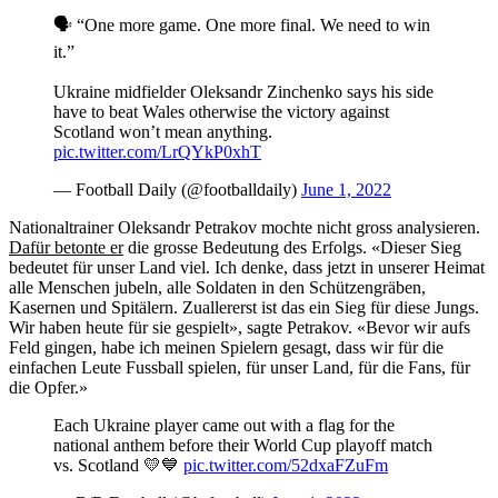
🗣 “One more game. One more final. We need to win
it.”
Ukraine midfielder Oleksandr Zinchenko says his side
have to beat Wales otherwise the victory against
Scotland won’t mean anything.
pic.twitter.com/LrQYkP0xhT
— Football Daily (@footballdaily)
June 1, 2022
Nationaltrainer Oleksandr Petrakov mochte nicht gross analysieren.
Dafür betonte er
die grosse Bedeutung des Erfolgs. «Dieser Sieg
bedeutet für unser Land viel. Ich denke, dass jetzt in unserer Heimat
alle Menschen jubeln, alle Soldaten in den Schützengräben,
Kasernen und Spitälern. Zuallererst ist das ein Sieg für diese Jungs.
Wir haben heute für sie gespielt», sagte Petrakov. «Bevor wir aufs
Feld gingen, habe ich meinen Spielern gesagt, dass wir für die
einfachen Leute Fussball spielen, für unser Land, für die Fans, für
die Opfer.»
Each Ukraine player came out with a flag for the
national anthem before their World Cup playoff match
vs. Scotland 💛💙
pic.twitter.com/52dxaFZuFm