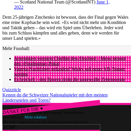
— Scotland National Team (@ScotlandNT)
June 1,
2022
Dem 25-jährigen Zinchenko ist bewusst, dass der Final gegen Wales
eine reine Kopfsache sein wird. «Es wird nicht mehr um Kondition
und Taktik gehen – das wird ein Spiel ums Überleben. Jeder wird
bis zum Schluss kämpfen und alles geben, denn wir werden für
unser Land spielen.»
Mehr Fussball:
Argentinien vermiest Chiellini den Abschied – Messi stemmt
den «Finalissima»-Pokal
Vanetta-Nachfolger gefunden? Wicky soll neuer YB-Trainer
werden
Es bröckelt – den Bayern droht die ungewollte Zeitenwende
Quizzticle
Kennst du die Schweizer Nationalspieler mit den meisten
Länderspielen und Toren?
DANKE FÜR DIE ♥
Würdest du gerne watson und unseren Journalismus
unterstützen?
Mehr erfahren
(Du wirst umgeleitet, um die Zahlung abzuschliessen.)
5 CHF