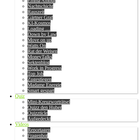
Emma Amour
Nachtschicht
Rauszeit
Gärtner Graf
KI-Kosmos
Loading …
Down by Law
Move on up
Watts On
Rat der Weisen
MoneyTalks
Sektenblog
Work in Progress
Top Job
Zugestiegen
Madame Energie
Smart gespart
Quiz
Mini-Kreuzworträtsel
Quizz den Huber
Quizzticle
Aufgedeckt
Videos
Reportagen
Fragenbot