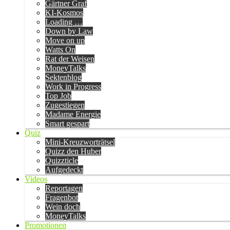
Gärtner Graf
KI-Kosmos
Loading …
Down by Law
Move on up
Watts On
Rat der Weisen
MoneyTalks
Sektenblog
Work in Progress
Top Job
Zugestiegen
Madame Energie
Smart gespart
Quiz
Mini-Kreuzworträtsel
Quizz den Huber
Quizzticle
Aufgedeckt
Videos
Reportagen
Fragenbot
Wein doch
MoneyTalks
Promotionen