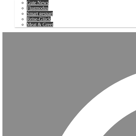
Gute News
Flugmodus
Smart gespart
Reise-Glück
Meat & Greet