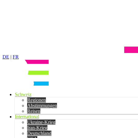
DE
|
FR
Schweiz
Regionen
Abstimmungen
Reisen
International
Ukraine-Krieg
Iran-Krieg
Deutschland