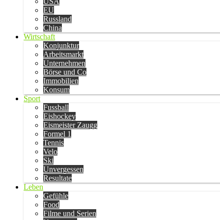
USA
EU
Russland
China
Wirtschaft
Konjunktur
Arbeitsmarkt
Unternehmen
Börse und Co
Immobilien
Konsum
Sport
Fussball
Eishockey
Eismeister Zaugg
Formel 1
Tennis
Velo
Ski
Unvergessen
Resultate
Leben
Gefühle
Food
Filme und Serien