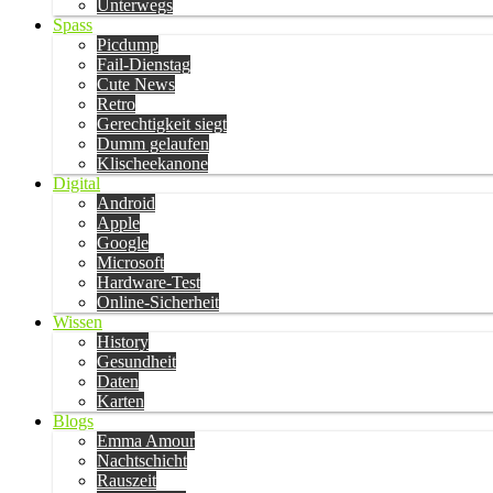
Unterwegs
Spass
Picdump
Fail-Dienstag
Cute News
Retro
Gerechtigkeit siegt
Dumm gelaufen
Klischeekanone
Digital
Android
Apple
Google
Microsoft
Hardware-Test
Online-Sicherheit
Wissen
History
Gesundheit
Daten
Karten
Blogs
Emma Amour
Nachtschicht
Rauszeit