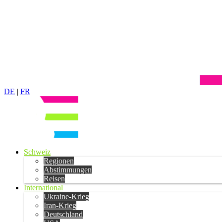
DE
|
FR
Schweiz
Regionen
Abstimmungen
Reisen
International
Ukraine-Krieg
Iran-Krieg
Deutschland