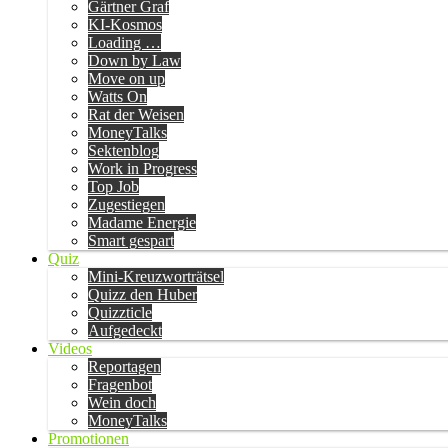
Gärtner Graf
KI-Kosmos
Loading …
Down by Law
Move on up
Watts On
Rat der Weisen
MoneyTalks
Sektenblog
Work in Progress
Top Job
Zugestiegen
Madame Energie
Smart gespart
Quiz
Mini-Kreuzworträtsel
Quizz den Huber
Quizzticle
Aufgedeckt
Videos
Reportagen
Fragenbot
Wein doch
MoneyTalks
Promotionen