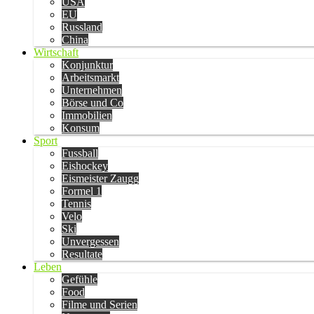
USA
EU
Russland
China
Wirtschaft
Konjunktur
Arbeitsmarkt
Unternehmen
Börse und Co
Immobilien
Konsum
Sport
Fussball
Eishockey
Eismeister Zaugg
Formel 1
Tennis
Velo
Ski
Unvergessen
Resultate
Leben
Gefühle
Food
Filme und Serien