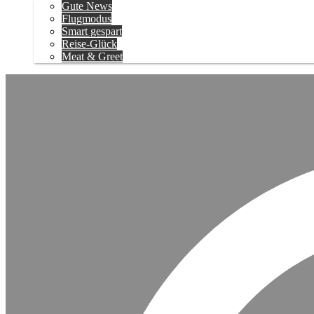
Gute News
Flugmodus
Smart gespart
Reise-Glück
Meat & Greet