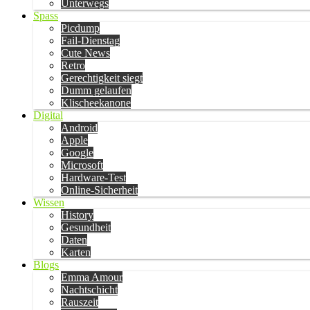
Unterwegs
Spass
Picdump
Fail-Dienstag
Cute News
Retro
Gerechtigkeit siegt
Dumm gelaufen
Klischeekanone
Digital
Android
Apple
Google
Microsoft
Hardware-Test
Online-Sicherheit
Wissen
History
Gesundheit
Daten
Karten
Blogs
Emma Amour
Nachtschicht
Rauszeit