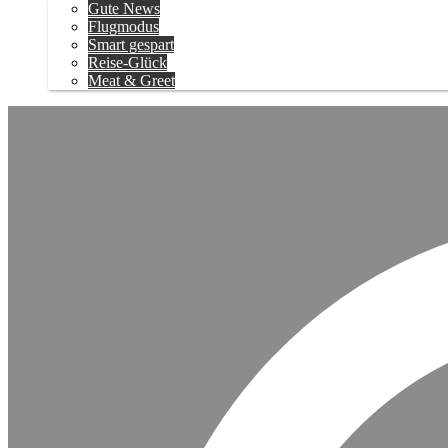
Gute News
Flugmodus
Smart gespart
Reise-Glück
Meat & Greet