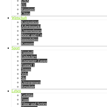
USA
EU
Russland
China
Wirtschaft
Konjunktur
Arbeitsmarkt
Unternehmen
Börse und Co
Immobilien
Konsum
Sport
Fussball
Eishockey
Eismeister Zaugg
Formel 1
Tennis
Velo
Ski
Unvergessen
Resultate
Leben
Gefühle
Food
Filme und Serien