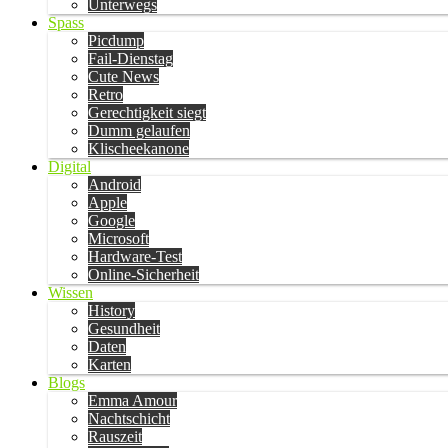
Unterwegs
Spass
Picdump
Fail-Dienstag
Cute News
Retro
Gerechtigkeit siegt
Dumm gelaufen
Klischeekanone
Digital
Android
Apple
Google
Microsoft
Hardware-Test
Online-Sicherheit
Wissen
History
Gesundheit
Daten
Karten
Blogs
Emma Amour
Nachtschicht
Rauszeit