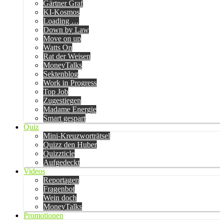
Gärtner Graf
KI-Kosmos
Loading …
Down by Law
Move on up
Watts On
Rat der Weisen
MoneyTalks
Sektenblog
Work in Progress
Top Job
Zugestiegen
Madame Energie
Smart gespart
Quiz
Mini-Kreuzworträtsel
Quizz den Huber
Quizzticle
Aufgedeckt
Videos
Reportagen
Fragenbot
Wein doch
MoneyTalks
Promotionen