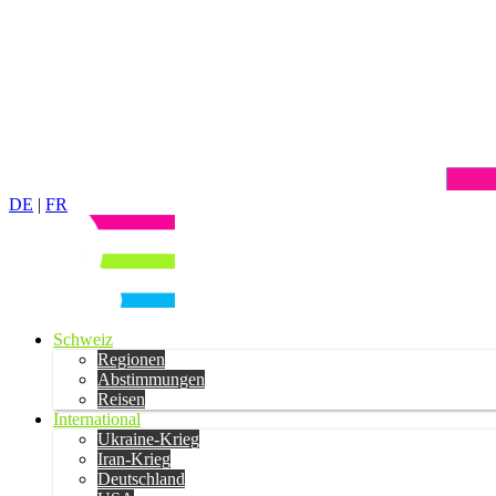
DE
|
FR
Schweiz
Regionen
Abstimmungen
Reisen
International
Ukraine-Krieg
Iran-Krieg
Deutschland