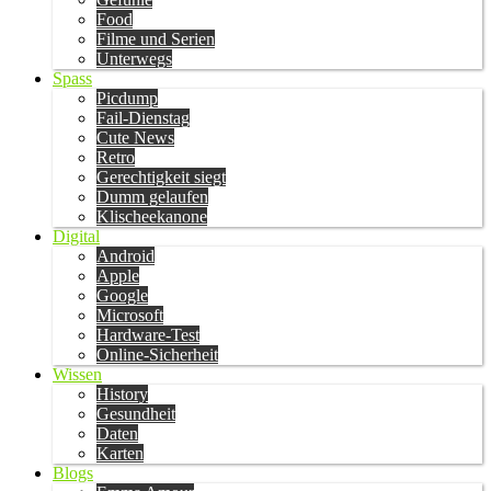
Food
Filme und Serien
Unterwegs
Spass
Picdump
Fail-Dienstag
Cute News
Retro
Gerechtigkeit siegt
Dumm gelaufen
Klischeekanone
Digital
Android
Apple
Google
Microsoft
Hardware-Test
Online-Sicherheit
Wissen
History
Gesundheit
Daten
Karten
Blogs