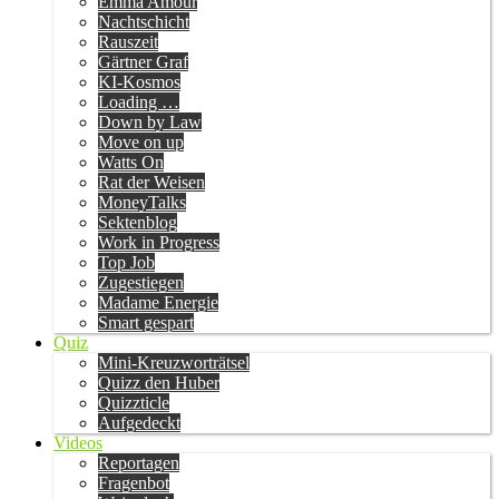
Emma Amour
Nachtschicht
Rauszeit
Gärtner Graf
KI-Kosmos
Loading …
Down by Law
Move on up
Watts On
Rat der Weisen
MoneyTalks
Sektenblog
Work in Progress
Top Job
Zugestiegen
Madame Energie
Smart gespart
Quiz
Mini-Kreuzworträtsel
Quizz den Huber
Quizzticle
Aufgedeckt
Videos
Reportagen
Fragenbot