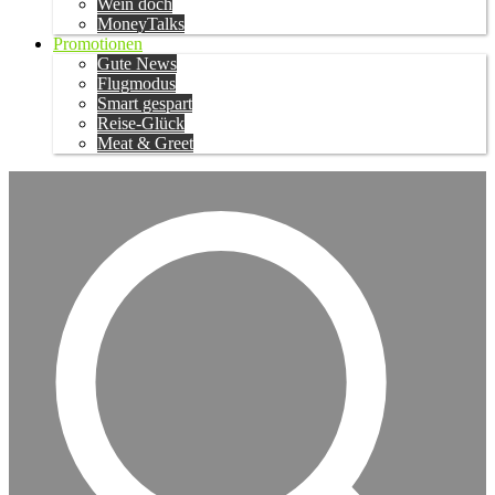
Wein doch
MoneyTalks
Promotionen
Gute News
Flugmodus
Smart gespart
Reise-Glück
Meat & Greet