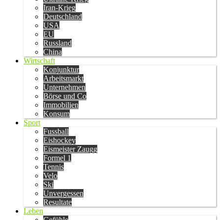
Iran-Krieg
Deutschland
USA
EU
Russland
China
Wirtschaft
Konjunktur
Arbeitsmarkt
Unternehmen
Börse und Co
Immobilien
Konsum
Sport
Fussball
Eishockey
Eismeister Zaugg
Formel 1
Tennis
Velo
Ski
Unvergessen
Resultate
Leben
Gefühle