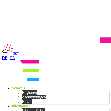
30°
DE
|
FR
Schweiz
Regionen
Abstimmungen
Reisen
International
Ukraine-Krieg