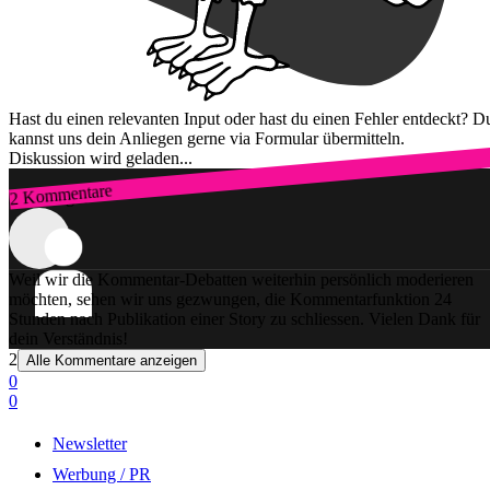
Hast du einen relevanten Input oder hast du einen Fehler entdeckt? D
kannst uns dein Anliegen gerne via Formular übermitteln.
Diskussion wird geladen...
2 Kommentare
Zum Login
Weil wir die Kommentar-Debatten weiterhin persönlich moderieren
möchten, sehen wir uns gezwungen, die Kommentarfunktion 24
Stunden nach Publikation einer Story zu schliessen. Vielen Dank für
dein Verständnis!
2
Alle Kommentare anzeigen
0
0
Newsletter
Werbung / PR