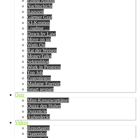
Emma Amour
Nachtschicht
Rauszeit
Gärtner Graf
KI-Kosmos
Loading …
Down by Law
Move on up
Watts On
Rat der Weisen
MoneyTalks
Sektenblog
Work in Progress
Top Job
Zugestiegen
Madame Energie
Smart gespart
Quiz
Mini-Kreuzworträtsel
Quizz den Huber
Quizzticle
Aufgedeckt
Videos
Reportagen
Fragenbot