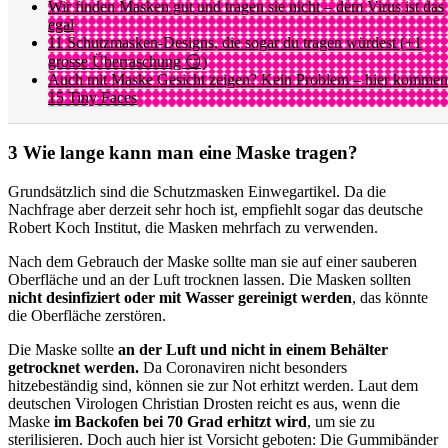
Wir finden Masken gut und tragen sie nicht – dem Virus ist das
egal
11 Schutzmasken-Designs, die sogar du tragen würdest (+1
grosse Überraschung 😏)
Auch mit Maske Gesicht zeigen? Kein Problem – hier kommen
15 Tiny Faces
Wie lange kann man eine Maske tragen?
Grundsätzlich sind die Schutzmasken Einwegartikel. Da die
Nachfrage aber derzeit sehr hoch ist, empfiehlt sogar das deutsche
Robert Koch Institut, die Masken mehrfach zu verwenden.
Nach dem Gebrauch der Maske sollte man sie auf einer sauberen
Oberfläche und an der Luft trocknen lassen. Die Masken sollten
nicht desinfiziert oder mit Wasser gereinigt
werden
, das könnte
die Oberfläche zerstören.
Die Maske sollte
an der Luft und nicht in einem Behälter
getrocknet werden.
Da Coronaviren nicht besonders
hitzebeständig sind, können sie zur Not erhitzt werden. Laut dem
deutschen Virologen Christian Drosten reicht es aus, wenn die
Maske
im Backofen bei 70 Grad erhitzt wird
, um sie zu
sterilisieren. Doch auch hier ist Vorsicht geboten: Die Gummibänder