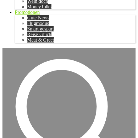
Wein doch
MoneyTalks
Promotionen
Gute News
Flugmodus
Smart gespart
Reise-Glück
Meat & Greet