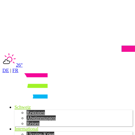
26°
DE
|
FR
Schweiz
Regionen
Abstimmungen
Reisen
International
Ukraine-Krieg