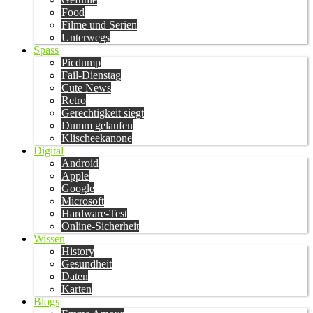
Food
Filme und Serien
Unterwegs
Spass
Picdump
Fail-Dienstag
Cute News
Retro
Gerechtigkeit siegt
Dumm gelaufen
Klischeekanone
Digital
Android
Apple
Google
Microsoft
Hardware-Test
Online-Sicherheit
Wissen
History
Gesundheit
Daten
Karten
Blogs