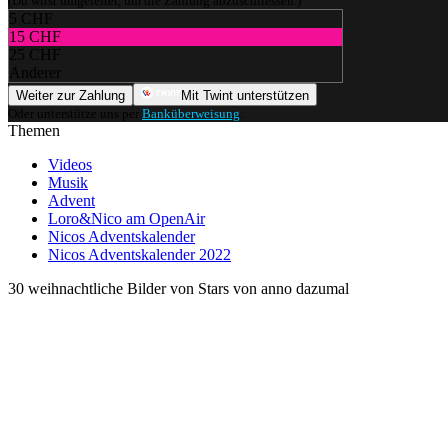
(Du wirst umgeleitet, um die Zahlung abzuschliessen.)
5 CHF
15 CHF
25 CHF
Anderer
Weiter zur Zahlung
Mit Twint unterstützen
Oder unterstütze uns per
Banküberweisung
.
Themen
Videos
Musik
Advent
Loro&Nico am OpenAir
Nicos Adventskalender
Nicos Adventskalender 2022
30 weihnachtliche Bilder von Stars von anno dazumal