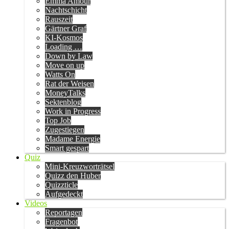
Emma Amour
Nachtschicht
Rauszeit
Gärtner Graf
KI-Kosmos
Loading …
Down by Law
Move on up
Watts On
Rat der Weisen
MoneyTalks
Sektenblog
Work in Progress
Top Job
Zugestiegen
Madame Energie
Smart gespart
Quiz
Mini-Kreuzworträtsel
Quizz den Huber
Quizzticle
Aufgedeckt
Videos
Reportagen
Fragenbot