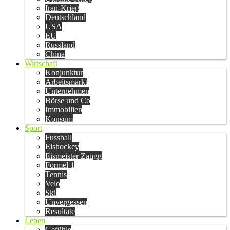
Iran-Krieg
Deutschland
USA
EU
Russland
China
Wirtschaft
Konjunktur
Arbeitsmarkt
Unternehmen
Börse und Co
Immobilien
Konsum
Sport
Fussball
Eishockey
Eismeister Zaugg
Formel 1
Tennis
Velo
Ski
Unvergessen
Resultate
Leben
Gefühle