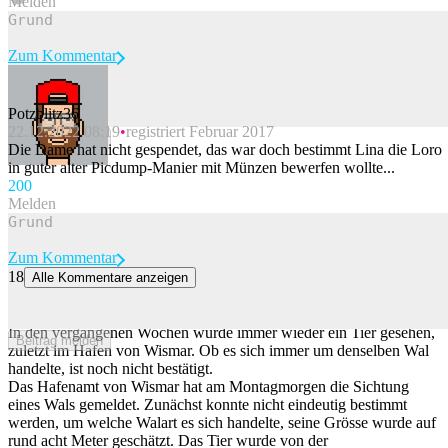
Melden
Zum Kommentar
Potzblitz36
22.12.2022 08:19
registriert Februar 2017
Beitrag melden
Die Dame hat nicht gespendet, das war doch bestimmt Lina die Loro
in guter alter Picdump-Manier mit Münzen bewerfen wollte...
20
0
Melden
Zum Kommentar
18
Alle Kommentare anzeigen
Hier schwimmt der Wal im Hafen von Wismar
Nach Timmy hat sich ein weiterer Buckelwal in die Ostsee verirrt.
In den vergangenen Wochen wurde immer wieder ein Tier gesehen,
Beitrag melden
zuletzt im Hafen von Wismar. Ob es sich immer um denselben Wal
handelte, ist noch nicht bestätigt.
Das Hafenamt von Wismar hat am Montagmorgen die Sichtung
eines Wals gemeldet. Zunächst konnte nicht eindeutig bestimmt
werden, um welche Walart es sich handelte, seine Grösse wurde auf
rund acht Meter geschätzt. Das Tier wurde von der