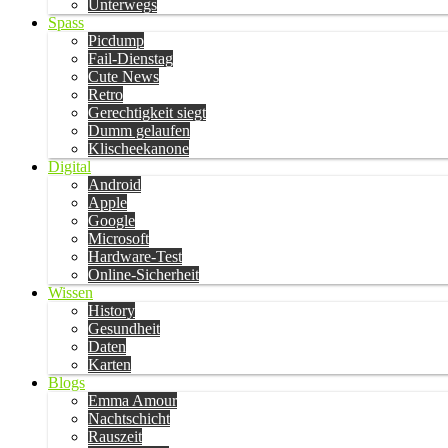
Unterwegs
Spass
Picdump
Fail-Dienstag
Cute News
Retro
Gerechtigkeit siegt
Dumm gelaufen
Klischeekanone
Digital
Android
Apple
Google
Microsoft
Hardware-Test
Online-Sicherheit
Wissen
History
Gesundheit
Daten
Karten
Blogs
Emma Amour
Nachtschicht
Rauszeit