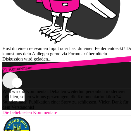
Hast du einen relevanten Input oder hast du einen Fehler entdeckt? D
kannst uns dein Anliegen gerne via Formular übermitteln.
Diskussion wird geladen...
21 Kommentare
Zum Login
Weil wir die Kommentar-Debatten weiterhin persönlich moderieren
möchten, sehen wir uns gezwungen, die Kommentarfunktion 24
Stunden nach Publikation einer Story zu schliessen. Vielen Dank für
dein Verständnis!
Die beliebtesten Kommentare
Hans Jürg