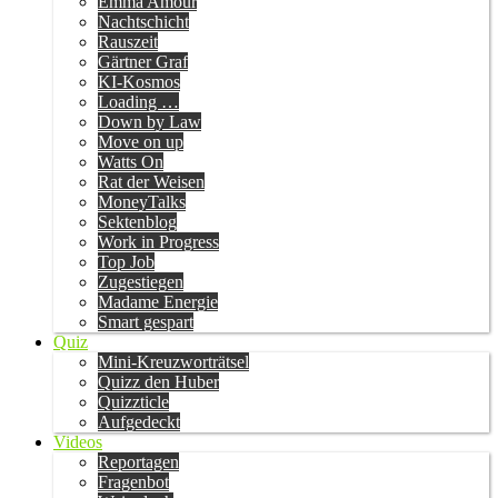
Emma Amour
Nachtschicht
Rauszeit
Gärtner Graf
KI-Kosmos
Loading …
Down by Law
Move on up
Watts On
Rat der Weisen
MoneyTalks
Sektenblog
Work in Progress
Top Job
Zugestiegen
Madame Energie
Smart gespart
Quiz
Mini-Kreuzworträtsel
Quizz den Huber
Quizzticle
Aufgedeckt
Videos
Reportagen
Fragenbot