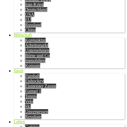
Iran-Krieg
Deutschland
USA
EU
Russland
China
Wirtschaft
Konjunktur
Arbeitsmarkt
Unternehmen
Börse und Co
Immobilien
Konsum
Sport
Fussball
Eishockey
Eismeister Zaugg
Formel 1
Tennis
Velo
Ski
Unvergessen
Resultate
Leben
Gefühle