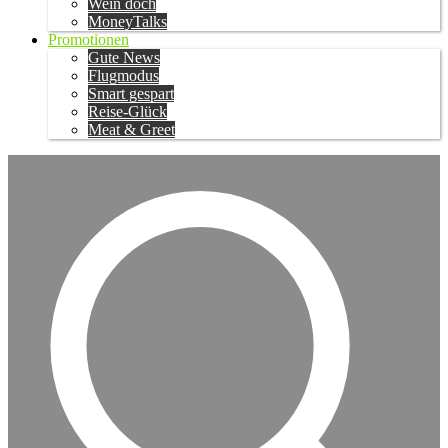
Wein doch
MoneyTalks
Promotionen
Gute News
Flugmodus
Smart gespart
Reise-Glück
Meat & Greet