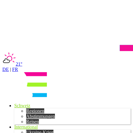
21°
DE
|
FR
Schweiz
Regionen
Abstimmungen
Reisen
International
Ukraine-Krieg