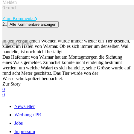
Melden
Zum Kommentar
21
Alle Kommentare anzeigen
Hier schwimmt der Wal im Hafen von Wismar
Nach Timmy hat sich ein weiterer Buckelwal in die Ostsee verirrt.
In den vergangenen Wochen wurde immer wieder ein Tier gesehen,
Beitrag melden
zuletzt im Hafen von Wismar. Ob es sich immer um denselben Wal
handelte, ist noch nicht bestätigt.
Das Hafenamt von Wismar hat am Montagmorgen die Sichtung
eines Wals gemeldet. Zunächst konnte nicht eindeutig bestimmt
werden, um welche Walart es sich handelte, seine Grösse wurde auf
rund acht Meter geschätzt. Das Tier wurde von der
Wasserschutzpolizei beobachtet.
Zur Story
0
0
Newsletter
Werbung / PR
Jobs
Impressum