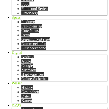
Food
Filme und Serien
Unterwegs
Spass
Picdump
Fail-Dienstag
Cute News
Retro
Gerechtigkeit siegt
Dumm gelaufen
Klischeekanone
Digital
Android
Apple
Google
Microsoft
Hardware-Test
Online-Sicherheit
Wissen
History
Gesundheit
Daten
Karten
Blogs