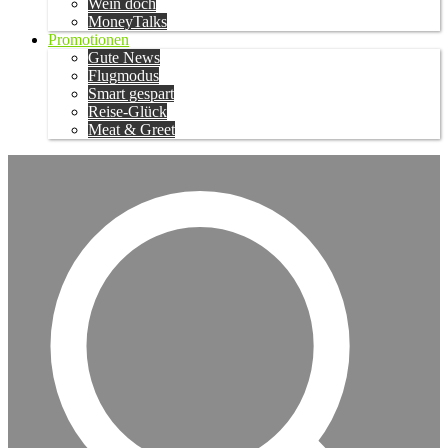
Wein doch
MoneyTalks
Promotionen
Gute News
Flugmodus
Smart gespart
Reise-Glück
Meat & Greet