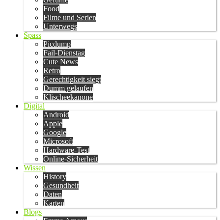
Food
Filme und Serien
Unterwegs
Spass
Picdump
Fail-Dienstag
Cute News
Retro
Gerechtigkeit siegt
Dumm gelaufen
Klischeekanone
Digital
Android
Apple
Google
Microsoft
Hardware-Test
Online-Sicherheit
Wissen
History
Gesundheit
Daten
Karten
Blogs