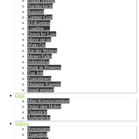
Emma Amour
Nachtschicht
Rauszeit
Gärtner Graf
KI-Kosmos
Loading …
Down by Law
Move on up
Watts On
Rat der Weisen
MoneyTalks
Sektenblog
Work in Progress
Top Job
Zugestiegen
Madame Energie
Smart gespart
Quiz
Mini-Kreuzworträtsel
Quizz den Huber
Quizzticle
Aufgedeckt
Videos
Reportagen
Fragenbot