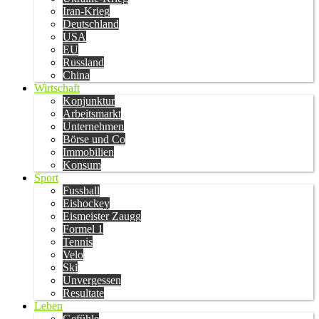
Iran-Krieg
Deutschland
USA
EU
Russland
China
Wirtschaft
Konjunktur
Arbeitsmarkt
Unternehmen
Börse und Co
Immobilien
Konsum
Sport
Fussball
Eishockey
Eismeister Zaugg
Formel 1
Tennis
Velo
Ski
Unvergessen
Resultate
Leben
Gefühle