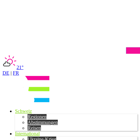
21°
DE
|
FR
Schweiz
Regionen
Abstimmungen
Reisen
International
Ukraine-Krieg