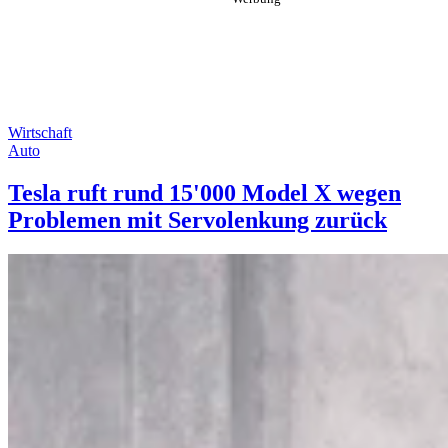
Wirtschaft
Auto
Tesla ruft rund 15'000 Model X wegen
Problemen mit Servolenkung zurück