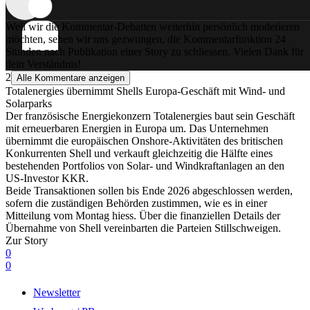
Weil wir die Kommentar-Debatten weiterhin persönlich moderieren
möchten, sehen wir uns gezwungen, die Kommentarfunktion 24
Stunden nach Publikation einer Story zu schliessen. Vielen Dank für
dein Verständnis!
2
Alle Kommentare anzeigen
Totalenergies übernimmt Shells Europa-Geschäft mit Wind- und
Solarparks
Der französische Energiekonzern Totalenergies baut sein Geschäft
mit erneuerbaren Energien in Europa um. Das Unternehmen
übernimmt die europäischen Onshore-Aktivitäten des britischen
Konkurrenten Shell und verkauft gleichzeitig die Hälfte eines
bestehenden Portfolios von Solar- und Windkraftanlagen an den
US-Investor KKR.
Beide Transaktionen sollen bis Ende 2026 abgeschlossen werden,
sofern die zuständigen Behörden zustimmen, wie es in einer
Mitteilung vom Montag hiess. Über die finanziellen Details der
Übernahme von Shell vereinbarten die Parteien Stillschweigen.
Zur Story
0
0
Newsletter