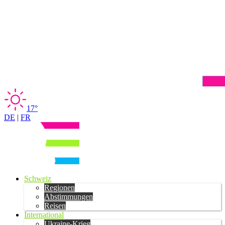
17°
DE
|
FR
Schweiz
Regionen
Abstimmungen
Reisen
International
Ukraine-Krieg