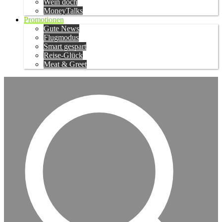
Wein doch
MoneyTalks
Promotionen
Gute News
Flugmodus
Smart gespart
Reise-Glück
Meat & Greet