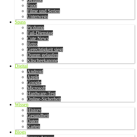
Food
Filme und Serien
Unterwegs
Spass
Picdump
Fail-Dienstag
Cute News
Retro
Gerechtigkeit siegt
Dumm gelaufen
Klischeekanone
Digital
Android
Apple
Google
Microsoft
Hardware-Test
Online-Sicherheit
Wissen
History
Gesundheit
Daten
Karten
Blogs