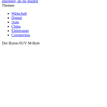
günstiger, als du glaubst
Themen
Wirtschaft
Digital
Auto
China
Elektroauto
Coronavirus
Der Byton-SUV M-Byte