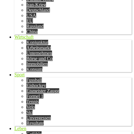
Iran-Krieg
Deutschland
USA
EU
Russland
China
Wirtschaft
Konjunktur
Arbeitsmarkt
Unternehmen
Börse und Co
Immobilien
Konsum
Sport
Fussball
Eishockey
Eismeister Zaugg
Formel 1
Tennis
Velo
Ski
Unvergessen
Resultate
Leben
Gefühle