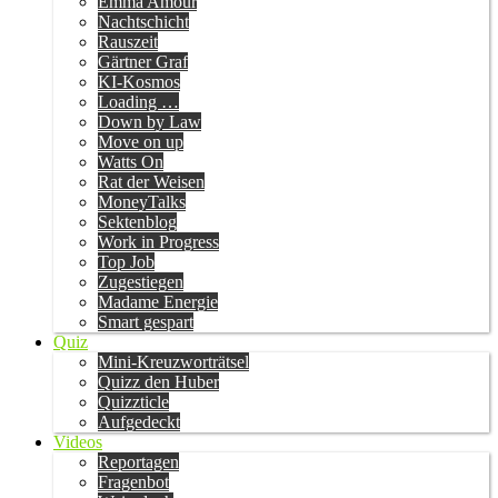
Emma Amour
Nachtschicht
Rauszeit
Gärtner Graf
KI-Kosmos
Loading …
Down by Law
Move on up
Watts On
Rat der Weisen
MoneyTalks
Sektenblog
Work in Progress
Top Job
Zugestiegen
Madame Energie
Smart gespart
Quiz
Mini-Kreuzworträtsel
Quizz den Huber
Quizzticle
Aufgedeckt
Videos
Reportagen
Fragenbot