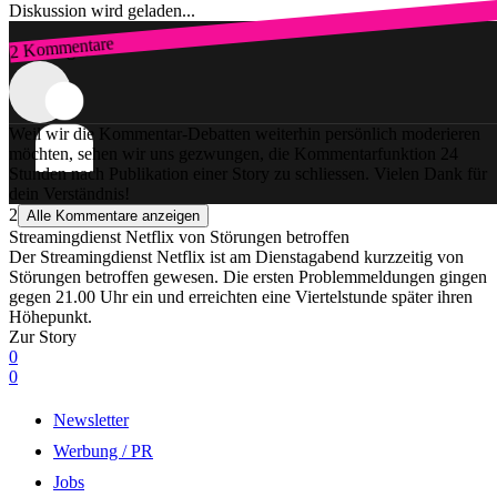
Diskussion wird geladen...
2 Kommentare
Zum Login
Weil wir die Kommentar-Debatten weiterhin persönlich moderieren
möchten, sehen wir uns gezwungen, die Kommentarfunktion 24
Stunden nach Publikation einer Story zu schliessen. Vielen Dank für
dein Verständnis!
2
Alle Kommentare anzeigen
Streamingdienst Netflix von Störungen betroffen
Der Streamingdienst Netflix ist am Dienstagabend kurzzeitig von
Störungen betroffen gewesen. Die ersten Problemmeldungen gingen
gegen 21.00 Uhr ein und erreichten eine Viertelstunde später ihren
Höhepunkt.
Zur Story
0
0
Newsletter
Werbung / PR
Jobs