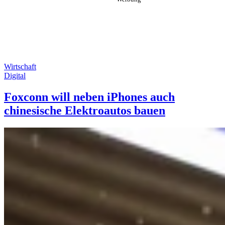
Wirtschaft
Digital
Foxconn will neben iPhones auch
chinesische Elektroautos bauen