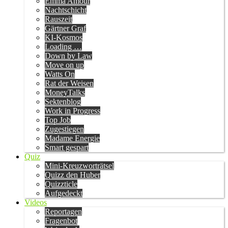
Emma Amour
Nachtschicht
Rauszeit
Gärtner Graf
KI-Kosmos
Loading …
Down by Law
Move on up
Watts On
Rat der Weisen
MoneyTalks
Sektenblog
Work in Progress
Top Job
Zugestiegen
Madame Energie
Smart gespart
Quiz
Mini-Kreuzworträtsel
Quizz den Huber
Quizzticle
Aufgedeckt
Videos
Reportagen
Fragenbot