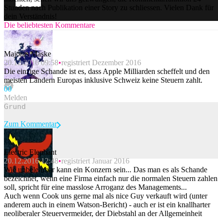
Stunden nach Publikation einer Story zu schliessen. Vielen Dank für
dein Verständnis!
Die beliebtesten Kommentare
Majoras Maske
20.12.2016 09:58
registriert Dezember 2016
Die einzige Schande ist es, dass Apple Milliarden scheffelt und den
meisten Ländern Europas inklusive Schweiz keine Steuern zahlt.
0
0
Melden
Zum Kommentar
Electric Elephant
20.12.2016 12:48
registriert Januar 2016
Beitrag melden
Wie unbelehrbar kann ein Konzern sein... Das man es als Schande
bezeichnet, wenn eine Firma einfach nur die normalen Steuern zahlen
soll, spricht für eine masslose Arroganz des Managements...
Auch wenn Cook uns gerne mal als nice Guy verkauft wird (unter
anderem auch in einem Watson-Bericht) - auch er ist ein knallharter
neoliberaler Steuervermeider, der Diebstahl an der Allgemeinheit