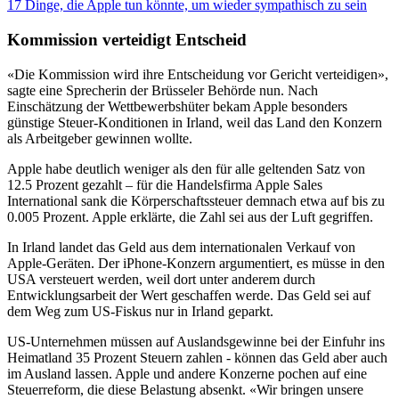
17 Dinge, die Apple tun könnte, um wieder sympathisch zu sein
Kommission verteidigt Entscheid
«Die Kommission wird ihre Entscheidung vor Gericht verteidigen»,
sagte eine Sprecherin der Brüsseler Behörde nun. Nach
Einschätzung der Wettbewerbshüter bekam Apple besonders
günstige Steuer-Konditionen in Irland, weil das Land den Konzern
als Arbeitgeber gewinnen wollte.
Apple habe deutlich weniger als den für alle geltenden Satz von
12.5 Prozent gezahlt – für die Handelsfirma Apple Sales
International sank die Körperschaftssteuer demnach etwa auf bis zu
0.005 Prozent. Apple erklärte, die Zahl sei aus der Luft gegriffen.
In Irland landet das Geld aus dem internationalen Verkauf von
Apple-Geräten. Der iPhone-Konzern argumentiert, es müsse in den
USA versteuert werden, weil dort unter anderem durch
Entwicklungsarbeit der Wert geschaffen werde. Das Geld sei auf
dem Weg zum US-Fiskus nur in Irland geparkt.
US-Unternehmen müssen auf Auslandsgewinne bei der Einfuhr ins
Heimatland 35 Prozent Steuern zahlen - können das Geld aber auch
im Ausland lassen. Apple und andere Konzerne pochen auf eine
Steuerreform, die diese Belastung absenkt. «Wir bringen unsere