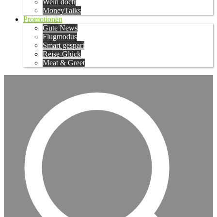
Wein doch
MoneyTalks
Promotionen
Gute News
Flugmodus
Smart gespart
Reise-Glück
Meat & Greet