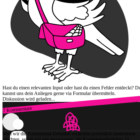
Hast du einen relevanten Input oder hast du einen Fehler entdeckt? D
kannst uns dein Anliegen gerne via Formular übermitteln.
Diskussion wird geladen...
7 Kommentare
Zum Login
Weil wir die Kommentar-Debatten weiterhin persönlich moderieren
möchten, sehen wir uns gezwungen, die Kommentarfunktion 24