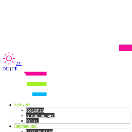
23°
DE
|
FR
Schweiz
Regionen
Abstimmungen
Reisen
International
Ukraine-Krieg