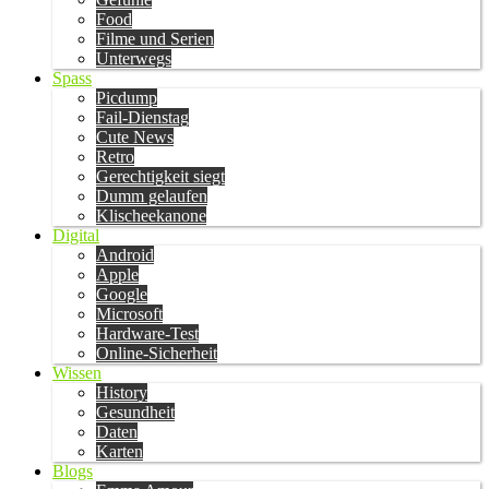
Food
Filme und Serien
Unterwegs
Spass
Picdump
Fail-Dienstag
Cute News
Retro
Gerechtigkeit siegt
Dumm gelaufen
Klischeekanone
Digital
Android
Apple
Google
Microsoft
Hardware-Test
Online-Sicherheit
Wissen
History
Gesundheit
Daten
Karten
Blogs