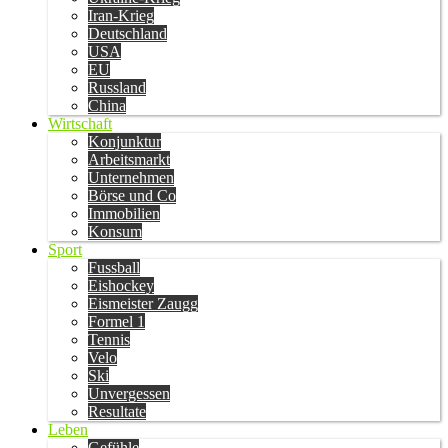
Iran-Krieg
Deutschland
USA
EU
Russland
China
Wirtschaft
Konjunktur
Arbeitsmarkt
Unternehmen
Börse und Co
Immobilien
Konsum
Sport
Fussball
Eishockey
Eismeister Zaugg
Formel 1
Tennis
Velo
Ski
Unvergessen
Resultate
Leben
Gefühle