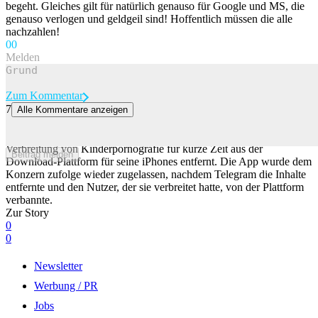
begeht. Gleiches gilt für natürlich genauso für Google und MS, die
genauso verlogen und geldgeil sind! Hoffentlich müssen die alle
nachzahlen!
0
0
Melden
Zum Kommentar
7
Alle Kommentare anzeigen
Deshalb verschwand Telegram kurz aus iPhone-App-Store
Apple hat die App des Messaging-Dienstes Telegram wegen
Verbreitung von Kinderpornografie für kurze Zeit aus der
Beitrag melden
Download-Plattform für seine iPhones entfernt. Die App wurde dem
Konzern zufolge wieder zugelassen, nachdem Telegram die Inhalte
entfernte und den Nutzer, der sie verbreitet hatte, von der Plattform
verbannte.
Zur Story
0
0
Newsletter
Werbung / PR
Jobs