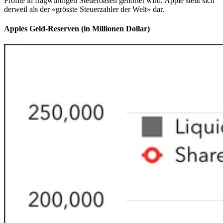
Profite in fragwürdigen Steueroasen gehortet wird. Apple stellt sich
derweil als der «grösste Steuerzahler der Welt» dar.
Apples Geld-Reserven (in Millionen Dollar)