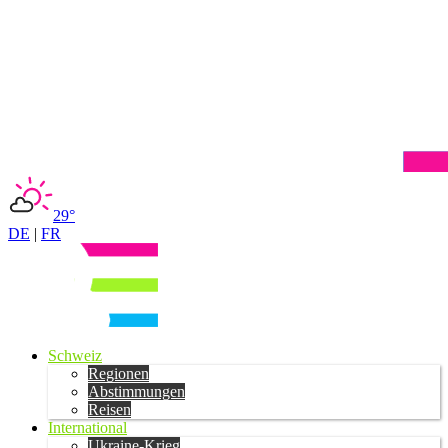
29°
DE
|
FR
Schweiz
Regionen
Abstimmungen
Reisen
International
Ukraine-Krieg