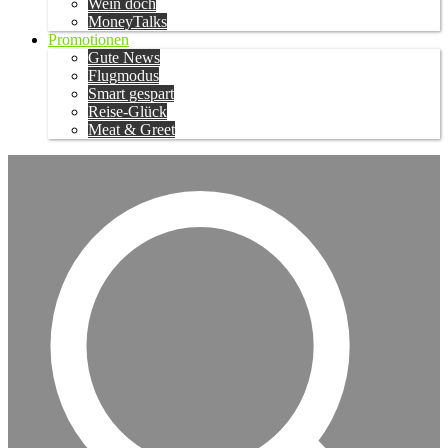
Wein doch
MoneyTalks
Promotionen
Gute News
Flugmodus
Smart gespart
Reise-Glück
Meat & Greet