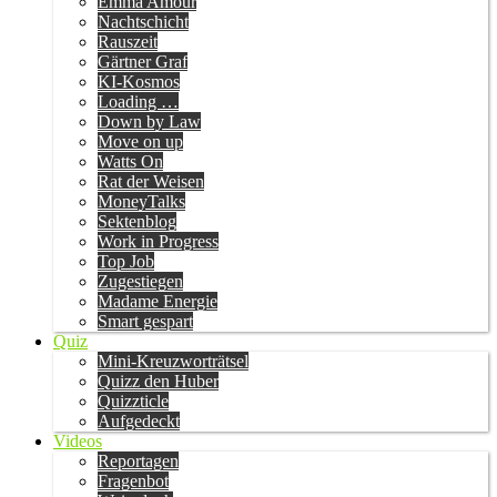
Emma Amour
Nachtschicht
Rauszeit
Gärtner Graf
KI-Kosmos
Loading …
Down by Law
Move on up
Watts On
Rat der Weisen
MoneyTalks
Sektenblog
Work in Progress
Top Job
Zugestiegen
Madame Energie
Smart gespart
Quiz
Mini-Kreuzworträtsel
Quizz den Huber
Quizzticle
Aufgedeckt
Videos
Reportagen
Fragenbot