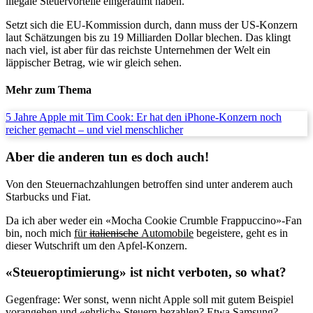
illegale Steuervorteile eingeräumt haben.
Setzt sich die EU-Kommission durch, dann muss der US-Konzern
laut Schätzungen bis zu 19 Milliarden Dollar blechen. Das klingt
nach viel, ist aber für das reichste Unternehmen der Welt ein
läppischer Betrag, wie wir gleich sehen.
Mehr zum Thema
5 Jahre Apple mit Tim Cook: Er hat den iPhone-Konzern noch
reicher gemacht – und viel menschlicher
Aber die anderen tun es doch auch!
Von den Steuernachzahlungen betroffen sind unter anderem auch
Starbucks und Fiat.
Da ich aber weder ein «Mocha Cookie Crumble Frappuccino»-Fan
bin, noch mich
für
italienische
Automobile
begeistere, geht es in
dieser Wutschrift um den Apfel-Konzern.
«Steueroptimierung» ist nicht verboten, so what?
Gegenfrage: Wer sonst, wenn nicht Apple soll mit gutem Beispiel
vorangehen und «ehrlich» Steuern bezahlen? Etwa Samsung?