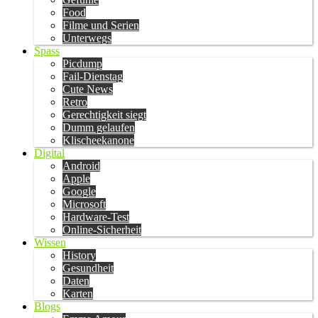
Food
Filme und Serien
Unterwegs
Spass
Picdump
Fail-Dienstag
Cute News
Retro
Gerechtigkeit siegt
Dumm gelaufen
Klischeekanone
Digital
Android
Apple
Google
Microsoft
Hardware-Test
Online-Sicherheit
Wissen
History
Gesundheit
Daten
Karten
Blogs