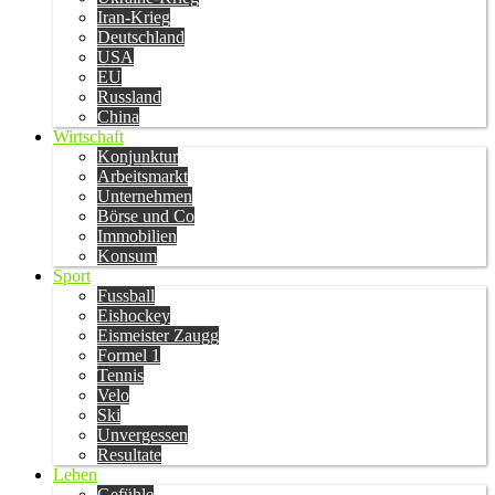
Iran-Krieg
Deutschland
USA
EU
Russland
China
Wirtschaft
Konjunktur
Arbeitsmarkt
Unternehmen
Börse und Co
Immobilien
Konsum
Sport
Fussball
Eishockey
Eismeister Zaugg
Formel 1
Tennis
Velo
Ski
Unvergessen
Resultate
Leben
Gefühle