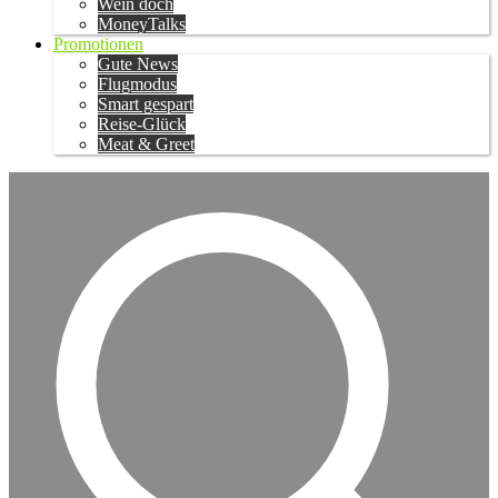
Wein doch
MoneyTalks
Promotionen
Gute News
Flugmodus
Smart gespart
Reise-Glück
Meat & Greet