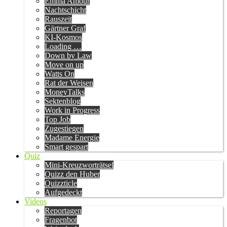
Emma Amour
Nachtschicht
Rauszeit
Gärtner Graf
KI-Kosmos
Loading …
Down by Law
Move on up
Watts On
Rat der Weisen
MoneyTalks
Sektenblog
Work in Progress
Top Job
Zugestiegen
Madame Energie
Smart gespart
Quiz
Mini-Kreuzworträtsel
Quizz den Huber
Quizzticle
Aufgedeckt
Videos
Reportagen
Fragenbot