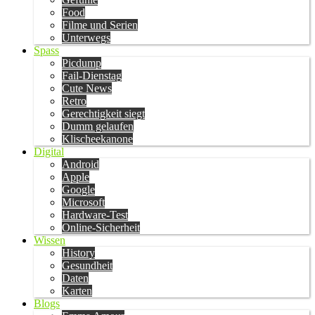
Food
Filme und Serien
Unterwegs
Spass
Picdump
Fail-Dienstag
Cute News
Retro
Gerechtigkeit siegt
Dumm gelaufen
Klischeekanone
Digital
Android
Apple
Google
Microsoft
Hardware-Test
Online-Sicherheit
Wissen
History
Gesundheit
Daten
Karten
Blogs