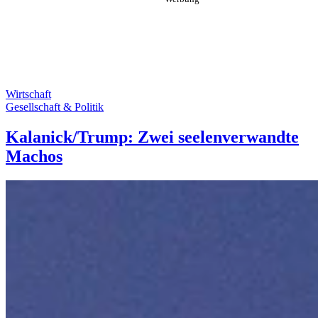
Wirtschaft
Gesellschaft & Politik
Kalanick/Trump: Zwei seelenverwandte
Machos