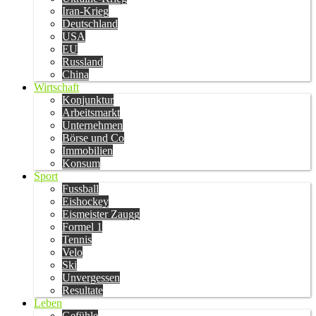
Iran-Krieg
Deutschland
USA
EU
Russland
China
Wirtschaft
Konjunktur
Arbeitsmarkt
Unternehmen
Börse und Co
Immobilien
Konsum
Sport
Fussball
Eishockey
Eismeister Zaugg
Formel 1
Tennis
Velo
Ski
Unvergessen
Resultate
Leben
Gefühle