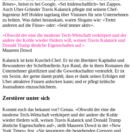
Böses», heisst es bei Google, «Sei leidenschaftlich» bei Zappos.
Auch Uber-Gründer Travis Kalanick pflegte mit seinem Chef-
Ingenieur Jeff Holden tagelang über Visionen für sein Unternehmen
zu brüten. Was dabei herauskam, waren Slogans wie: «Tretet
anderen auf die Füsse» oder: «Seid immer aktiv».
«Obwohl der eine die moderne Tech-Wirtschaft verkörpert und der
andere die Kohle wieder fördern will, weisen Travis Kalanick und
Donald Trump ähnliche Eigenschaften auf.»
Maureen Dowd
Kalanick ist kein Kuschel-Chef. Er ist ein libertärer Kapitalist und
Bewunderer der Schriftstellerin Ayn Rand, die in ihren Romanen die
Unternehmer glorifiziert und die Gewerkschaften verteufelt. Er ist
ein Sexist, der gerne damit prahlt, dass er dank seines Erfolges mit
Uber attraktive Frauen anlocken kann; und er pflegt kritische
Journalisten einzuschüchtern.
Zerstörer unter sich
Kommt euch das bekannt vor? Genau. «Obwohl der eine die
moderne Tech-Wirtschaft verkörpert und der andere die Kohle
wieder fördern will, weisen Travis Kalanick und Donald Trump
ähnliche Eigenschaften auf», stellt Maureen Dowd in der «New
York Times» fest. «Sie ignorieren die bestehenden Grenzen und