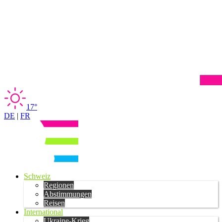
17°
DE
|
FR
Schweiz
Regionen
Abstimmungen
Reisen
International
Ukraine-Krieg