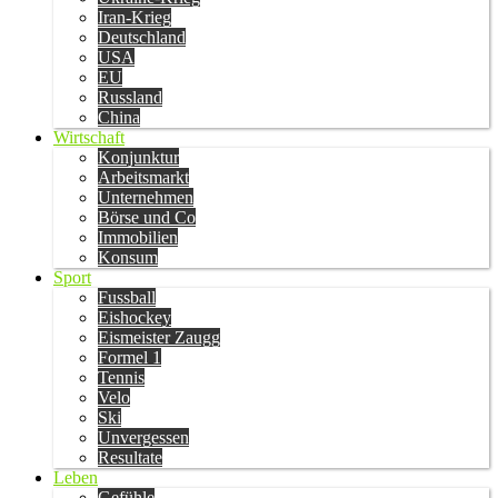
Iran-Krieg
Deutschland
USA
EU
Russland
China
Wirtschaft
Konjunktur
Arbeitsmarkt
Unternehmen
Börse und Co
Immobilien
Konsum
Sport
Fussball
Eishockey
Eismeister Zaugg
Formel 1
Tennis
Velo
Ski
Unvergessen
Resultate
Leben
Gefühle