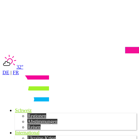
32°
DE
|
FR
Schweiz
Regionen
Abstimmungen
Reisen
International
Ukraine-Krieg