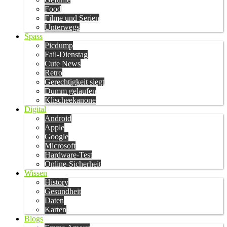
Food
Filme und Serien
Unterwegs
Spass
Picdump
Fail-Dienstag
Cute News
Retro
Gerechtigkeit siegt
Dumm gelaufen
Klischeekanone
Digital
Android
Apple
Google
Microsoft
Hardware-Test
Online-Sicherheit
Wissen
History
Gesundheit
Daten
Karten
Blogs