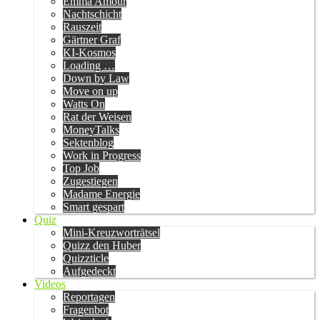
Emma Amour
Nachtschicht
Rauszeit
Gärtner Graf
KI-Kosmos
Loading …
Down by Law
Move on up
Watts On
Rat der Weisen
MoneyTalks
Sektenblog
Work in Progress
Top Job
Zugestiegen
Madame Energie
Smart gespart
Quiz
Mini-Kreuzworträtsel
Quizz den Huber
Quizzticle
Aufgedeckt
Videos
Reportagen
Fragenbot