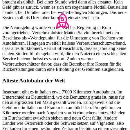
braucht als üblich. Bei einer Stunde wird dann alles erstattet. Kein
Geld gibt es zurück, wenn es sich um sogenannte Notfall-Baustellen
handelt, bei Unfällen oder bei wetterbedingten Störungen. Das neue
System soll bis Dezember komplett einsatzbereit sein.
Die Neuregelung wurde von der Rechts-Regierung in Rom
vorangetrieben. Verkehrsminister Matteo Salvini bezeichnet den
Beschluss als «Wendepunkt» für die Umsetzung von Rechten von
Autofahrern. Hingegen zweifelt Italiens Verbraucherschutzverband,
dass alles funktioniert. «Es ist offensichtlich, dass es jahrelang keine
echten Strafen für die geben wird, die den Nutzern einen schlechten
Service bieten», heisst es von dort. Zudem warnen
Verbraucherschützer davor, dass die Betreiber ihre Kosten für die
Rückerstattungen durch eine Erhöhung der Gebühren ausgleichen.
Älteste Autobahn der Welt
Insgesamt gibt es in Italien etwa 7'000 Kilometer Autobahnen. Im
Unterschied zu Deutschland, wo die Benutzung gratis ist, muss für
den allergrössten Teil Maut gezahlt werden. Europaweit sind die
Gebühren in Italien und Frankreich am höchsten: Pro gefahrenen
Kilometer werden nach Angaben von Verbraucherschutzverbänden
im Durchschnitt zwischen sieben und neun Cent fällig. Andere
Länder wie Österreich oder die Schweiz setzen auf Vignetten, also
Zeitkarten für einen bestimmten Zeitraum bis hin zu einem gesamten