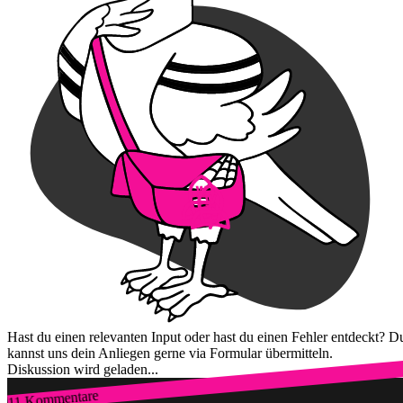
Hast du einen relevanten Input oder hast du einen Fehler entdeckt? D
kannst uns dein Anliegen gerne via Formular übermitteln.
Diskussion wird geladen...
11 Kommentare
Zum Login