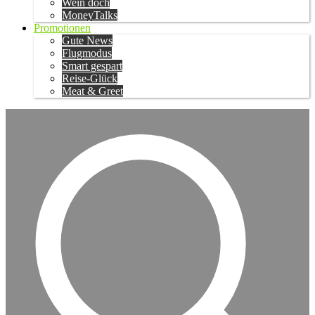
Wein doch
MoneyTalks
Promotionen
Gute News
Flugmodus
Smart gespart
Reise-Glück
Meat & Greet