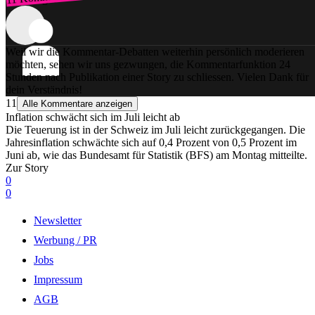
Weil wir die Kommentar-Debatten weiterhin persönlich moderieren
möchten, sehen wir uns gezwungen, die Kommentarfunktion 24
Stunden nach Publikation einer Story zu schliessen. Vielen Dank für
dein Verständnis!
11
Alle Kommentare anzeigen
Inflation schwächt sich im Juli leicht ab
Die Teuerung ist in der Schweiz im Juli leicht zurückgegangen. Die
Jahresinflation schwächte sich auf 0,4 Prozent von 0,5 Prozent im
Juni ab, wie das Bundesamt für Statistik (BFS) am Montag mitteilte.
Zur Story
0
0
Newsletter
Werbung / PR
Jobs
Impressum
AGB