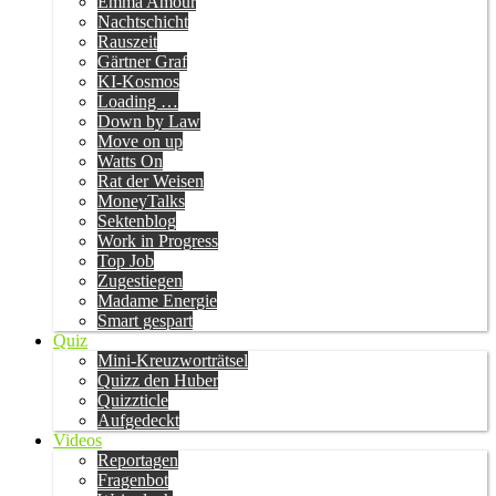
Emma Amour
Nachtschicht
Rauszeit
Gärtner Graf
KI-Kosmos
Loading …
Down by Law
Move on up
Watts On
Rat der Weisen
MoneyTalks
Sektenblog
Work in Progress
Top Job
Zugestiegen
Madame Energie
Smart gespart
Quiz
Mini-Kreuzworträtsel
Quizz den Huber
Quizzticle
Aufgedeckt
Videos
Reportagen
Fragenbot