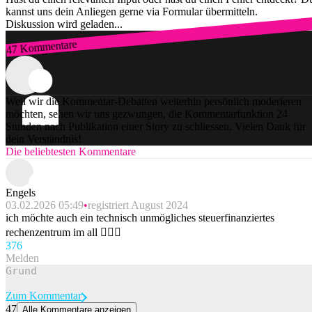
kannst uns dein Anliegen gerne via Formular übermitteln.
Diskussion wird geladen...
47 Kommentare
Zum Login
Weil wir die Kommentar-Debatten weiterhin persönlich moderieren
möchten, sehen wir uns gezwungen, die Kommentarfunktion 24
Stunden nach Publikation einer Story zu schliessen. Vielen Dank für
dein Verständnis!
Die beliebtesten Kommentare
Engels
03.02.2026 05:49
registriert August 2024
ich möchte auch ein technisch unmögliches steuerfinanziertes
rechenzentrum im all 🤷🏻‍♂️
37
6
Melden
Zum Kommentar
47
Alle Kommentare anzeigen