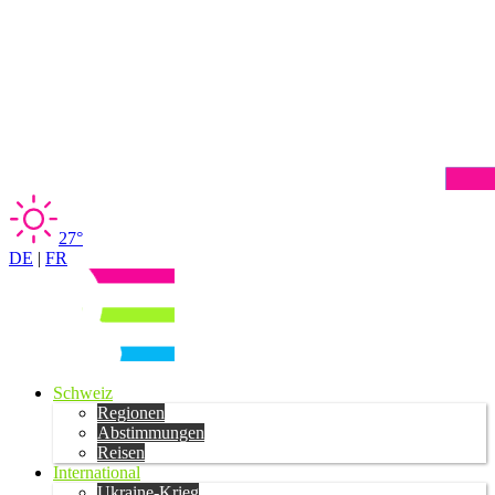
27°
DE
|
FR
Schweiz
Regionen
Abstimmungen
Reisen
International
Ukraine-Krieg