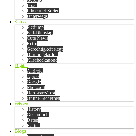
Food
Filme und Serien
Unterwegs
Spass
Picdump
Fail-Dienstag
Cute News
Retro
Gerechtigkeit siegt
Dumm gelaufen
Klischeekanone
Digital
Android
Apple
Google
Microsoft
Hardware-Test
Online-Sicherheit
Wissen
History
Gesundheit
Daten
Karten
Blogs