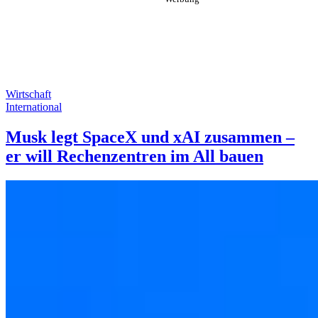
Wirtschaft
International
Musk legt SpaceX und xAI zusammen –
er will Rechenzentren im All bauen