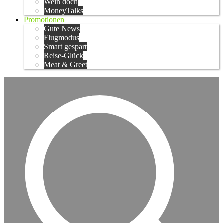
Wein doch
MoneyTalks
Promotionen
Gute News
Flugmodus
Smart gespart
Reise-Glück
Meat & Greet