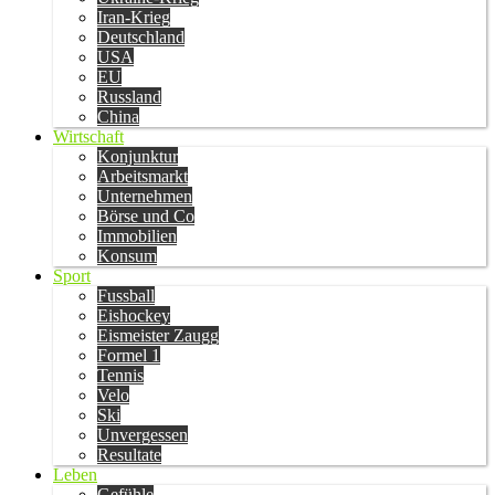
Iran-Krieg
Deutschland
USA
EU
Russland
China
Wirtschaft
Konjunktur
Arbeitsmarkt
Unternehmen
Börse und Co
Immobilien
Konsum
Sport
Fussball
Eishockey
Eismeister Zaugg
Formel 1
Tennis
Velo
Ski
Unvergessen
Resultate
Leben
Gefühle