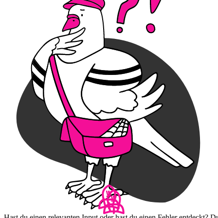
Hast du einen relevanten Input oder hast du einen Fehler entdeckt? D