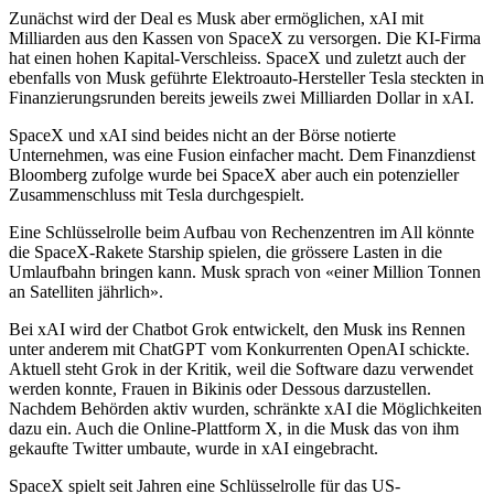
Zunächst wird der Deal es Musk aber ermöglichen, xAI mit
Milliarden aus den Kassen von SpaceX zu versorgen. Die KI-Firma
hat einen hohen Kapital-Verschleiss. SpaceX und zuletzt auch der
ebenfalls von Musk geführte Elektroauto-Hersteller Tesla steckten in
Finanzierungsrunden bereits jeweils zwei Milliarden Dollar in xAI.
SpaceX und xAI sind beides nicht an der Börse notierte
Unternehmen, was eine Fusion einfacher macht. Dem Finanzdienst
Bloomberg zufolge wurde bei SpaceX aber auch ein potenzieller
Zusammenschluss mit Tesla durchgespielt.
Eine Schlüsselrolle beim Aufbau von Rechenzentren im All könnte
die SpaceX-Rakete Starship spielen, die grössere Lasten in die
Umlaufbahn bringen kann. Musk sprach von «einer Million Tonnen
an Satelliten jährlich».
Bei xAI wird der Chatbot Grok entwickelt, den Musk ins Rennen
unter anderem mit ChatGPT vom Konkurrenten OpenAI schickte.
Aktuell steht Grok in der Kritik, weil die Software dazu verwendet
werden konnte, Frauen in Bikinis oder Dessous darzustellen.
Nachdem Behörden aktiv wurden, schränkte xAI die Möglichkeiten
dazu ein. Auch die Online-Plattform X, in die Musk das von ihm
gekaufte Twitter umbaute, wurde in xAI eingebracht.
SpaceX spielt seit Jahren eine Schlüsselrolle für das US-