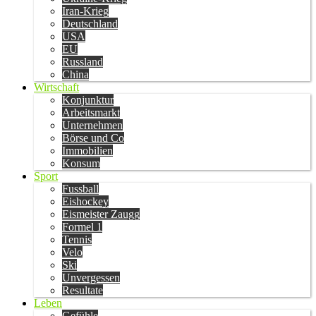
Iran-Krieg
Deutschland
USA
EU
Russland
China
Wirtschaft
Konjunktur
Arbeitsmarkt
Unternehmen
Börse und Co
Immobilien
Konsum
Sport
Fussball
Eishockey
Eismeister Zaugg
Formel 1
Tennis
Velo
Ski
Unvergessen
Resultate
Leben
Gefühle