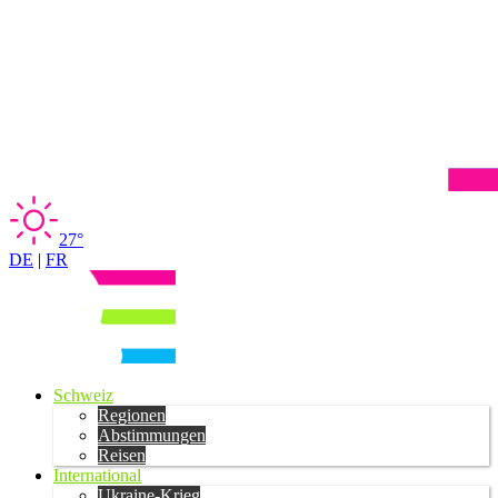
27°
DE
|
FR
Schweiz
Regionen
Abstimmungen
Reisen
International
Ukraine-Krieg