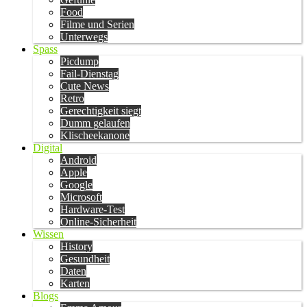
Food
Filme und Serien
Unterwegs
Spass
Picdump
Fail-Dienstag
Cute News
Retro
Gerechtigkeit siegt
Dumm gelaufen
Klischeekanone
Digital
Android
Apple
Google
Microsoft
Hardware-Test
Online-Sicherheit
Wissen
History
Gesundheit
Daten
Karten
Blogs