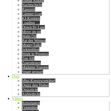
Emma Amour
Nachtschicht
Rauszeit
Gärtner Graf
KI-Kosmos
Loading …
Down by Law
Move on up
Watts On
Rat der Weisen
MoneyTalks
Sektenblog
Work in Progress
Top Job
Zugestiegen
Madame Energie
Smart gespart
Quiz
Mini-Kreuzworträtsel
Quizz den Huber
Quizzticle
Aufgedeckt
Videos
Reportagen
Fragenbot