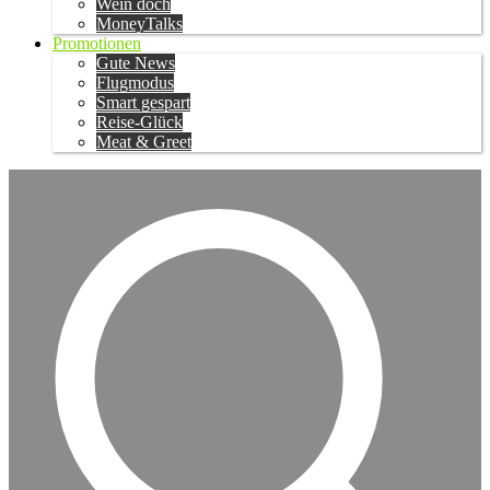
Wein doch
MoneyTalks
Promotionen
Gute News
Flugmodus
Smart gespart
Reise-Glück
Meat & Greet