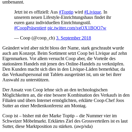
umbenannt.
Jetzt ist es offiziell: Aus
#Toptip
wird
#Livique
. In
unserem neuen Lifestyle-Einrichtungshaus findet ihr
euren ganz individuellen Einrichtungsstil.
#CoopPräsentiert
pic.twitter.com/xgOX1BOO7w
— Coop (@coop_ch)
3. September 2018
Geändert wird aber nicht bloss der Name, stark geschraubt wurde
auch am Konzept. Beim Sortiment setzt Coop bei Livique auf zehn
Eigenmarken. Vor allem versucht Coop aber, die Vorteile des
stationären Handels mit jenen des Online-Handels zu verknüpfen.
Den Kunden macht sich dies in den Livique-Läden bemerkbar, da
das Verkaufspersonal mit Tablets ausgerüstet ist, um sie bei ihrer
Auswahl zu unterstützen.
Der Ansatz von Coop lehne sich an den technologischen
Möglichkeiten an, die eine bessere Kombination des Verkaufs in den
Filialen und übers Internet ermöglichten, erklärte Coop-Chef Joos
Sutter an einer Medienkonferenz am Montag.
Coop ist – bisher mit der Marke Toptip – die Nummer vier im
Schweizer Möbelmarkt. Erklärtes Ziel des Grossverteilers ist es laut
Sutter, diese Marktposition zu stärken. (awp/sda)