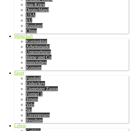
Iran-Krieg
Deutschland
USA
EU
Russland
China
Wirtschaft
Konjunktur
Arbeitsmarkt
Unternehmen
Börse und Co
Immobilien
Konsum
Sport
Fussball
Eishockey
Eismeister Zaugg
Formel 1
Tennis
Velo
Ski
Unvergessen
Resultate
Leben
Gefühle