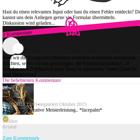
Hast du einen relevanten Input oder hast du einen Fehler entdeckt? D
kannst uns dein Anliegen gerne via Formular übermitteln.
Diskussion wird geladen...
5 Kommentare
Zum Login
Weil wir die Kommentar-Debatten weiterhin persönlich moderieren
möchten, sehen wir uns gezwungen, die Kommentarfunktion 24
Stunden nach Publikation einer Story zu schliessen. Vielen Dank für
dein Verständnis!
Die beliebtesten Kommentare
Omegon
03.09.2018 12:01
registriert Oktober 2015
Livi ... que? Kreative Meisterleistung.. *facepalm*
0
0
Melden
Zum Kommentar