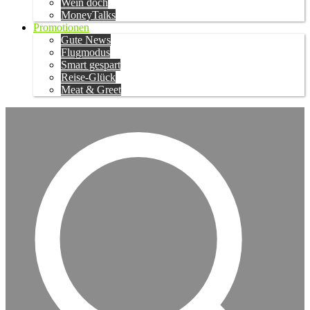
Wein doch
MoneyTalks
Promotionen
Gute News
Flugmodus
Smart gespart
Reise-Glück
Meat & Greet