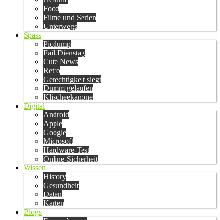
Food
Filme und Serien
Unterwegs
Spass
Picdump
Fail-Dienstag
Cute News
Retro
Gerechtigkeit siegt
Dumm gelaufen
Klischeekanone
Digital
Android
Apple
Google
Microsoft
Hardware-Test
Online-Sicherheit
Wissen
History
Gesundheit
Daten
Karten
Blogs