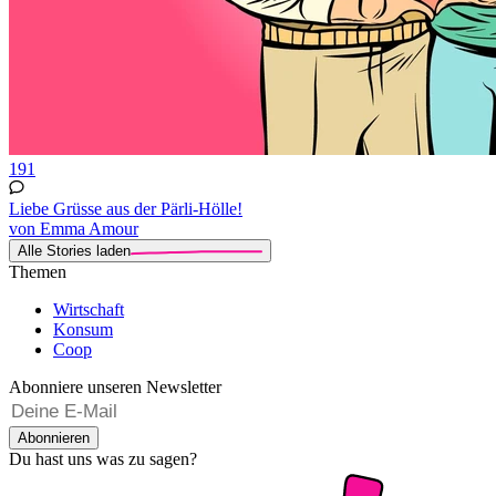
191
Liebe Grüsse aus der Pärli-Hölle!
von Emma Amour
Alle Stories laden
Themen
Wirtschaft
Konsum
Coop
Abonniere unseren Newsletter
Abonnieren
Du hast uns was zu sagen?