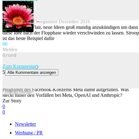
Lai Nair
03.09.2018 10:23
registriert Dezember 2016
Beitrag melden
COOP hat das Flair, neue Ideen groß mundig anzukündigen um dann
diese Idee nach der Flopphase wieder verschwinden zu lassen. Siroop
ist das beste Beispiel dafür
0
0
Melden
Zum Kommentar
5
Alle Kommentare anzeigen
Angriff der Algorithmen: Was hinter den KI-Attacken steckt
Immer häufiger steckt KI hinter Cyberattacken. Nun ist auch ein
Programm des Facebook-Konzerns Meta damit aufgefallen. Was
Beitrag melden
steckt hinter den Vorfällen bei Meta, OpenAI und Anthropic?
Zur Story
0
0
Newsletter
Werbung / PR