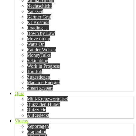
Emma Amour
Nachtschicht
Rauszeit
Gärtner Graf
KI-Kosmos
Loading …
Down by Law
Move on up
Watts On
Rat der Weisen
MoneyTalks
Sektenblog
Work in Progress
Top Job
Zugestiegen
Madame Energie
Smart gespart
Quiz
Mini-Kreuzworträtsel
Quizz den Huber
Quizzticle
Aufgedeckt
Videos
Reportagen
Fragenbot