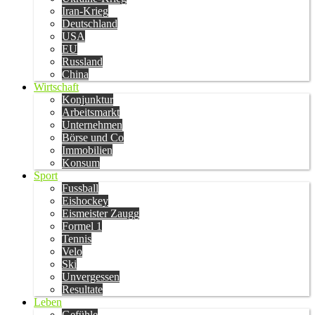
Iran-Krieg
Deutschland
USA
EU
Russland
China
Wirtschaft
Konjunktur
Arbeitsmarkt
Unternehmen
Börse und Co
Immobilien
Konsum
Sport
Fussball
Eishockey
Eismeister Zaugg
Formel 1
Tennis
Velo
Ski
Unvergessen
Resultate
Leben
Gefühle