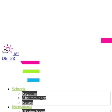
18°
DE
|
FR
Schweiz
Regionen
Abstimmungen
Reisen
International
Ukraine-Krieg