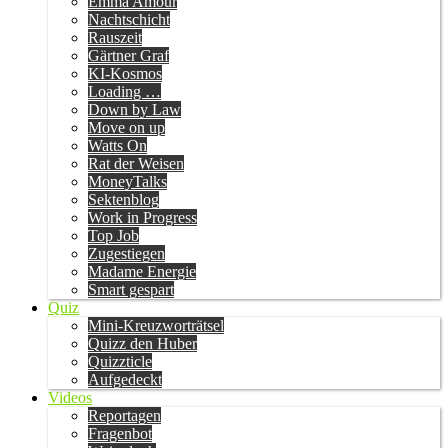
Emma Amour
Nachtschicht
Rauszeit
Gärtner Graf
KI-Kosmos
Loading …
Down by Law
Move on up
Watts On
Rat der Weisen
MoneyTalks
Sektenblog
Work in Progress
Top Job
Zugestiegen
Madame Energie
Smart gespart
Quiz
Mini-Kreuzworträtsel
Quizz den Huber
Quizzticle
Aufgedeckt
Videos
Reportagen
Fragenbot