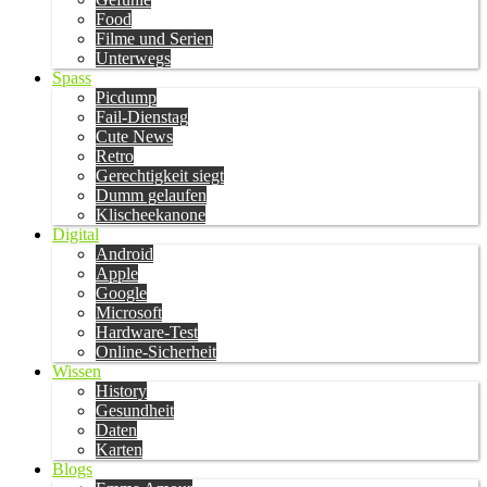
Food
Filme und Serien
Unterwegs
Spass
Picdump
Fail-Dienstag
Cute News
Retro
Gerechtigkeit siegt
Dumm gelaufen
Klischeekanone
Digital
Android
Apple
Google
Microsoft
Hardware-Test
Online-Sicherheit
Wissen
History
Gesundheit
Daten
Karten
Blogs