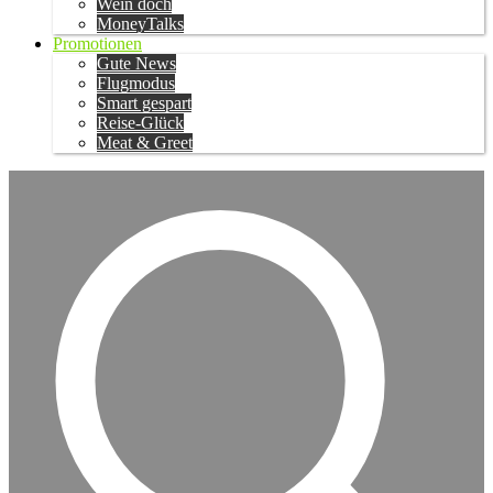
Wein doch
MoneyTalks
Promotionen
Gute News
Flugmodus
Smart gespart
Reise-Glück
Meat & Greet