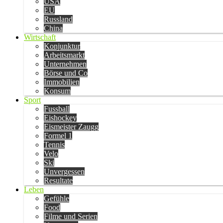
USA
EU
Russland
China
Wirtschaft
Konjunktur
Arbeitsmarkt
Unternehmen
Börse und Co
Immobilien
Konsum
Sport
Fussball
Eishockey
Eismeister Zaugg
Formel 1
Tennis
Velo
Ski
Unvergessen
Resultate
Leben
Gefühle
Food
Filme und Serien