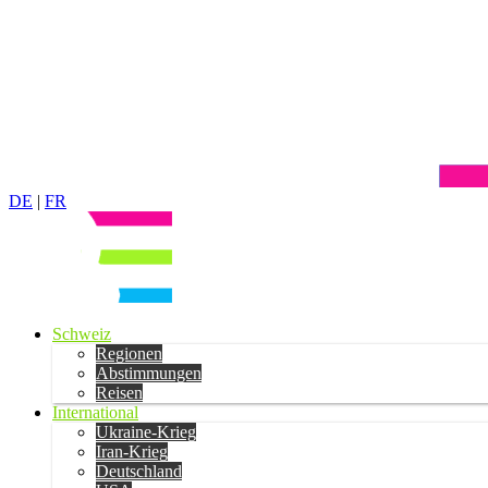
DE
|
FR
Schweiz
Regionen
Abstimmungen
Reisen
International
Ukraine-Krieg
Iran-Krieg
Deutschland