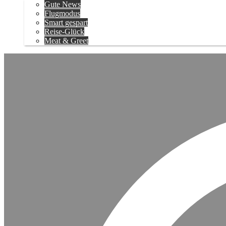
Gute News
Flugmodus
Smart gespart
Reise-Glück
Meat & Greet