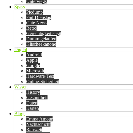
Unterwegs
Spass
Picdump
Fail-Dienstag
Cute News
Retro
Gerechtigkeit siegt
Dumm gelaufen
Klischeekanone
Digital
Android
Apple
Google
Microsoft
Hardware-Test
Online-Sicherheit
Wissen
History
Gesundheit
Daten
Karten
Blogs
Emma Amour
Nachtschicht
Rauszeit