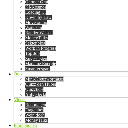
Gärtner Graf
KI-Kosmos
Loading …
Down by Law
Move on up
Watts On
Rat der Weisen
MoneyTalks
Sektenblog
Work in Progress
Top Job
Zugestiegen
Madame Energie
Smart gespart
Quiz
Mini-Kreuzworträtsel
Quizz den Huber
Quizzticle
Aufgedeckt
Videos
Reportagen
Fragenbot
Wein doch
MoneyTalks
Promotionen