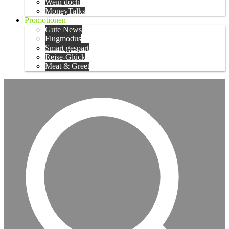
Wein doch
MoneyTalks
Promotionen
Gute News
Flugmodus
Smart gespart
Reise-Glück
Meat & Greet