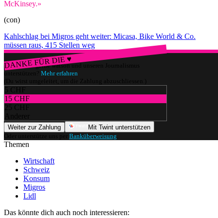
McKinsey.»
(con)
Kahlschlag bei Migros geht weiter: Micasa, Bike World & Co.
müssen raus, 415 Stellen weg
DANKE FÜR DIE ♥
Würdest du gerne watson und unseren Journalismus
unterstützen?
Mehr erfahren
(Du wirst umgeleitet, um die Zahlung abzuschliessen.)
5 CHF
15 CHF
25 CHF
Anderer
Weiter zur Zahlung
Mit Twint unterstützen
Oder unterstütze uns per
Banküberweisung
.
Themen
Wirtschaft
Schweiz
Konsum
Migros
Lidl
Das könnte dich auch noch interessieren: