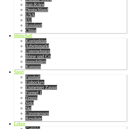
Iran-Krieg
Deutschland
USA
EU
Russland
China
Wirtschaft
Konjunktur
Arbeitsmarkt
Unternehmen
Börse und Co
Immobilien
Konsum
Sport
Fussball
Eishockey
Eismeister Zaugg
Formel 1
Tennis
Velo
Ski
Unvergessen
Resultate
Leben
Gefühle