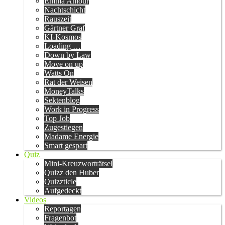
Emma Amour
Nachtschicht
Rauszeit
Gärtner Graf
KI-Kosmos
Loading …
Down by Law
Move on up
Watts On
Rat der Weisen
MoneyTalks
Sektenblog
Work in Progress
Top Job
Zugestiegen
Madame Energie
Smart gespart
Quiz
Mini-Kreuzworträtsel
Quizz den Huber
Quizzticle
Aufgedeckt
Videos
Reportagen
Fragenbot