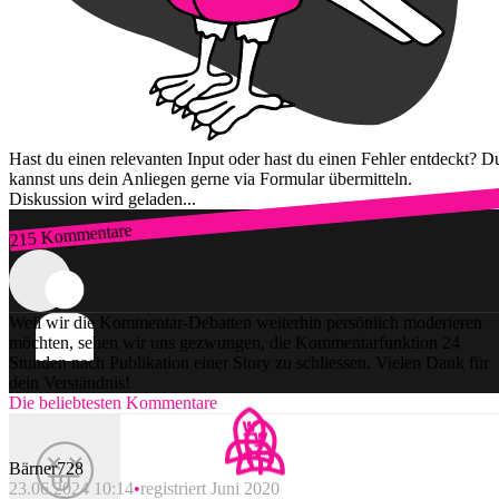
Hast du einen relevanten Input oder hast du einen Fehler entdeckt? D
kannst uns dein Anliegen gerne via Formular übermitteln.
Diskussion wird geladen...
215 Kommentare
Zum Login
Weil wir die Kommentar-Debatten weiterhin persönlich moderieren
möchten, sehen wir uns gezwungen, die Kommentarfunktion 24
Stunden nach Publikation einer Story zu schliessen. Vielen Dank für
dein Verständnis!
Die beliebtesten Kommentare
Bärner728
23.06.2024 10:14
registriert Juni 2020