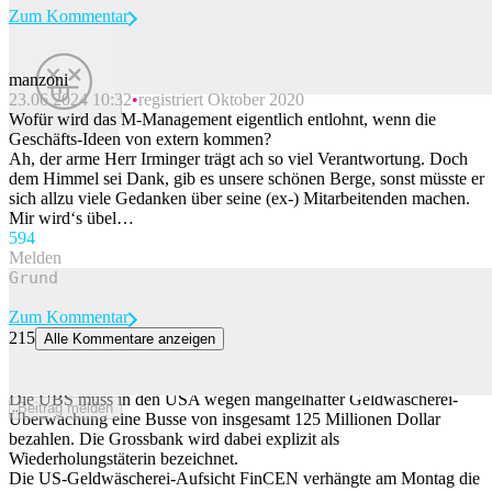
Zum Kommentar
manzoni
23.06.2024 10:32
registriert Oktober 2020
Beitrag melden
Wofür wird das M-Management eigentlich entlohnt, wenn die
Geschäfts-Ideen von extern kommen?
Ah, der arme Herr Irminger trägt ach so viel Verantwortung. Doch
dem Himmel sei Dank, gib es unsere schönen Berge, sonst müsste er
sich allzu viele Gedanken über seine (ex-) Mitarbeitenden machen.
Mir wird‘s übel…
59
4
Melden
Zum Kommentar
215
Alle Kommentare anzeigen
UBS wegen Geldwäscherei-Mängeln mit 125 Millionen Dollar
gebüsst
Die UBS muss in den USA wegen mangelhafter Geldwäscherei-
Beitrag melden
Überwachung eine Busse von insgesamt 125 Millionen Dollar
bezahlen. Die Grossbank wird dabei explizit als
Wiederholungstäterin bezeichnet.
Die US-Geldwäscherei-Aufsicht FinCEN verhängte am Montag die