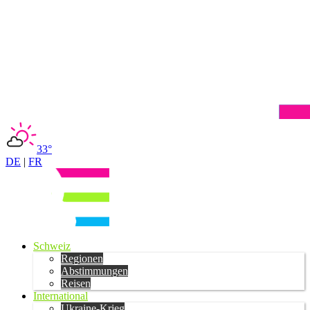
33°
DE
|
FR
Schweiz
Regionen
Abstimmungen
Reisen
International
Ukraine-Krieg