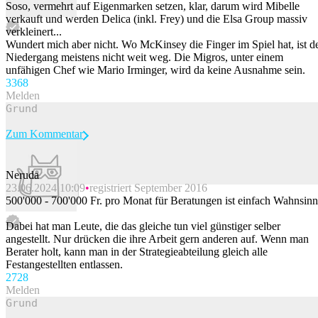
Soso, vermehrt auf Eigenmarken setzen, klar, darum wird Mibelle
verkauft und werden Delica (inkl. Frey) und die Elsa Group massiv
verkleinert...
Wundert mich aber nicht. Wo McKinsey die Finger im Spiel hat, ist d
Niedergang meistens nicht weit weg. Die Migros, unter einem
unfähigen Chef wie Mario Irminger, wird da keine Ausnahme sein.
336
8
Melden
Zum Kommentar
Neruda
23.06.2024 10:09
registriert September 2016
Beitrag melden
500'000 - 700'000 Fr. pro Monat für Beratungen ist einfach Wahnsinn
Dabei hat man Leute, die das gleiche tun viel günstiger selber
angestellt. Nur drücken die ihre Arbeit gern anderen auf. Wenn man
Berater holt, kann man in der Strategieabteilung gleich alle
Festangestellten entlassen.
272
8
Melden