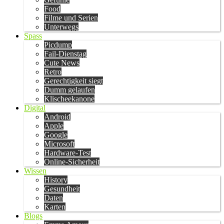
Food
Filme und Serien
Unterwegs
Spass
Picdump
Fail-Dienstag
Cute News
Retro
Gerechtigkeit siegt
Dumm gelaufen
Klischeekanone
Digital
Android
Apple
Google
Microsoft
Hardware-Test
Online-Sicherheit
Wissen
History
Gesundheit
Daten
Karten
Blogs